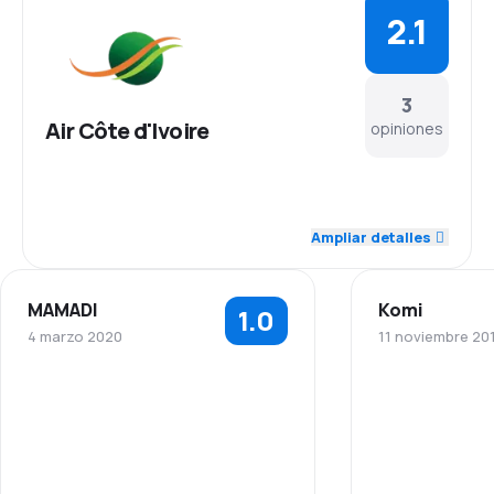
2.1
3
Air Côte d'Ivoire
opiniones
2.5
Personal
Ampliar detalles
2.0
Puntualidad
MAMADI
Komi
1.0
1.5
Red de vuelos
4 marzo 2020
11 noviembre 20
2.0
Precio de los pasajes
Personal
2.5
Comodidad del viaje
Puntualidad
2.0
Transporte de equipaje