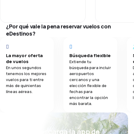
Red de vuelos
2.0
Comidas
Precio de los
¿Por qué vale la pena reservar vuelos con
eDestinos?
Comodidad del
Transporte de
La mayor oferta
Búsqueda flexible
de vuelos
Extiende tu
Comidas
En unos segundos
búsqueda para incluir
tenemos los mejores
aeropuertos
vuelos para ti entre
cercanos y una
más de quinientas
elección flexible de
líneas aéreas.
fechas para
encontrar la opción
más barata.
¡Eh! Descarga la app de