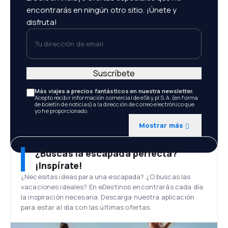
encontrarás en ningún otro sitio. ¡Únete y
disfruta!
Tu dirección de email
Suscríbete
Más viajes a precios fantásticos en nuestra newsletter.
Acepto recibir información comercial de eSky.pl S.A. (en forma
de boletín de noticias) a la dirección de correo electrónico que
yo he proporcionado.
Mostrar más
¿Buscas la escapada perfecta?
¡Inspírate!
¿Necesitas ideas para una escapada? ¿O buscas las
vacaciones ideales? En eDestinos encontrarás cada día
la inspiración necesaria. Descarga nuestra aplicación
para estar al día con las últimas ofertas.