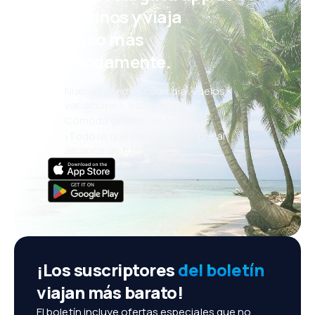
eDestinos y viaja
incluso más
cómodamente.
Nuevas ofertas cada día: vuelos,
vacaciones, escapadas
Cómoda gestión de reservas
¡Todo lo que importa, siempre al
alcance de tu mano!
¡Los suscriptores
del boletín
viajan más barato!
El boletín incluye ofertas especiales que no