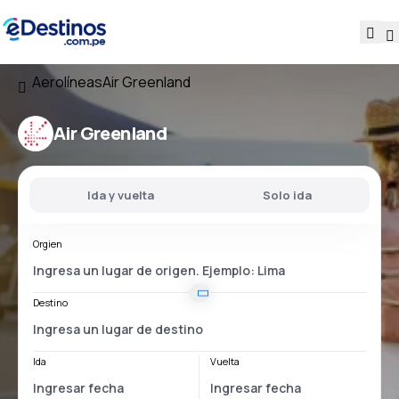
Aerolíneas
Air Greenland
Air Greenland
Ida y vuelta
Solo ida
Orgien
Destino
Ida
Vuelta