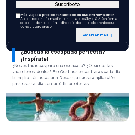
Suscríbete
Más viajes a precios fantásticos en nuestra newsletter.
Acepto recibir información comercial de eSky.pl S.A. (en forma
de boletín de noticias) a la dirección de correo electrónico que
yo he proporcionado.
Mostrar más
¿Buscas la escapada perfecta?
¡Inspírate!
¿Necesitas ideas para una escapada? ¿O buscas las
vacaciones ideales? En eDestinos encontrarás cada día
la inspiración necesaria. Descarga nuestra aplicación
para estar al día con las últimas ofertas.