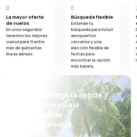
La mayor oferta
Búsqueda flexible
de vuelos
Extiende tu
En unos segundos
búsqueda para incluir
tenemos los mejores
aeropuertos
vuelos para ti entre
cercanos y una
más de quinientas
elección flexible de
líneas aéreas.
fechas para
encontrar la opción
más barata.
¡Eh! Descarga la app de
eDestinos y viaja
incluso más
cómodamente.
Nuevas ofertas cada día: vuelos,