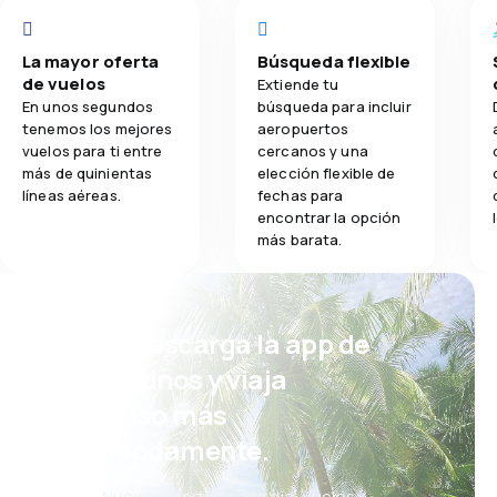
La mayor oferta
Búsqueda flexible
de vuelos
Extiende tu
En unos segundos
búsqueda para incluir
tenemos los mejores
aeropuertos
vuelos para ti entre
cercanos y una
más de quinientas
elección flexible de
líneas aéreas.
fechas para
encontrar la opción
más barata.
¡Eh! Descarga la app de
eDestinos y viaja
incluso más
cómodamente.
Nuevas ofertas cada día: vuelos,