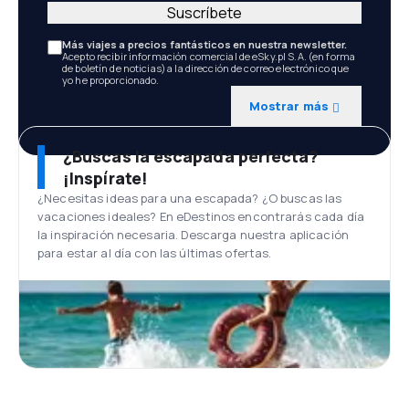
Suscríbete
Más viajes a precios fantásticos en nuestra newsletter.
Acepto recibir información comercial de eSky.pl S.A. (en forma
de boletín de noticias) a la dirección de correo electrónico que
yo he proporcionado.
Mostrar más
¿Buscas la escapada perfecta?
¡Inspírate!
¿Necesitas ideas para una escapada? ¿O buscas las
vacaciones ideales? En eDestinos encontrarás cada día
la inspiración necesaria. Descarga nuestra aplicación
para estar al día con las últimas ofertas.