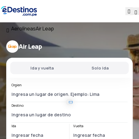
Aerolíneas
Air Leap
Air Leap
Ida y vuelta
Solo ida
Orgien
Destino
Ida
Vuelta