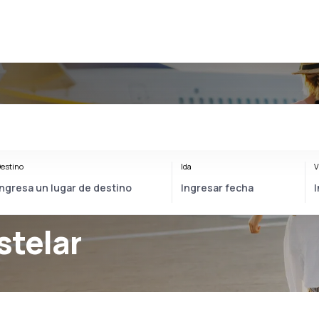
estino
Ida
V
stelar