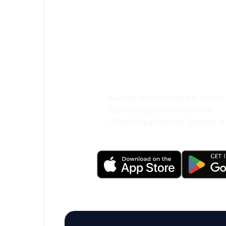
¡Eh! Descarga l
eDestinos y via
cómodamente.
Nuevas ofertas cada día: vuelo
Cómoda gestión de reservas
¡Todo lo que importa, siempre a