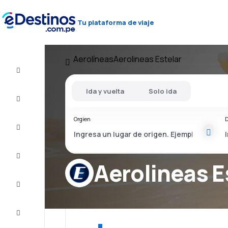
Tu plataforma de viaje
Aerolíneas
Aerolineas Estelar
Vuelo+Hotel
Ida y vuelta
Solo ida
Vuelos
baratos
Orgien
D
Viajes
Alojamientos
Aerolineas E
Ofertas
Completa
el viaje