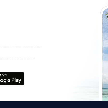
a app de
ja incluso más
s, vacaciones, escapadas
l alcance de tu mano!