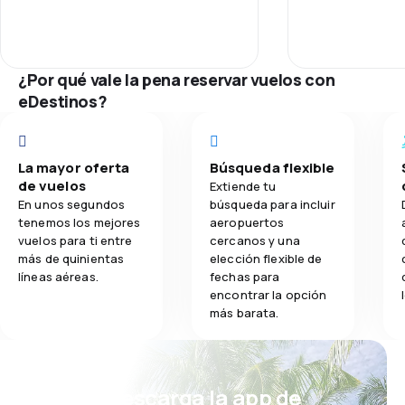
Red de vuelos
3.0
Comidas
Precio de los
¿Por qué vale la pena reservar vuelos con
eDestinos?
Comodidad del
Transporte de
La mayor oferta
Búsqueda flexible
de vuelos
Extiende tu
Comidas
En unos segundos
búsqueda para incluir
tenemos los mejores
aeropuertos
vuelos para ti entre
cercanos y una
más de quinientas
elección flexible de
líneas aéreas.
fechas para
encontrar la opción
más barata.
¡Eh! Descarga la app de