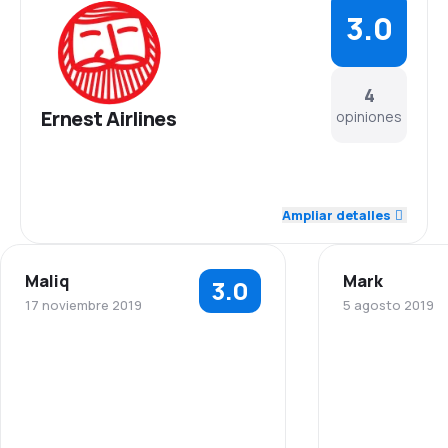
3.0
4
Ernest Airlines
opiniones
4.3
Personal
Ampliar detalles
2.0
Puntualidad
Maliq
Mark
3.0
2.0
Red de vuelos
17 noviembre 2019
5 agosto 2019
3.5
Precio de los pasajes
Personal
3.5
Comodidad del viaje
Puntualidad
2.5
Transporte de equipaje