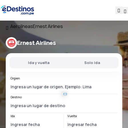
Aerolíneas
Ernest Airlines
Ernest Airlines
Ida y vuelta
Solo ida
Orgien
Destino
Ida
Vuelta