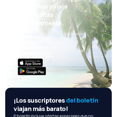
eDestinos y viaja
incluso más
cómodamente.
Nuevas ofertas cada día: vuelos,
vacaciones, escapadas
Cómoda gestión de reservas
¡Todo lo que importa, siempre al
alcance de tu mano!
¡Los suscriptores
del boletín
viajan más barato!
El boletín incluye ofertas especiales que no