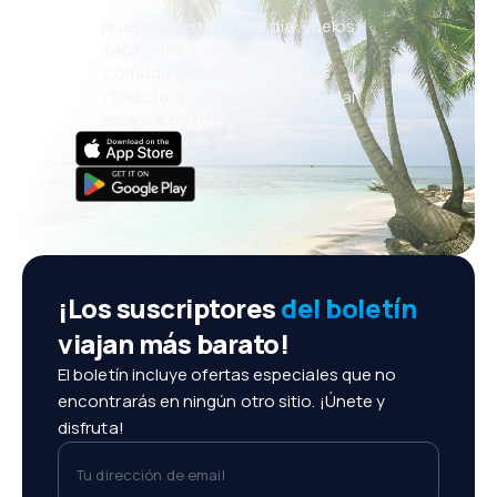
Nuevas ofertas cada día: vuelos,
vacaciones, escapadas
Cómoda gestión de reservas
¡Todo lo que importa, siempre al
alcance de tu mano!
¡Los suscriptores
del boletín
viajan más barato!
El boletín incluye ofertas especiales que no
encontrarás en ningún otro sitio. ¡Únete y
disfruta!
Tu dirección de email