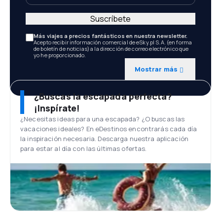
Suscríbete
Más viajes a precios fantásticos en nuestra newsletter.
Acepto recibir información comercial de eSky.pl S.A. (en forma
de boletín de noticias) a la dirección de correo electrónico que
yo he proporcionado.
Mostrar más
¿Buscas la escapada perfecta?
¡Inspírate!
¿Necesitas ideas para una escapada? ¿O buscas las
vacaciones ideales? En eDestinos encontrarás cada día
la inspiración necesaria. Descarga nuestra aplicación
para estar al día con las últimas ofertas.