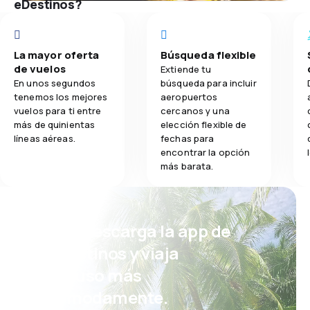
eDestinos?
La mayor oferta
Búsqueda flexible
de vuelos
Extiende tu
En unos segundos
búsqueda para incluir
tenemos los mejores
aeropuertos
vuelos para ti entre
cercanos y una
más de quinientas
elección flexible de
líneas aéreas.
fechas para
encontrar la opción
más barata.
¡Eh! Descarga la app de
eDestinos y viaja
incluso más
cómodamente.