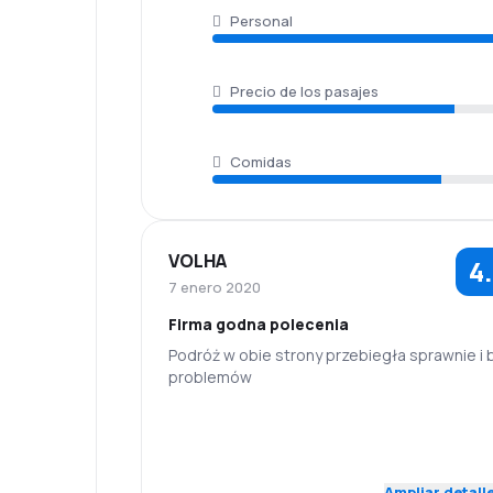
Personal
Precio de los pasajes
Comidas
VOLHA
4
7 enero 2020
Firma godna polecenia
Podróż w obie strony przebiegła sprawnie i 
problemów
5.0
Personal
Puntualidad
Precio de los
5.0
Red de vuelos
Ampliar detall