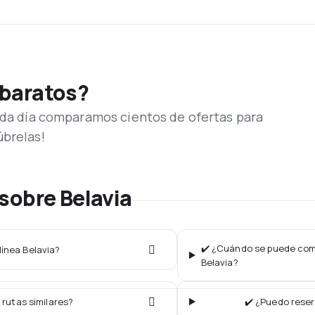
 baratos?
Cada día comparamos cientos de ofertas para
úbrelas!
sobre Belavia
✔️ ¿Cuándo se puede comp
línea Belavia?
Belavia?
 rutas similares?
✔️ ¿Puedo reser