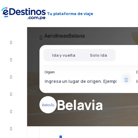
Tu plataforma de viaje
Aerolíneas
Belavia
Vuelo+Hotel
Ida y vuelta
Solo ida
Vuelos
baratos
Orgien
D
Viajes
Alojamientos
Belavia
Ofertas
Completa
el viaje