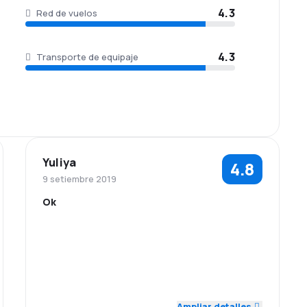
4.3
Red de vuelos
4.3
Transporte de equipaje
Yuliya
4.8
9 setiembre 2019
Ok
5.0
5.0
Personal
Puntualidad
Precio de los
5.0
Red de vuelos
5.0
pasajes
Ampliar detalles