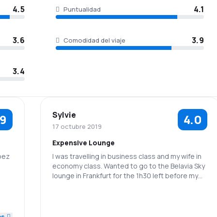
4.5
4.1
Puntualidad
3.6
3.9
Comodidad del viaje
3.4
Sylvie
.9
4.0
17 octubre 2019
Expensive Lounge
bez
I was travelling in business class and my wife in
economy class. Wanted to go to the Belavia Sky
lounge in Frankfurt for the 1h30 left before my
flight to Minsk. They were charging my wife 39
5.0
Euros to do so. I decided to forget about it! In
Ottawa, Air Canada charged me 30 $can, which
5.0
is much more reasonable!
es