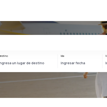
estino
Ida
V