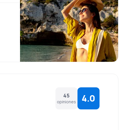
45
4.0
opiniones