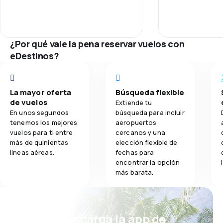
3.6
Comidas
¿Por qué vale la pena reservar vuelos con
eDestinos?
La mayor oferta
Búsqueda flexible
de vuelos
Extiende tu
En unos segundos
búsqueda para incluir
tenemos los mejores
aeropuertos
vuelos para ti entre
cercanos y una
más de quinientas
elección flexible de
líneas aéreas.
fechas para
encontrar la opción
más barata.
¡Eh! Descarga la app de