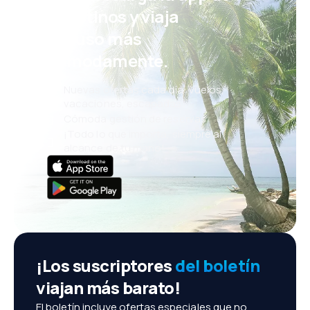
eDestinos y viaja
incluso más
cómodamente.
Nuevas ofertas cada día: vuelos,
vacaciones, escapadas
Cómoda gestión de reservas
¡Todo lo que importa, siempre al
alcance de tu mano!
¡Los suscriptores
del boletín
viajan más barato!
El boletín incluye ofertas especiales que no