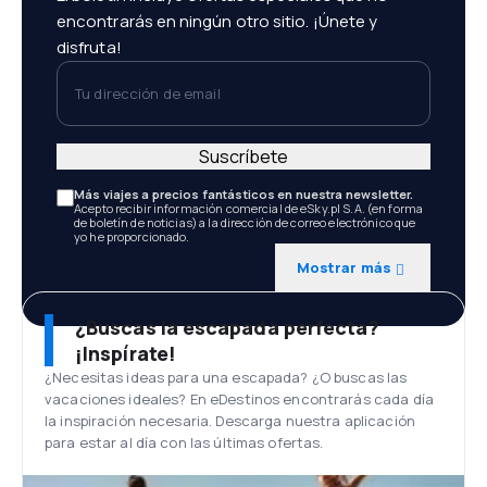
encontrarás en ningún otro sitio. ¡Únete y
disfruta!
Tu dirección de email
Suscríbete
Más viajes a precios fantásticos en nuestra newsletter.
Acepto recibir información comercial de eSky.pl S.A. (en forma
de boletín de noticias) a la dirección de correo electrónico que
yo he proporcionado.
Mostrar más
¿Buscas la escapada perfecta?
¡Inspírate!
¿Necesitas ideas para una escapada? ¿O buscas las
vacaciones ideales? En eDestinos encontrarás cada día
la inspiración necesaria. Descarga nuestra aplicación
para estar al día con las últimas ofertas.