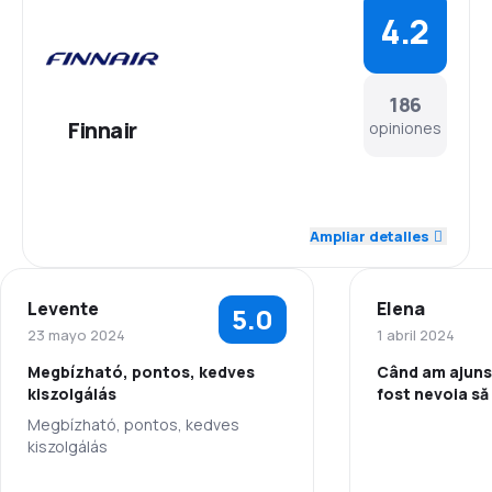
4.2
186
Finnair
opiniones
4.6
Personal
Ampliar detalles
4.5
Puntualidad
Levente
Elena
5.0
4.4
Red de vuelos
23 mayo 2024
1 abril 2024
Megbízható, pontos, kedves
Când am ajuns
3.7
Precio de los pasajes
kiszolgálás
fost nevoia să
bagajele (desi plătite online cu
Megbízható, pontos, kedves
4.1
Comodidad del viaje
agenția
kiszolgálás
4.2
Transporte de equipaje