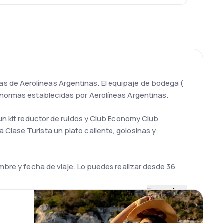
s de Aerolíneas Argentinas. El equipaje de bodega (
s normas establecidas por Aerolíneas Argentinas.
 un kit reductor de ruidos y Club Economy Club
Clase Turista un plato caliente, golosinas y
ombre y fecha de viaje. Lo puedes realizar desde 36
Expandir
40, Airbus 330-200, 26 Boeing 737-700/800 y 20