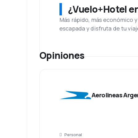
Aeroparque Jorge Newbery
¿Vuelo+Hotel en 
El Aeroparque Metropolitano Jorge Newb
aeropuerto se encuentra alrededor de 2k
Más rápido, más económico y 
Comidas
escapada y disfruta de tu viaj
Dependiendo el trecho y el tempo de vue
Servicios Adicionales
Aerolíneas Argentinas ofrece asistencia
Opiniones
lo requieran por diferentes razones. Tam
América y Oceanía los aviones cuentan c
Aerolineas Arge
Personal