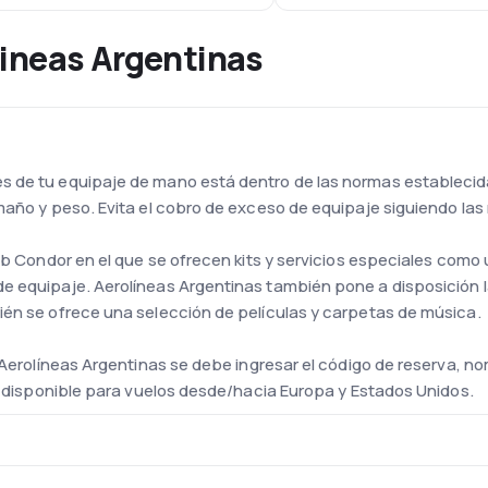
ineas Argentinas
 de tu equipaje de mano está dentro de las normas establecida
maño y peso. Evita el cobro de exceso de equipaje siguiendo la
lub Condor en el que se ofrecen kits y servicios especiales como
 equipaje. Aerolíneas Argentinas también pone a disposición la 
ién se ofrece una selección de películas y carpetas de música.
n Aerolíneas Argentinas se debe ingresar el código de reserva, n
tá disponible para vuelos desde/hacia Europa y Estados Unidos.
compuesta actualmente por 57 aviones, que incluyen 11 Airbus 3