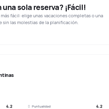
una sola reserva? ¡Fácil!
ery fue inaugurado en 1947 ganando el nombre como homenaje al
m del centro de Buenos Aires.
más fácil: elige unas vacaciones completas o una
e sin las molestias de la planificación.
lo, Aerolineas Argentinas puede ofrecer refrigerios balanceado
 especial en el aeropuerto a embarazadas, extranjeros y adulto
bién se ofrece sillas de ruedas para personas con problema de 
on servicios de entretenimiento que incluyen música, juegos y p
ntinas
4.2
4.2
Puntualidad