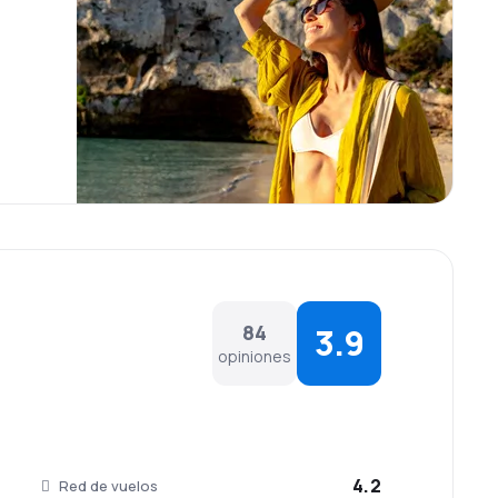
 pionero de la aeronáutica argentina. El
s.
s mayores; y comidas especiales a pasajeros que así
movilidad. Asimismo, en los vuelos a y desde Europa,
elículas.
84
3.9
opiniones
4.2
Red de vuelos