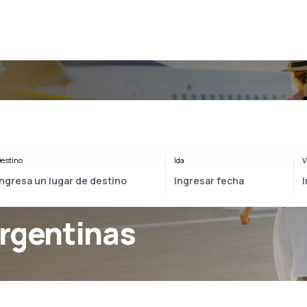
estino
Ida
V
rgentinas