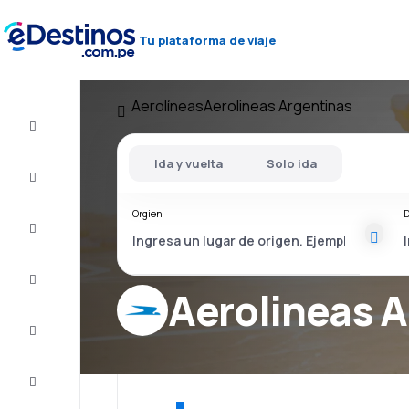
Tu plataforma de viaje
Aerolíneas
Aerolineas Argentinas
Vuelo+Hotel
Ida y vuelta
Solo ida
Vuelos
baratos
Orgien
D
Viajes
Alojamientos
Aerolineas A
Ofertas
Completa
el viaje