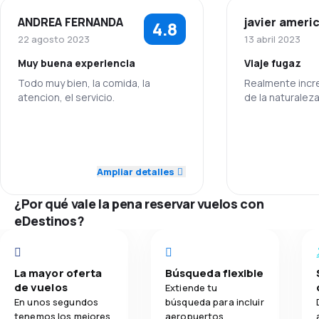
Si usted o un acompañante tiene discapacidad de
algún tipo, Air France oferece servicios adicionales
ANDREA FERNANDA
javier ameri
4.8
4.2
Red de vuelos
para estos casos, por favor notificar al momento de
22 agosto 2023
13 abril 2023
la compra del pasaje o hasta 48 horas antes del
vuelo.
Muy buena experiencia
Viaje fugaz
3.6
Precio de los pasajes
Todo muy bien, la comida, la
Realmente increí
atencion, el servicio.
de la naturalez
3.9
Comodidad del viaje
5.0
Personal
Personal
4.0
Transporte de equipaje
4.0
Puntualidad
Puntualidad
Ampliar detalles
3.7
Comidas
5.0
Red de vuelos
Red de vuelos
¿Por qué vale la pena reservar vuelos con
eDestinos?
5.0
Precio de los pasajes
Precio de los
4.0
Comodidad del viaje
Comodidad del
La mayor oferta
Búsqueda flexible
de vuelos
Extiende tu
5.0
Transporte de equipaje
Transporte de
En unos segundos
búsqueda para incluir
tenemos los mejores
aeropuertos