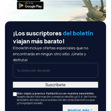
¡Los suscriptores
del boletín
viajan más barato!
El boletín incluye ofertas especiales que no
encontrarás en ningún otro sitio. ¡Únete y
disfruta!
Tu dirección de email
Suscríbete
Más viajes a precios fantásticos en nuestra newsletter.
Acepto recibir información comercial de eSky.pl S.A. (en forma
de boletín de noticias) a la dirección de correo electrónico que
yo he proporcionado.
Mostrar más