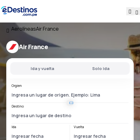
Aerolíneas
Air France
Air France
Ida y vuelta
Solo ida
Orgien
Destino
Ida
Vuelta