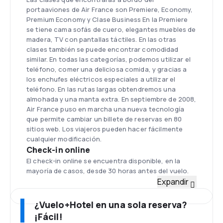
portaaviones de Air France son Premiere, Economy,
Premium Economy y Clase Business En la Premiere
se tiene cama sofás de cuero, elegantes muebles de
madera, TV con pantallas táctiles. En las otras
clases también se puede encontrar comodidad
similar. En todas las categorías, podemos utilizar el
teléfono, comer una deliciosa comida, y gracias a
los enchufes eléctricos especiales a utilizar el
teléfono. En las rutas largas obtendremos una
almohada y una manta extra. En septiembre de 2008,
Air France puso en marcha una nueva tecnología
que permite cambiar un billete de reservas en 80
sitios web. Los viajeros pueden hacer fácilmente
cualquier modificación.
Check-in online
El check-in online se encuentra disponible, en la
mayoría de casos, desde 30 horas antes del vuelo.
Flota
Expandir
Air France tiene una flota de aviones operados en la
red de media distancia que son: Airbus A318, A319,
¿Vuelo+Hotel en una sola reserva?
A320, A321 y los aviones operados en la red de larga
¡Fácil!
distancia son: Airbus A330-200, Airbus A340-300,