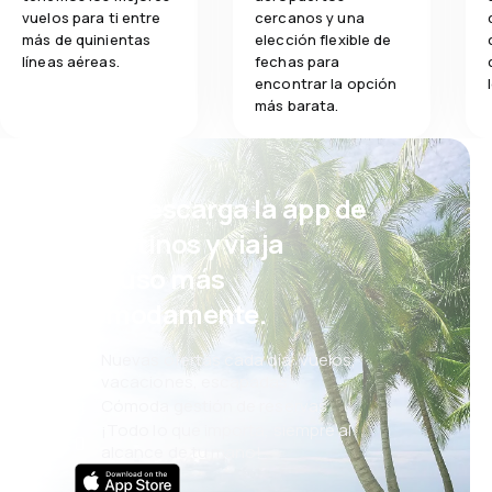
vuelos para ti entre
cercanos y una
5.0
Comidas
Comidas
más de quinientas
elección flexible de
líneas aéreas.
fechas para
encontrar la opción
más barata.
¡Eh! Descarga la app de
eDestinos y viaja
incluso más
cómodamente.
Nuevas ofertas cada día: vuelos,
vacaciones, escapadas
Cómoda gestión de reservas
¡Todo lo que importa, siempre al
alcance de tu mano!