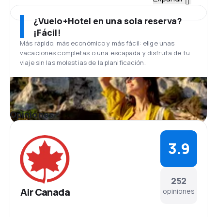
La flota de Air Canada esta compuesta por más de
200 aviões de los tipos Airbus A340-500 los tipos,
¿Vuelo+Hotel en una sola reserva?
A340-300 , A330-300 , Boeing 767-200 , 767-300 y
¡Fácil!
Embraer 175 y 190. Todos los aviones de la aerolínea
Más rápido, más económico y más fácil: elige unas
canadiense han sido objeto de una actualización,
vacaciones completas o una escapada y disfruta de tu
por lo que el interior es muy moderno. La flota de Air
viaje sin las molestias de la planificación.
Canada Jazz tiene 133 aviones de los tipos CRJ -
100er, CRJ - 200, CRJ -705 , De Havilland /
Bombardier Dash 8 100/200 , De Havilland /
Bombardier Dash.
Aeropuerto Internacional Pierre Elliott
Opiniones
Trudeau
La sede principal de Air Canada es el aeropuerto de
Montreal llamado Aeropuerto Internacional Pierre
3.9
Elliott Trudeau. En el que puedes encontrar cafés,
restaurantes, bares y varias tiendas además de
bancos, casas de cambio y acceso a internet.
Comidas
252
Para la clase ejecutiva, Air Canada ofrece comidas
Air Canada
opiniones
gourmet y vinos especiales. Para las clases
económicas, excelentes aperitivos y para los vuelos