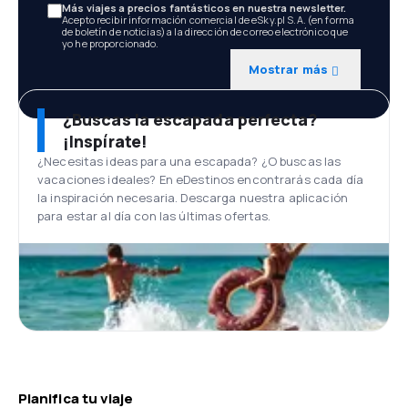
Más viajes a precios fantásticos en nuestra newsletter.
Acepto recibir información comercial de eSky.pl S.A. (en forma
de boletín de noticias) a la dirección de correo electrónico que
yo he proporcionado.
Mostrar más
¿Buscas la escapada perfecta?
¡Inspírate!
¿Necesitas ideas para una escapada? ¿O buscas las
vacaciones ideales? En eDestinos encontrarás cada día
la inspiración necesaria. Descarga nuestra aplicación
para estar al día con las últimas ofertas.
Planifica tu viaje