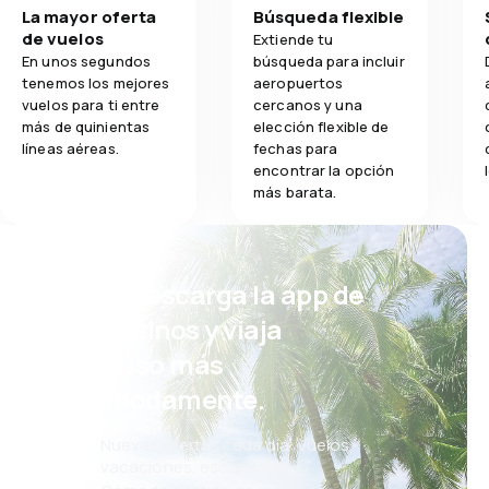
duros y las cobi
La mayor oferta
Búsqueda flexible
5.0
Transporte de equipaje
Comodidad del
sala de espera
de vuelos
Extiende tu
regreso estaba
En unos segundos
búsqueda para incluir
y tuve que espe
5.0
Comidas
Transporte de
tenemos los mejores
aeropuertos
aeropuerto and
vuelos para ti entre
cercanos y una
y’a que no se po
más de quinientas
elección flexible de
Comidas
líneas aéreas.
fechas para
encontrar la opción
más barata.
¡Eh! Descarga la app de
eDestinos y viaja
incluso más
cómodamente.
Nuevas ofertas cada día: vuelos,
vacaciones, escapadas