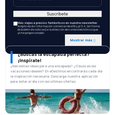
Suscríbete
Más viajes a precios fantásticos en nuestra newsletter.
Acepto recibir información comercial de eSky.pl S.A. (en forma
de boletín de noticias) a la dirección de correo electrónico que
yo he proporcionado.
Mostrar más
¿Buscas la escapada perfecta?
¡Inspírate!
¿Necesitas ideas para una escapada? ¿O buscas las
vacaciones ideales? En eDestinos encontrarás cada día
la inspiración necesaria. Descarga nuestra aplicación
para estar al día con las últimas ofertas.