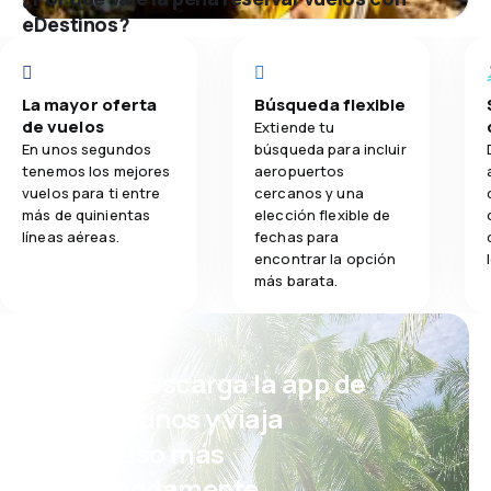
eDestinos?
La mayor oferta
Búsqueda flexible
de vuelos
Extiende tu
En unos segundos
búsqueda para incluir
tenemos los mejores
aeropuertos
vuelos para ti entre
cercanos y una
más de quinientas
elección flexible de
líneas aéreas.
fechas para
encontrar la opción
más barata.
¡Eh! Descarga la app de
eDestinos y viaja
incluso más
cómodamente.