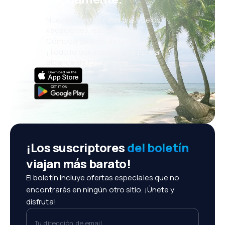
Nuevas ofertas cada día: vuelos,
vacaciones, escapadas
Cómoda gestión de reservas
¡Todo lo que importa, siempre al
alcance de tu mano!
¡Los suscriptores
del boletín
viajan más barato!
El boletín incluye ofertas especiales que no
encontrarás en ningún otro sitio. ¡Únete y
disfruta!
Tu dirección de email