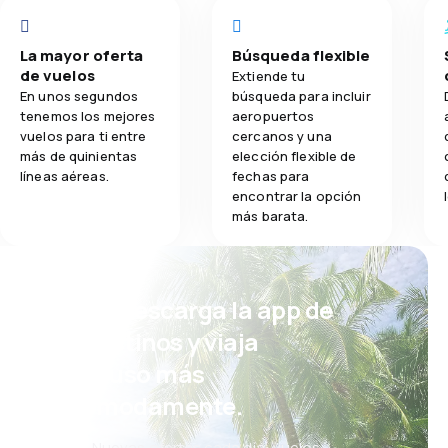
La mayor oferta
Búsqueda flexible
de vuelos
Extiende tu
En unos segundos
búsqueda para incluir
tenemos los mejores
aeropuertos
vuelos para ti entre
cercanos y una
más de quinientas
elección flexible de
líneas aéreas.
fechas para
encontrar la opción
más barata.
¡Eh! Descarga la app de
eDestinos y viaja
incluso más
cómodamente.
Nuevas ofertas cada día: vuelos,