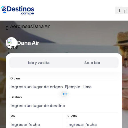
Aerolíneas
Dana Air
Dana Air
Ida y vuelta
Solo ida
Orgien
Destino
Ida
Vuelta