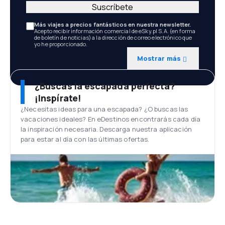
Suscríbete
Más viajes a precios fantásticos en nuestra newsletter.
Acepto recibir información comercial de eSky.pl S.A. (en forma
de boletín de noticias) a la dirección de correo electrónico que
yo he proporcionado.
Mostrar más
¿Buscas la escapada perfecta?
¡Inspírate!
¿Necesitas ideas para una escapada? ¿O buscas las
vacaciones ideales? En eDestinos encontrarás cada día
la inspiración necesaria. Descarga nuestra aplicación
para estar al día con las últimas ofertas.