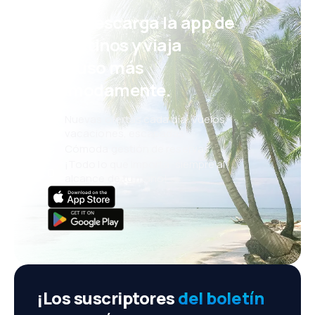
¡Eh! Descarga la app de
eDestinos y viaja
incluso más
cómodamente.
Nuevas ofertas cada día: vuelos,
vacaciones, escapadas
Cómoda gestión de reservas
¡Todo lo que importa, siempre al
alcance de tu mano!
¡Los suscriptores
del boletín