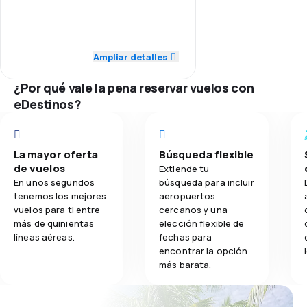
5.0
Personal
5.0
Transporte de equipaje
4.0
Puntualidad
Ampliar detalles
5.0
Comidas
3.0
Red de vuelos
¿Por qué vale la pena reservar vuelos con
eDestinos?
3.0
Precio de los pasajes
2.0
Comodidad del viaje
La mayor oferta
Búsqueda flexible
de vuelos
Extiende tu
5.0
Transporte de equipaje
En unos segundos
búsqueda para incluir
tenemos los mejores
aeropuertos
vuelos para ti entre
cercanos y una
5.0
Comidas
más de quinientas
elección flexible de
líneas aéreas.
fechas para
encontrar la opción
más barata.