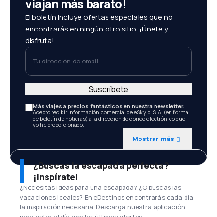
viajan más barato!
El boletín incluye ofertas especiales que no
encontrarás en ningún otro sitio. ¡Únete y
disfruta!
Tu dirección de email
Suscríbete
Más viajes a precios fantásticos en nuestra newsletter.
Acepto recibir información comercial de eSky.pl S.A. (en forma
de boletín de noticias) a la dirección de correo electrónico que
yo he proporcionado.
Mostrar más
¿Buscas la escapada perfecta?
¡Inspírate!
¿Necesitas ideas para una escapada? ¿O buscas las
vacaciones ideales? En eDestinos encontrarás cada día
la inspiración necesaria. Descarga nuestra aplicación
para estar al día con las últimas ofertas.