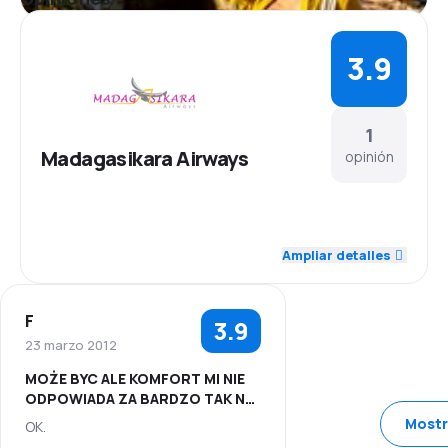
3.9
1
Madagasikara Airways
opinión
5.0
Personal
Ampliar detalles
4.0
Puntualidad
F
3.9
3.0
Red de vuelos
23 marzo 2012
MOŻE BYC ALE KOMFORT MI NIE
3.0
Precio de los pasajes
ODPOWIADA ZA BARDZO TAK NA
2+ OCENIAM KOMFORT
Mostr
OK.
2.0
Comodidad del viaje