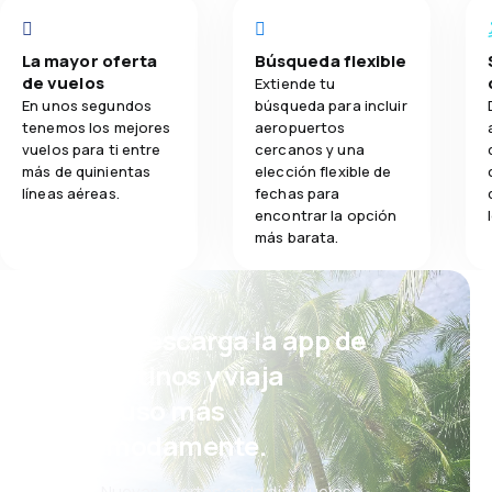
La mayor oferta
Búsqueda flexible
de vuelos
Extiende tu
En unos segundos
búsqueda para incluir
tenemos los mejores
aeropuertos
vuelos para ti entre
cercanos y una
más de quinientas
elección flexible de
líneas aéreas.
fechas para
encontrar la opción
más barata.
¡Eh! Descarga la app de
eDestinos y viaja
incluso más
cómodamente.
Nuevas ofertas cada día: vuelos,