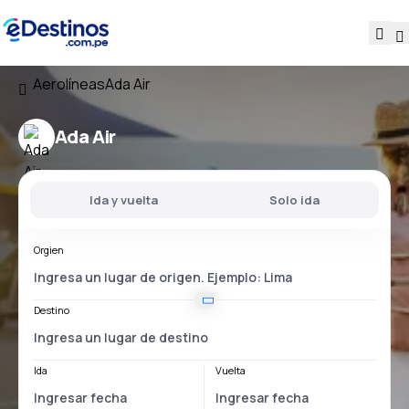
Aerolíneas
Ada Air
Ada Air
Ida y vuelta
Solo ida
Orgien
Destino
Ida
Vuelta