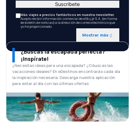
Suscríbete
Más viajes a precios fantásticos en nuestra newsletter.
Acepto recibir información comercial de eSky.pl S.A. (en forma
de boletín de noticias) a la dirección de correo electrónico que
yo he proporcionado.
Mostrar más
¿Buscas la escapada perfecta?
¡Inspírate!
¿Necesitas ideas para una escapada? ¿O buscas las
vacaciones ideales? En eDestinos encontrarás cada día
la inspiración necesaria. Descarga nuestra aplicación
para estar al día con las últimas ofertas.