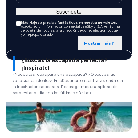
Suscríbete
Más viajes a precios fantásticos en nuestra newsletter.
Acepto recibir información comercial de eSky.pl S.A. (en forma
de boletín de noticias) a la dirección de correo electrónico que
yo he proporcionado.
Mostrar más
¿Buscas la escapada perfecta?
¡Inspírate!
¿Necesitas ideas para una escapada? ¿O buscas las
vacaciones ideales? En eDestinos encontrarás cada día
la inspiración necesaria. Descarga nuestra aplicación
para estar al día con las últimas ofertas.