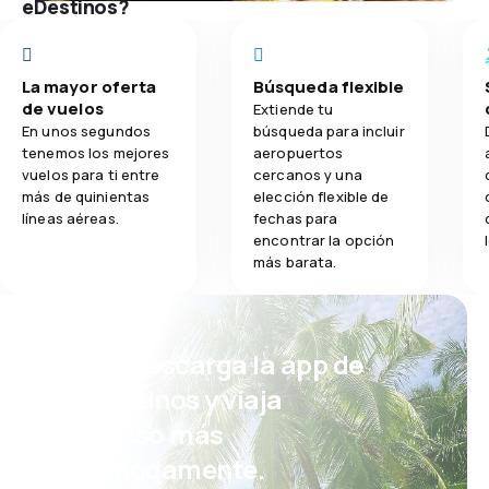
eDestinos?
La mayor oferta
Búsqueda flexible
de vuelos
Extiende tu
En unos segundos
búsqueda para incluir
tenemos los mejores
aeropuertos
vuelos para ti entre
cercanos y una
más de quinientas
elección flexible de
líneas aéreas.
fechas para
encontrar la opción
más barata.
¡Eh! Descarga la app de
eDestinos y viaja
incluso más
cómodamente.