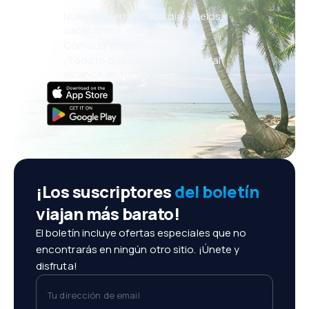
Nuevas ofertas cada día: vuelos,
vacaciones, escapadas
Cómoda gestión de reservas
¡Todo lo que importa, siempre al
alcance de tu mano!
¡Los suscriptores
del boletín
viajan más barato!
El boletín incluye ofertas especiales que no
encontrarás en ningún otro sitio. ¡Únete y
disfruta!
Tu dirección de email