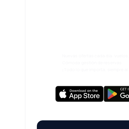
¡Eh! Descarga l
eDestinos y via
cómodamente.
Nuevas ofertas cada día: vuelo
Cómoda gestión de reservas
¡Todo lo que importa, siempre a