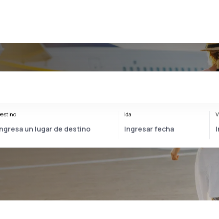
estino
Ida
V