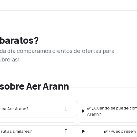
 baratos?
Cada día comparamos cientos de ofertas para
úbrelas!
sobre Aer Arann
✔️ ¿Cuándo se puede comp
ínea Aer Arann?
Arann?
 rutas similares?
✔️ ¿Puedo reserv