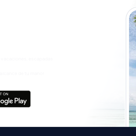
a app de
ja incluso más
s, vacaciones, escapadas
l alcance de tu mano!