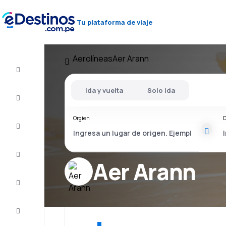
Tu plataforma de viaje
Aerolíneas
Aer Arann
Vuelo+Hotel
Ida y vuelta
Solo ida
Vuelos
baratos
Orgien
D
Viajes
Alojamientos
Aer Arann
Ofertas
Completa
el viaje