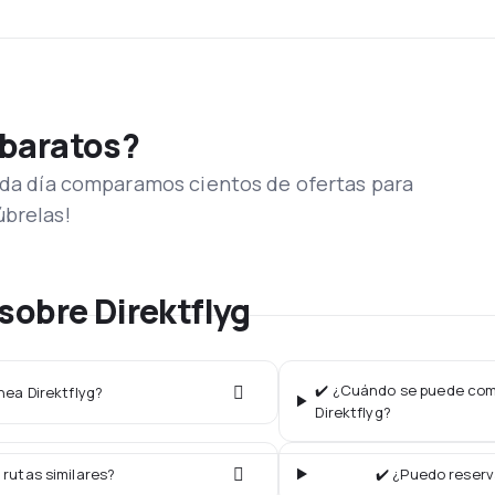
 baratos?
Cada día comparamos cientos de ofertas para
úbrelas!
sobre Direktflyg
✔️ ¿Cuándo se puede comp
nea Direktflyg?
Direktflyg?
 rutas similares?
✔️ ¿Puedo reserv