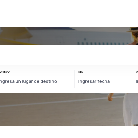
estino
Ida
V