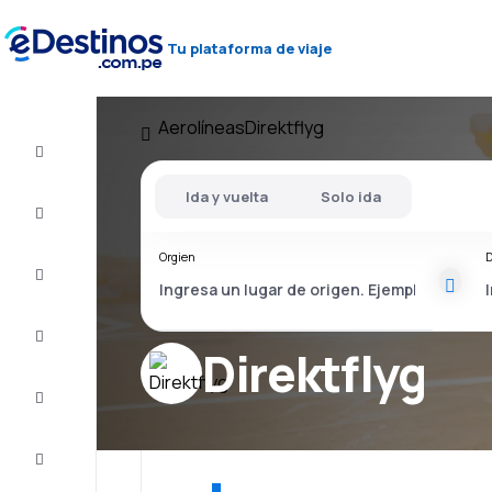
Tu plataforma de viaje
Aerolíneas
Direktflyg
Vuelo+Hotel
Ida y vuelta
Solo ida
Vuelos
baratos
Orgien
D
Viajes
Alojamientos
Direktflyg
Ofertas
Completa
el viaje