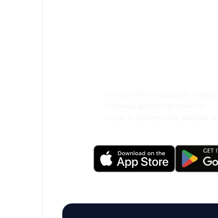
¡Eh! Descarga l
eDestinos y via
cómodamente.
Nuevas ofertas cada día: vuelo
Cómoda gestión de reservas
¡Todo lo que importa, siempre a