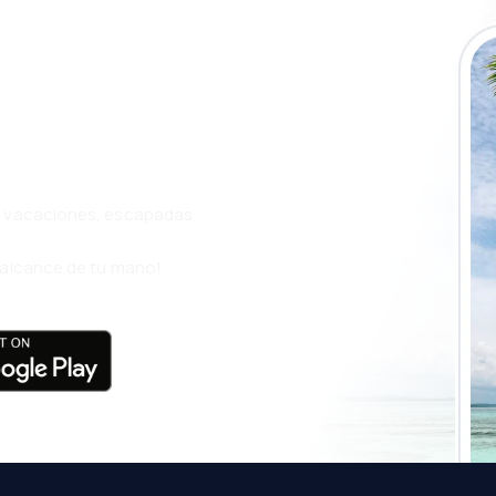
a app de
ja incluso más
s, vacaciones, escapadas
l alcance de tu mano!