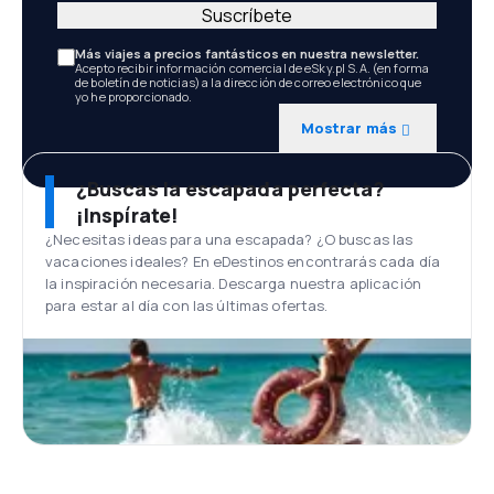
Suscríbete
Más viajes a precios fantásticos en nuestra newsletter.
Acepto recibir información comercial de eSky.pl S.A. (en forma
de boletín de noticias) a la dirección de correo electrónico que
yo he proporcionado.
Mostrar más
¿Buscas la escapada perfecta?
¡Inspírate!
¿Necesitas ideas para una escapada? ¿O buscas las
vacaciones ideales? En eDestinos encontrarás cada día
la inspiración necesaria. Descarga nuestra aplicación
para estar al día con las últimas ofertas.