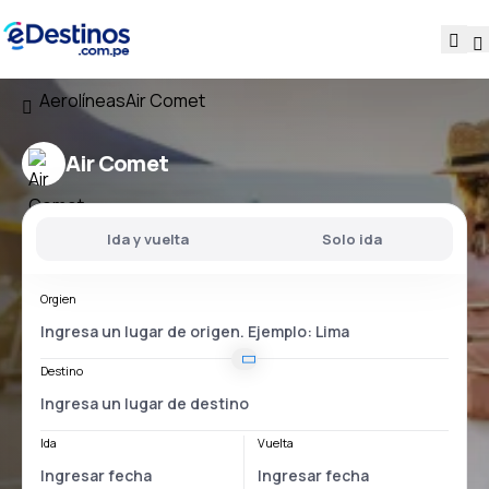
Aerolíneas
Air Comet
Air Comet
Ida y vuelta
Solo ida
Orgien
Destino
Ida
Vuelta