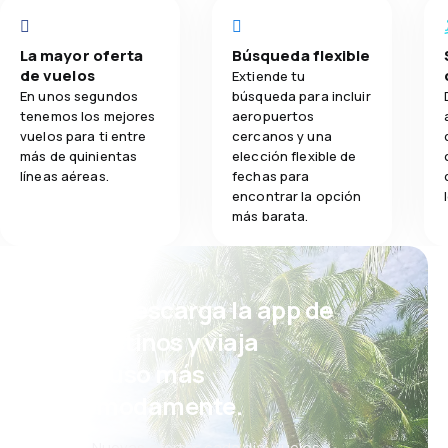
La mayor oferta
Búsqueda flexible
de vuelos
Extiende tu
En unos segundos
búsqueda para incluir
tenemos los mejores
aeropuertos
vuelos para ti entre
cercanos y una
más de quinientas
elección flexible de
líneas aéreas.
fechas para
encontrar la opción
más barata.
¡Eh! Descarga la app de
eDestinos y viaja
incluso más
cómodamente.
Nuevas ofertas cada día: vuelos,