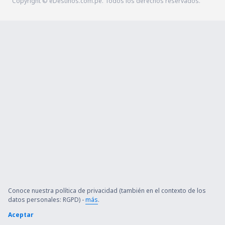
Copyright © eDestinos.com.pe. Todos los derechos reservados.
Conoce nuestra política de privacidad (también en el contexto de los
datos personales: RGPD) -
más
.
Aceptar