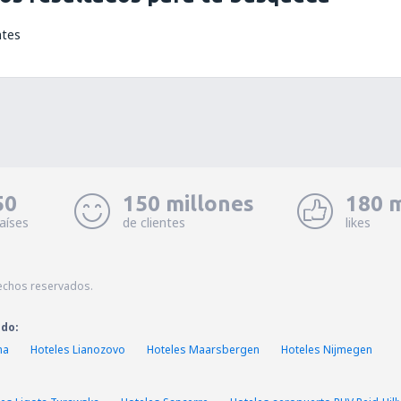
ntes
50
150 millones
180 m
aíses
de clientes
likes
echos reservados.
ado:
ma
Hoteles Lianozovo
Hoteles Maarsbergen
Hoteles Nijmegen