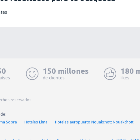
ntes
50
150 millones
180 m
aíses
de clientes
likes
echos reservados.
ado:
rna Sopra
Hoteles Lima
Hoteles aeropuerto Nouakchott Nouakchott