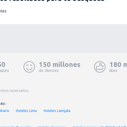
ntes
50
150 millones
180 m
aíses
de clientes
likes
echos reservados.
ado:
Obariv
Hoteles Lima
Hoteles Laimjala