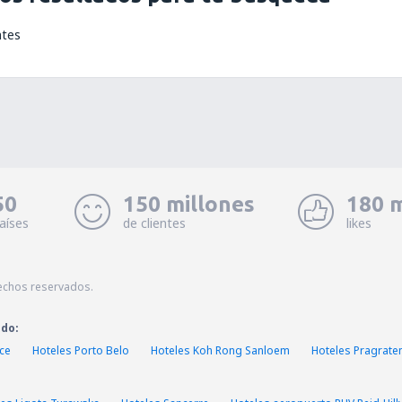
ntes
50
150 millones
180 m
aíses
de clientes
likes
echos reservados.
ado:
ce
Hoteles Porto Belo
Hoteles Koh Rong Sanloem
Hoteles Pragrat