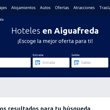
ajes
Alojamientos
Autos
Ofertas
Atracciones
Trasl
eda
Hoteles
en Aiguafreda
¡Escoge la mejor oferta para ti!
Entrada
Salida
os resultados para tu búsqueda