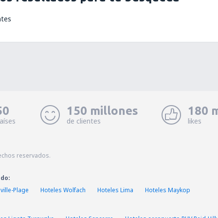
ntes
50
150 millones
180 m
aíses
de clientes
likes
echos reservados.
ado:
ville-Plage
Hoteles Wolfach
Hoteles Lima
Hoteles Maykop