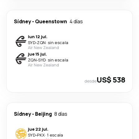
Sídney
-
Queenstown
4 días
lun 12 jul.
SYD
-
ZQN
·
sin escala
Air New Zealand
jue 15 jul.
ZQN
-
SYD
·
sin escala
Air New Zealand
US$ 538
desde
Sídney
-
Beijing
8 días
jue 22 jul.
SYD
-
PKX
·
1 escala