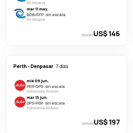
Air Moana
mar 11 may.
BOB
-
RFP
·
sin escala
Air Moana
US$ 146
desde
Perth
-
Denpasar
7 días
mié 09 jun.
PER
-
DPS
·
sin escala
Indonesia AirAsia
mar 15 jun.
DPS
-
PER
·
sin escala
Indonesia AirAsia
US$ 197
desde