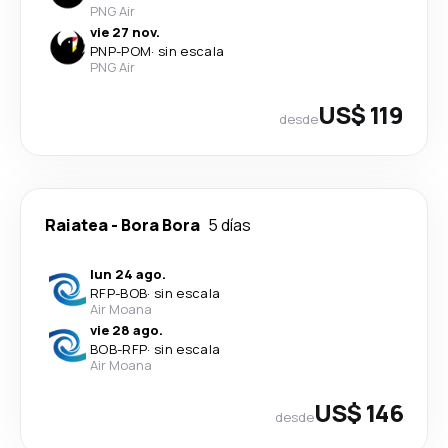
PNG Air
vie 27 nov.
PNP
-
POM
·
sin escala
PNG Air
US$ 119
desde
Raiatea
-
Bora Bora
5 días
lun 24 ago.
RFP
-
BOB
·
sin escala
Air Moana
vie 28 ago.
BOB
-
RFP
·
sin escala
Air Moana
US$ 146
desde