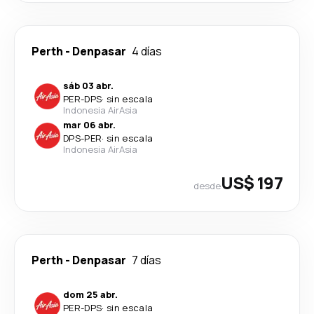
Perth
-
Denpasar
4 días
sáb 03 abr.
PER
-
DPS
·
sin escala
Indonesia AirAsia
mar 06 abr.
DPS
-
PER
·
sin escala
Indonesia AirAsia
US$ 197
desde
Perth
-
Denpasar
7 días
dom 25 abr.
PER
-
DPS
·
sin escala