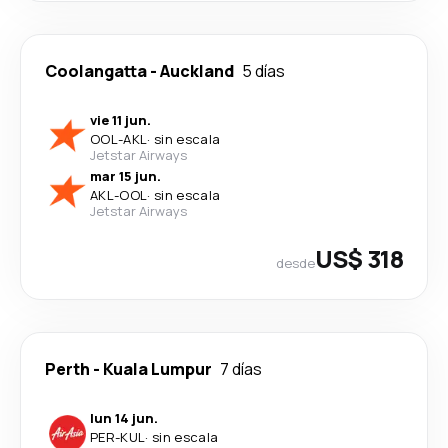
Coolangatta
-
Auckland
5 días
vie 11 jun.
OOL
-
AKL
·
sin escala
Jetstar Airways
mar 15 jun.
AKL
-
OOL
·
sin escala
Jetstar Airways
US$ 318
desde
Perth
-
Kuala Lumpur
7 días
lun 14 jun.
PER
-
KUL
·
sin escala