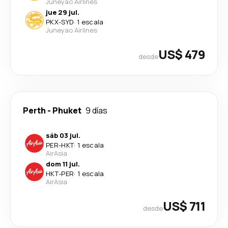
Juneyao Airlines
jue 29 jul.
PKX
-
SYD
·
1 escala
Juneyao Airlines
US$ 479
desde
Perth
-
Phuket
9 días
sáb 03 jul.
PER
-
HKT
·
1 escala
AirAsia
dom 11 jul.
HKT
-
PER
·
1 escala
AirAsia
US$ 711
desde