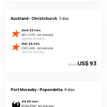
Auckland
-
Christchurch
3 días
dom 22 nov.
AKL
-
CHC
·
sin escala
Jetstar Airways
mar 24 nov.
CHC
-
AKL
·
sin escala
Jetstar Airways
US$ 93
desde
Port Moresby
-
Popondetta
8 días
vie 20 nov.
POM
-
PNP
·
sin escala