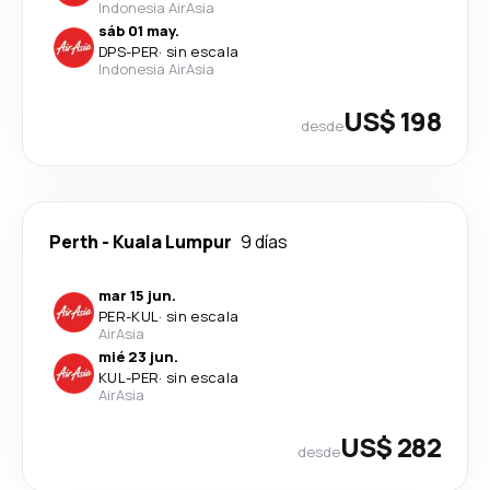
Indonesia AirAsia
sáb 01 may.
DPS
-
PER
·
sin escala
Indonesia AirAsia
US$ 198
desde
Perth
-
Kuala Lumpur
9 días
mar 15 jun.
PER
-
KUL
·
sin escala
AirAsia
mié 23 jun.
KUL
-
PER
·
sin escala
AirAsia
US$ 282
desde