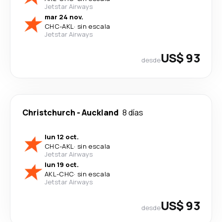
Jetstar Airways
mar 24 nov.
CHC
-
AKL
·
sin escala
Jetstar Airways
US$ 93
desde
Christchurch
-
Auckland
8 días
lun 12 oct.
CHC
-
AKL
·
sin escala
Jetstar Airways
lun 19 oct.
AKL
-
CHC
·
sin escala
Jetstar Airways
US$ 93
desde