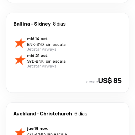
Ballina
-
Sídney
8 días
mié 14 oct.
BNK
-
SYD
·
sin escala
Jetstar Airways
mié 21 oct.
SYD
-
BNK
·
sin escala
Jetstar Airways
US$ 85
desde
Auckland
-
Christchurch
6 días
jue 19 nov.
AKL
-
CHC
·
sin escala