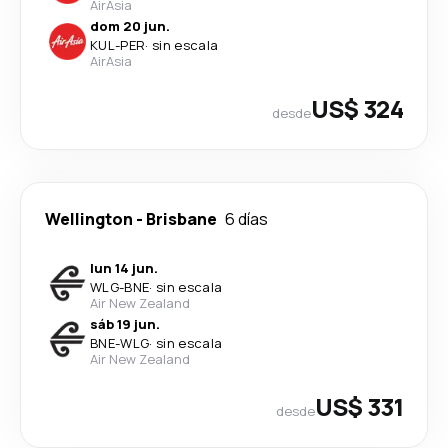
AirAsia
dom 20 jun.
KUL
-
PER
·
sin escala
AirAsia
US$ 324
desde
Wellington
-
Brisbane
6 días
lun 14 jun.
WLG
-
BNE
·
sin escala
Air New Zealand
sáb 19 jun.
BNE
-
WLG
·
sin escala
Air New Zealand
US$ 331
desde