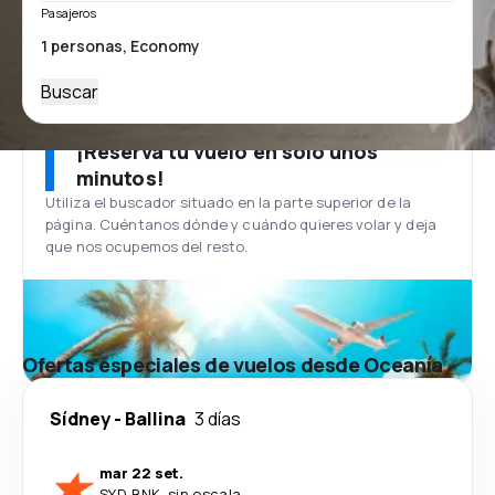
Pasajeros
Buscar
¡Reserva tu vuelo en solo unos
minutos!
Utiliza el buscador situado en la parte superior de la
página. Cuéntanos dónde y cuándo quieres volar y deja
que nos ocupemos del resto.
Ofertas especiales de vuelos desde Oceanía
Sídney
-
Ballina
3 días
mar 22 set.
SYD
-
BNK
·
sin escala