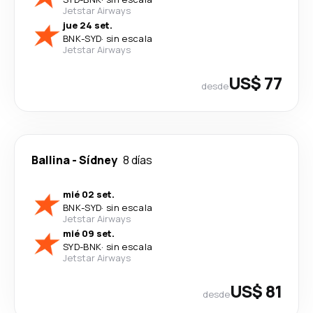
Jetstar Airways
jue 24 set.
BNK
-
SYD
·
sin escala
Jetstar Airways
US$ 77
desde
Ballina
-
Sídney
8 días
mié 02 set.
BNK
-
SYD
·
sin escala
Jetstar Airways
mié 09 set.
SYD
-
BNK
·
sin escala
Jetstar Airways
US$ 81
desde