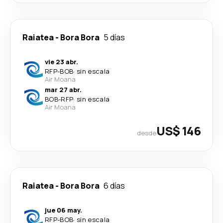
Raiatea
-
Bora Bora
5 días
vie 23 abr.
RFP
-
BOB
·
sin escala
Air Moana
mar 27 abr.
BOB
-
RFP
·
sin escala
Air Moana
US$ 146
desde
Raiatea
-
Bora Bora
6 días
jue 06 may.
RFP
-
BOB
·
sin escala