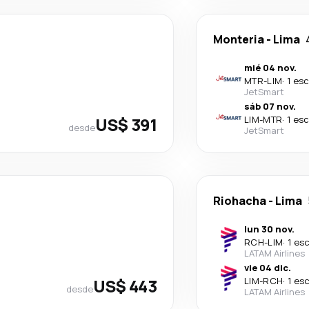
Monteria
-
Lima
mié 04 nov.
MTR
-
LIM
·
1 es
JetSmart
sáb 07 nov.
US$ 391
LIM
-
MTR
·
1 es
desde
JetSmart
Riohacha
-
Lima
lun 30 nov.
RCH
-
LIM
·
1 es
LATAM Airlines
vie 04 dic.
US$ 443
LIM
-
RCH
·
1 es
desde
LATAM Airlines