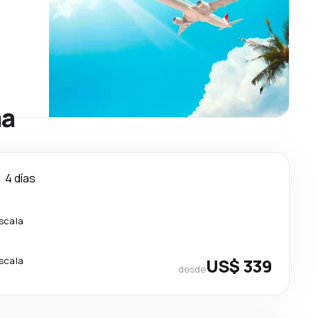
ma
4 días
escala
escala
US$ 339
desde