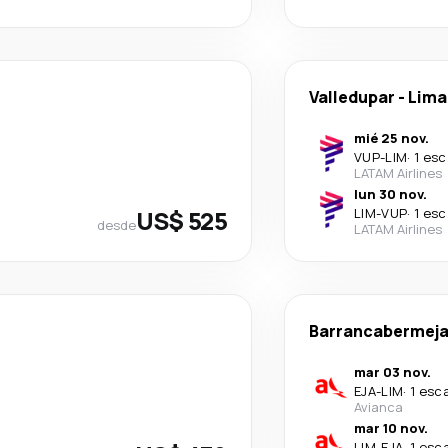
Valledupar
-
Lima
mié 25 nov.
VUP
-
LIM
·
1 esc
LATAM Airlines
lun 30 nov.
US$ 525
LIM
-
VUP
·
1 esc
desde
LATAM Airlines
Barrancabermej
mar 03 nov.
EJA
-
LIM
·
1 esc
Avianca
mar 10 nov.
LIM
-
EJA
·
1 esc