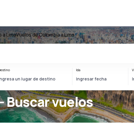
s a Lima
Vuelos de Colombia a Lima
estino
Ida
V
- Buscar vuelos