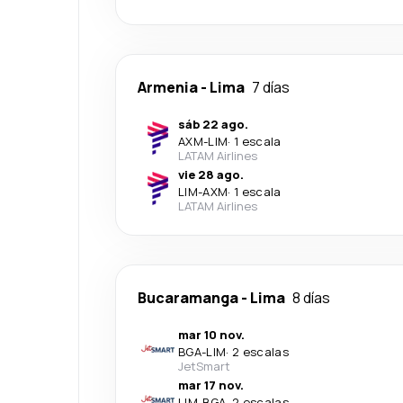
Armenia
-
Lima
7 días
sáb 22 ago.
AXM
-
LIM
·
1 escala
LATAM Airlines
vie 28 ago.
LIM
-
AXM
·
1 escala
LATAM Airlines
Bucaramanga
-
Lima
8 días
mar 10 nov.
BGA
-
LIM
·
2 escalas
JetSmart
mar 17 nov.
LIM
-
BGA
·
2 escalas