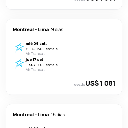
Montreal
-
Lima
9 días
mié 09 set.
YHU
-
LIM
·
1 escala
Air Transat
jue 17 set.
LIM
-
YHU
·
1 escala
Air Transat
US$ 1 081
desde
Montreal
-
Lima
16 días