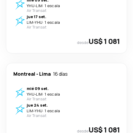
mié 09 set.
YHU
-
LIM
·
1 escala
Air Transat
jue 17 set.
LIM
-
YHU
·
1 escala
Air Transat
US$ 1 081
desde
Montreal
-
Lima
16 días
mié 09 set.
YHU
-
LIM
·
1 escala
Air Transat
jue 24 set.
LIM
-
YHU
·
1 escala
Air Transat
US$ 1 081
desde