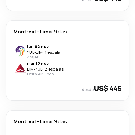
Montreal
-
Lima
9 días
lun 02 nov.
YUL
-
LIM
·
1 escala
Arajet
mar 10 nov.
LIM
-
YUL
·
2 escalas
Delta Air Lines
US$ 445
desde
Montreal
-
Lima
9 días