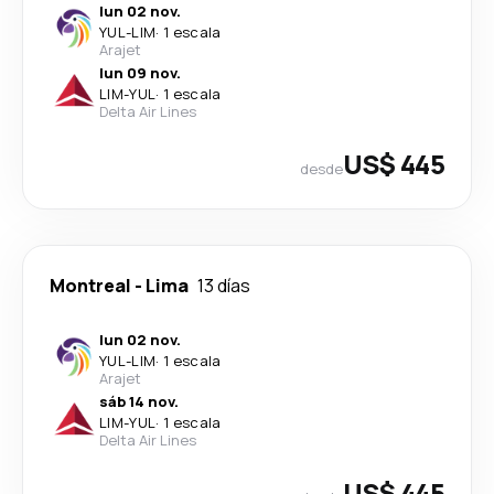
lun 02 nov.
YUL
-
LIM
·
1 escala
Arajet
lun 09 nov.
LIM
-
YUL
·
1 escala
Delta Air Lines
US$ 445
desde
Montreal
-
Lima
13 días
lun 02 nov.
YUL
-
LIM
·
1 escala
Arajet
sáb 14 nov.
LIM
-
YUL
·
1 escala
Delta Air Lines
US$ 445