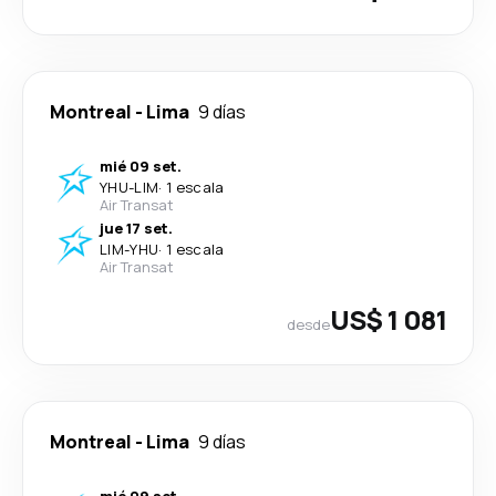
Montreal
-
Lima
9 días
mié 09 set.
YHU
-
LIM
·
1 escala
Air Transat
jue 17 set.
LIM
-
YHU
·
1 escala
Air Transat
US$ 1 081
desde
Montreal
-
Lima
9 días