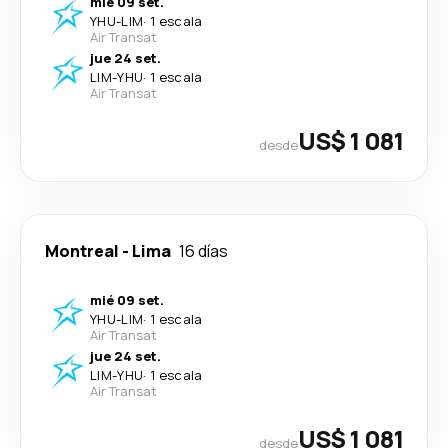
mié 09 set.
YHU
-
LIM
·
1 escala
Air Transat
jue 24 set.
LIM
-
YHU
·
1 escala
Air Transat
US$ 1 081
desde
Montreal
-
Lima
16 días
mié 09 set.
YHU
-
LIM
·
1 escala
Air Transat
jue 24 set.
LIM
-
YHU
·
1 escala
Air Transat
US$ 1 081
desde