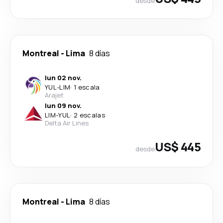
desde
Montreal
-
Lima
8 días
lun 02 nov.
YUL
-
LIM
·
1 escala
Arajet
lun 09 nov.
LIM
-
YUL
·
2 escalas
Delta Air Lines
US$ 445
desde
Montreal
-
Lima
8 días