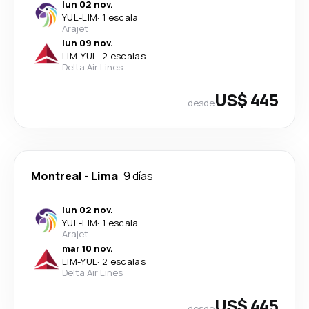
lun 02 nov.
YUL
-
LIM
·
1 escala
Arajet
lun 09 nov.
LIM
-
YUL
·
2 escalas
Delta Air Lines
US$ 445
desde
Montreal
-
Lima
9 días
lun 02 nov.
YUL
-
LIM
·
1 escala
Arajet
mar 10 nov.
LIM
-
YUL
·
2 escalas
Delta Air Lines
US$ 445
desde