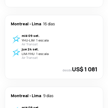
Montreal
-
Lima
16 días
mié 09 set.
YHU
-
LIM
·
1 escala
Air Transat
jue 24 set.
LIM
-
YHU
·
1 escala
Air Transat
US$ 1 081
desde
Montreal
-
Lima
9 días
mié 09 set.