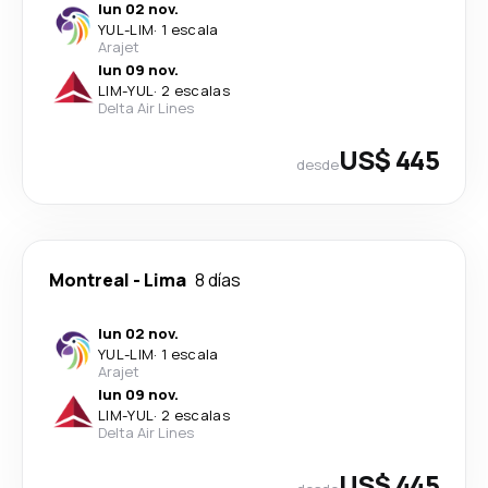
lun 02 nov.
YUL
-
LIM
·
1 escala
Arajet
lun 09 nov.
LIM
-
YUL
·
2 escalas
Delta Air Lines
US$ 445
desde
Montreal
-
Lima
8 días
lun 02 nov.
YUL
-
LIM
·
1 escala
Arajet
lun 09 nov.
LIM
-
YUL
·
2 escalas
Delta Air Lines
US$ 445