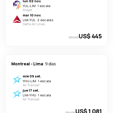
lun 02 nov.
YUL
-
LIM
·
1 escala
Arajet
mar 10 nov.
LIM
-
YUL
·
2 escalas
Delta Air Lines
US$ 445
desde
Montreal
-
Lima
9 días
mié 09 set.
YHU
-
LIM
·
1 escala
Air Transat
jue 17 set.
LIM
-
YHU
·
1 escala
Air Transat
US$ 1 081
desde