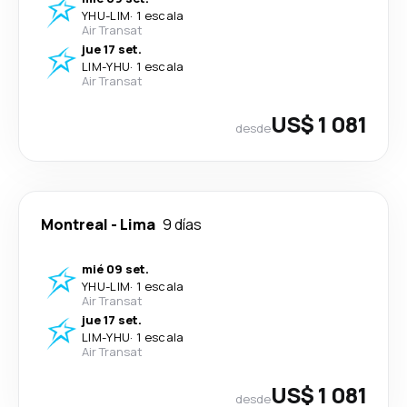
YHU
-
LIM
·
1 escala
Air Transat
jue 17 set.
LIM
-
YHU
·
1 escala
Air Transat
US$ 1 081
desde
Montreal
-
Lima
9 días
mié 09 set.
YHU
-
LIM
·
1 escala
Air Transat
jue 17 set.
LIM
-
YHU
·
1 escala
Air Transat
US$ 1 081
desde