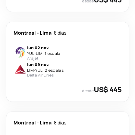
desde
Montreal
-
Lima
8 días
lun 02 nov.
YUL
-
LIM
·
1 escala
Arajet
lun 09 nov.
LIM
-
YUL
·
2 escalas
Delta Air Lines
US$ 445
desde
Montreal
-
Lima
8 días