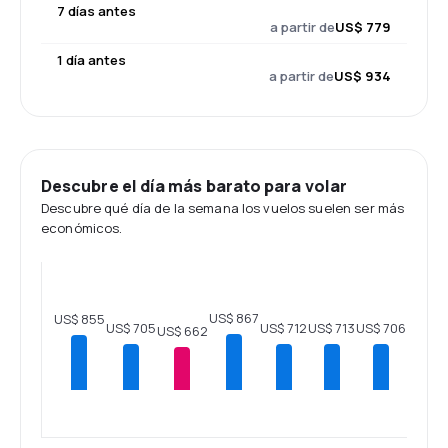
7 días antes
a partir de
US$ 779
1 día antes
a partir de
US$ 934
Descubre el día más barato para volar
Descubre qué día de la semana los vuelos suelen ser más
económicos.
US$ 867
US$ 855
US$ 713
US$ 712
US$ 706
US$ 705
US$ 662