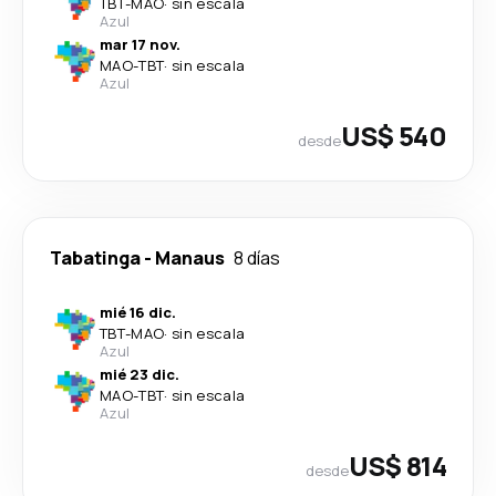
TBT
-
MAO
·
sin escala
Azul
mar 17 nov.
MAO
-
TBT
·
sin escala
Azul
US$ 540
desde
Tabatinga
-
Manaus
8 días
mié 16 dic.
TBT
-
MAO
·
sin escala
Azul
mié 23 dic.
MAO
-
TBT
·
sin escala
Azul
US$ 814
desde