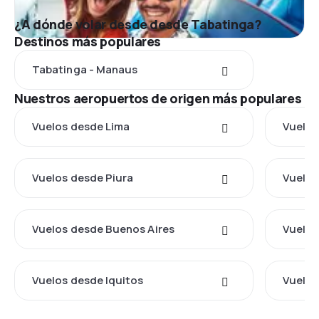
¿A dónde volar desde desde Tabatinga?
Destinos más populares
Tabatinga - Manaus
Nuestros aeropuertos de origen más populares
Vuelos desde Lima
Vuelos
Vuelos desde Piura
Vuelos
Vuelos desde Buenos Aires
Vuelos
Vuelos desde Iquitos
Vuelos