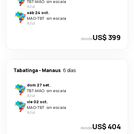
TBT
-
MAO
·
sin escala
Azul
sáb 24 oct.
MAO
-
TBT
·
sin escala
Azul
US$ 399
desde
Tabatinga
-
Manaus
6 días
dom 27 set.
TBT
-
MAO
·
sin escala
Azul
vie 02 oct.
MAO
-
TBT
·
sin escala
Azul
US$ 404
desde