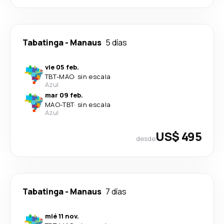
Tabatinga
-
Manaus
5 días
vie 05 feb.
TBT
-
MAO
·
sin escala
Azul
mar 09 feb.
MAO
-
TBT
·
sin escala
Azul
US$ 495
desde
Tabatinga
-
Manaus
7 días
mié 11 nov.