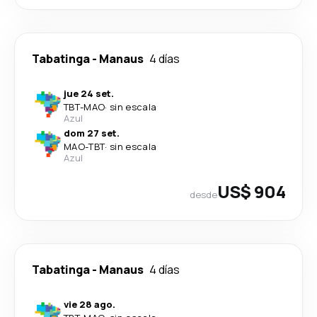
Tabatinga
-
Manaus
4 días
jue 24 set.
TBT
-
MAO
·
sin escala
Azul
dom 27 set.
MAO
-
TBT
·
sin escala
Azul
US$ 904
desde
Tabatinga
-
Manaus
4 días
vie 28 ago.