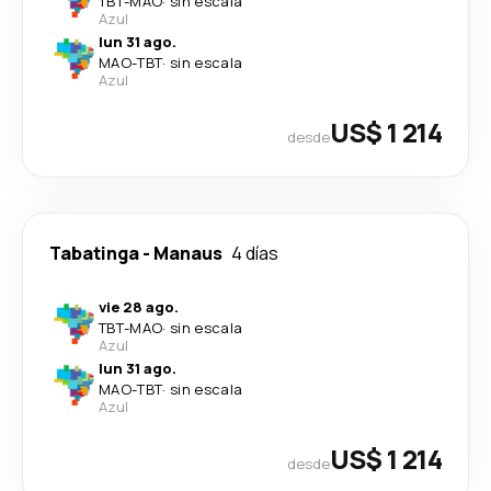
TBT
-
MAO
·
sin escala
Azul
lun 31 ago.
MAO
-
TBT
·
sin escala
Azul
US$ 1 214
desde
Tabatinga
-
Manaus
4 días
vie 28 ago.
TBT
-
MAO
·
sin escala
Azul
lun 31 ago.
MAO
-
TBT
·
sin escala
Azul
US$ 1 214
desde