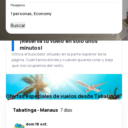
Pasajeros
Buscar
¡Reserva tu vuelo en solo unos
minutos!
Utiliza el buscador situado en la parte superior de la
página. Cuéntanos dónde y cuándo quieres volar y deja
que nos ocupemos del resto.
Ofertas especiales de vuelos desde Tabatinga
Tabatinga
-
Manaus
7 días
dom 18 oct.