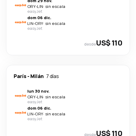
dom 29 nov.
ORY
-
LIN
·
sin escala
easyJet
dom 06 dic.
LIN
-
ORY
·
sin escala
easyJet
US$ 110
desde
París
-
Milán
7 días
lun 30 nov.
ORY
-
LIN
·
sin escala
easyJet
dom 06 dic.
LIN
-
ORY
·
sin escala
easyJet
US$ 110
desde