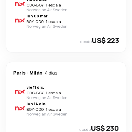
CDG
-
BGY
·
1 escala
Norwegian Air Sweden
lun 08 mar.
BGY
-
CDG
·
1 escala
Norwegian Air Sweden
US$ 223
desde
París
-
Milán
4 días
vie 11 dic.
CDG
-
BGY
·
1 escala
Norwegian Air Sweden
lun 14 dic.
BGY
-
CDG
·
1 escala
Norwegian Air Sweden
US$ 230
desde