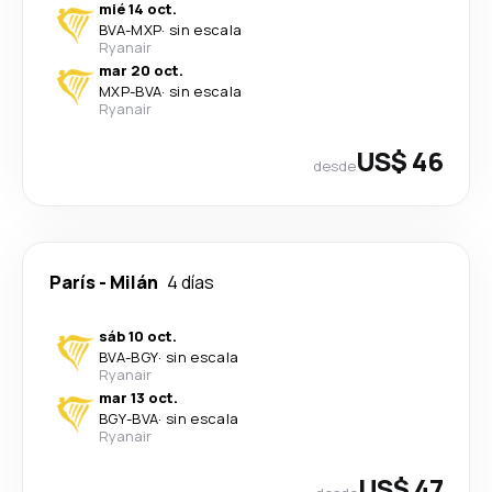
mié 14 oct.
BVA
-
MXP
·
sin escala
Ryanair
mar 20 oct.
MXP
-
BVA
·
sin escala
Ryanair
US$ 46
desde
París
-
Milán
4 días
sáb 10 oct.
BVA
-
BGY
·
sin escala
Ryanair
mar 13 oct.
BGY
-
BVA
·
sin escala
Ryanair
US$ 47