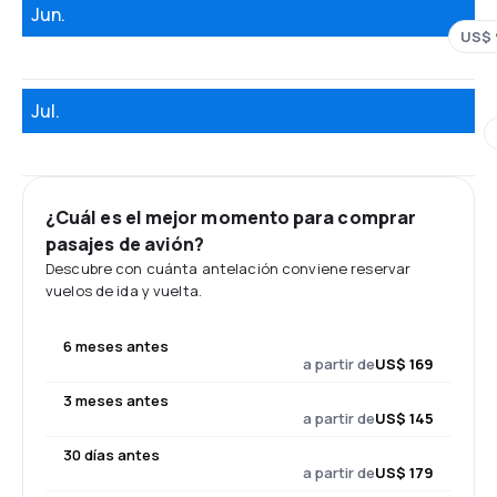
Jun.
US$ 
Jul.
¿Cuál es el mejor momento para comprar
pasajes de avión?
Descubre con cuánta antelación conviene reservar
vuelos de ida y vuelta.
6 meses antes
a partir de
US$ 169
3 meses antes
a partir de
US$ 145
30 días antes
a partir de
US$ 179