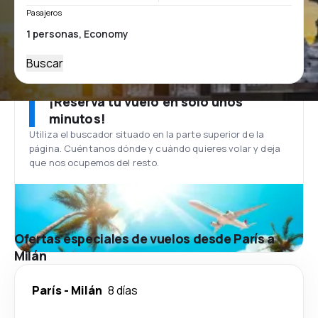
Pasajeros
Buscar
¡Reserva tu vuelo en solo unos
minutos!
Utiliza el buscador situado en la parte superior de la
página. Cuéntanos dónde y cuándo quieres volar y deja
que nos ocupemos del resto.
Ofertas especiales de vuelos desde París a
Milán
París
-
Milán
8 días