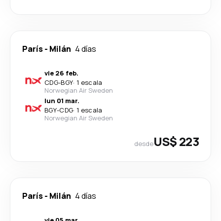
París
-
Milán
4 días
vie 26 feb.
CDG
-
BGY
·
1 escala
Norwegian Air Sweden
lun 01 mar.
BGY
-
CDG
·
1 escala
Norwegian Air Sweden
US$ 223
desde
París
-
Milán
4 días
vie 05 mar.