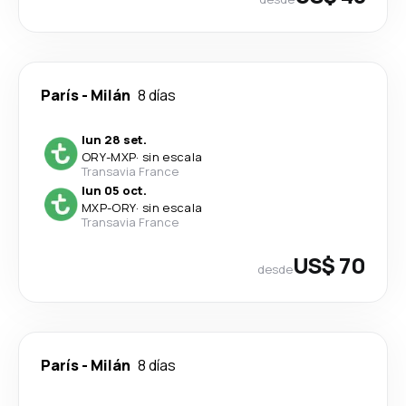
París
-
Milán
8 días
lun 28 set.
ORY
-
MXP
·
sin escala
Transavia France
lun 05 oct.
MXP
-
ORY
·
sin escala
Transavia France
US$ 70
desde
París
-
Milán
8 días