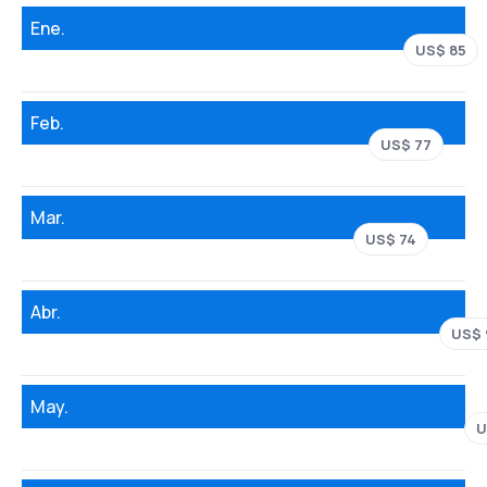
Ene.
US$ 85
Feb.
US$ 77
Mar.
US$ 74
Abr.
US$ 
May.
U