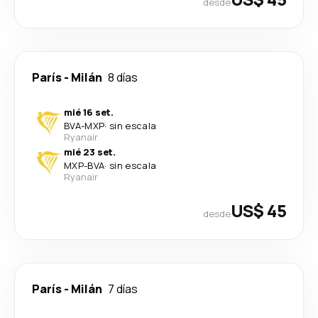
desde
París
-
Milán
8 días
mié 16 set.
BVA
-
MXP
·
sin escala
Ryanair
mié 23 set.
MXP
-
BVA
·
sin escala
Ryanair
US$ 45
desde
París
-
Milán
7 días