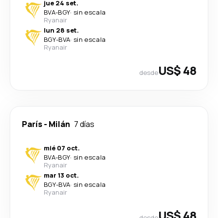
jue 24 set.
BVA
-
BGY
·
sin escala
Ryanair
lun 28 set.
BGY
-
BVA
·
sin escala
Ryanair
US$ 48
desde
París
-
Milán
7 días
mié 07 oct.
BVA
-
BGY
·
sin escala
Ryanair
mar 13 oct.
BGY
-
BVA
·
sin escala
Ryanair
US$ 48
desde