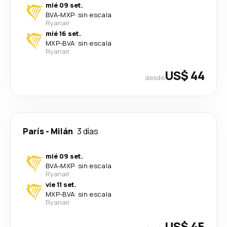
mié 09 set.
BVA
-
MXP
·
sin escala
Ryanair
mié 16 set.
MXP
-
BVA
·
sin escala
Ryanair
US$ 44
desde
París
-
Milán
3 días
mié 09 set.
BVA
-
MXP
·
sin escala
Ryanair
vie 11 set.
MXP
-
BVA
·
sin escala
Ryanair
US$ 45