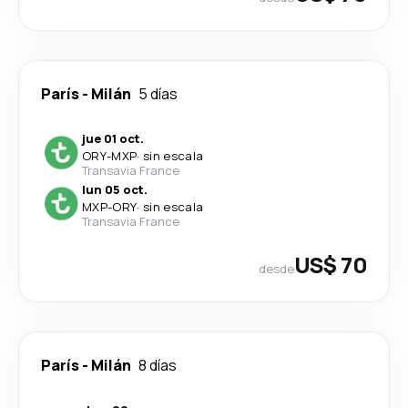
París
-
Milán
5 días
jue 01 oct.
ORY
-
MXP
·
sin escala
Transavia France
lun 05 oct.
MXP
-
ORY
·
sin escala
Transavia France
US$ 70
desde
París
-
Milán
8 días