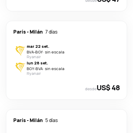
desde
París
-
Milán
7 días
mar 22 set.
BVA
-
BGY
·
sin escala
Ryanair
lun 28 set.
BGY
-
BVA
·
sin escala
Ryanair
US$ 48
desde
París
-
Milán
5 días