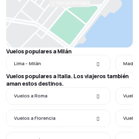
Ver en el mapa
Vuelos populares a Milán
Lima - Milán
Madrid
Vuelos populares a Italia. Los viajeros también
aman estos destinos.
Vuelos a Roma
Vuelos
Vuelos a Florencia
Vuelos