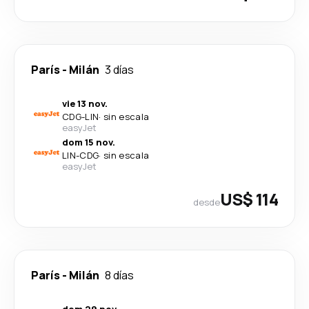
París
-
Milán
3 días
vie 13 nov.
CDG
-
LIN
·
sin escala
easyJet
dom 15 nov.
LIN
-
CDG
·
sin escala
easyJet
US$ 114
desde
París
-
Milán
8 días