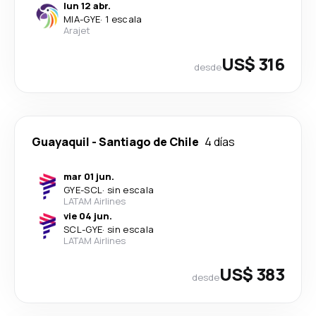
lun 12 abr.
MIA
-
GYE
·
1 escala
Arajet
US$ 316
desde
Guayaquil
-
Santiago de Chile
4 días
mar 01 jun.
GYE
-
SCL
·
sin escala
LATAM Airlines
vie 04 jun.
SCL
-
GYE
·
sin escala
LATAM Airlines
US$ 383
desde