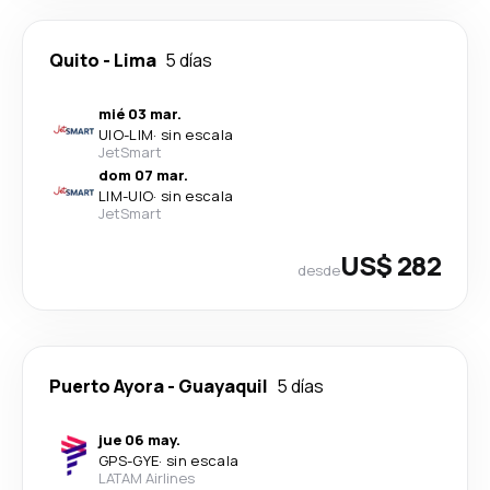
Quito
-
Lima
5 días
mié 03 mar.
UIO
-
LIM
·
sin escala
JetSmart
dom 07 mar.
LIM
-
UIO
·
sin escala
JetSmart
US$ 282
desde
Puerto Ayora
-
Guayaquil
5 días
jue 06 may.
GPS
-
GYE
·
sin escala
LATAM Airlines