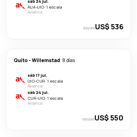
sáb 24 jul.
AUA
-
UIO
·
1 escala
Avianca
US$ 536
desde
Quito
-
Willemstad
8 días
sáb 17 jul.
UIO
-
CUR
·
1 escala
Avianca
sáb 24 jul.
CUR
-
UIO
·
1 escala
Avianca
US$ 550
desde