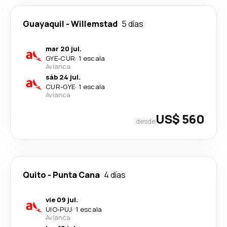
Guayaquil
-
Willemstad
5 días
mar 20 jul.
GYE
-
CUR
·
1 escala
Avianca
sáb 24 jul.
CUR
-
GYE
·
1 escala
Avianca
US$ 560
desde
Quito
-
Punta Cana
4 días
vie 09 jul.
UIO
-
PUJ
·
1 escala
Avianca