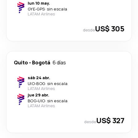
lun 10 may.
GYE
-
GPS
·
sin escala
LATAM Airlines
US$ 305
desde
Quito
-
Bogotá
6 días
sáb 24 abr.
UIO
-
BOG
·
sin escala
LATAM Airlines
jue 29 abr.
BOG
-
UIO
·
sin escala
LATAM Airlines
US$ 327
desde