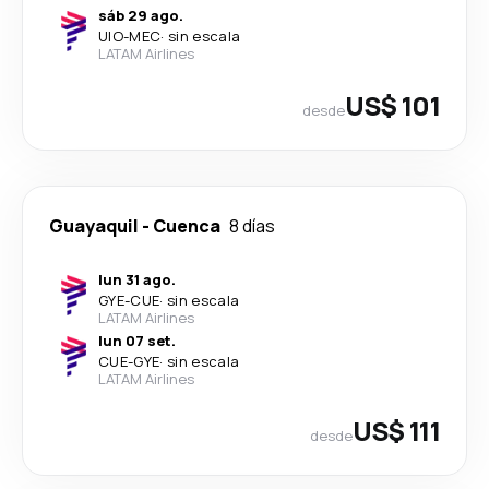
sáb 29 ago.
UIO
-
MEC
·
sin escala
LATAM Airlines
US$ 101
desde
Guayaquil
-
Cuenca
8 días
lun 31 ago.
GYE
-
CUE
·
sin escala
LATAM Airlines
lun 07 set.
CUE
-
GYE
·
sin escala
LATAM Airlines
US$ 111
desde