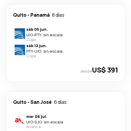
Quito
-
Panamá
8 días
sáb 05 jun.
UIO
-
PTY
·
sin escala
Copa
sáb 12 jun.
PTY
-
UIO
·
sin escala
Copa
US$ 391
desde
Quito
-
San José
6 días
mar 06 jul.
UIO
-
SJO
·
sin escala
Avianca