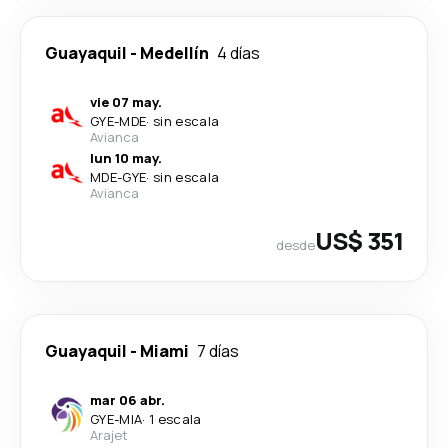
Guayaquil
-
Medellín
4 días
vie 07 may.
GYE
-
MDE
·
sin escala
Avianca
lun 10 may.
MDE
-
GYE
·
sin escala
Avianca
US$ 351
desde
Guayaquil
-
Miami
7 días
mar 06 abr.
GYE
-
MIA
·
1 escala
Arajet