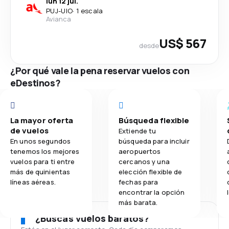
lun 12 jul.
PUJ
-
UIO
·
1 escala
Avianca
US$ 567
desde
¿Por qué vale la pena reservar vuelos con
eDestinos?
La mayor oferta
Búsqueda flexible
de vuelos
Extiende tu
En unos segundos
búsqueda para incluir
tenemos los mejores
aeropuertos
vuelos para ti entre
cercanos y una
más de quinientas
elección flexible de
líneas aéreas.
fechas para
encontrar la opción
más barata.
¿Buscas vuelos baratos?