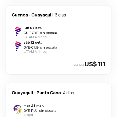
Cuenca
-
Guayaquil
6 días
lun 07 set.
CUE
-
GYE
·
sin escala
LATAM Airlines
sáb 12 set.
GYE
-
CUE
·
sin escala
LATAM Airlines
US$ 111
desde
Guayaquil
-
Punta Cana
4 días
mar 23 mar.
GYE
-
PUJ
·
sin escala
Arajet