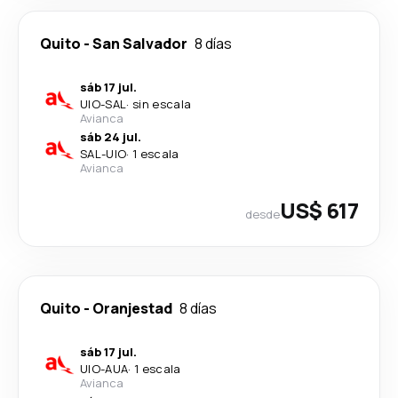
Quito
-
San Salvador
8 días
sáb 17 jul.
UIO
-
SAL
·
sin escala
Avianca
sáb 24 jul.
SAL
-
UIO
·
1 escala
Avianca
US$ 617
desde
Quito
-
Oranjestad
8 días
sáb 17 jul.
UIO
-
AUA
·
1 escala
Avianca