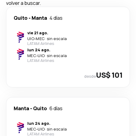
volver a buscar.
Quito
-
Manta
4 días
vie 21 ago.
UIO
-
MEC
·
sin escala
LATAM Airlines
lun 24 ago.
MEC
-
UIO
·
sin escala
LATAM Airlines
US$ 101
desde
Manta
-
Quito
6 días
lun 24 ago.
MEC
-
UIO
·
sin escala
LATAM Airlines