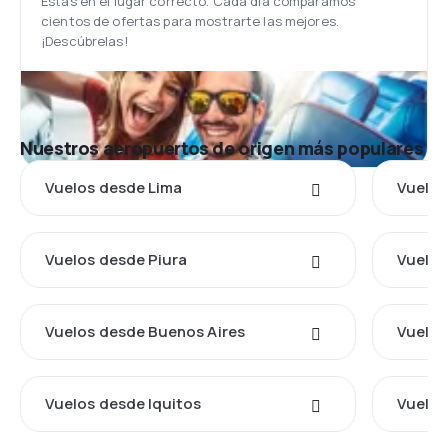
Estás en el lugar correcto. Cada día comparamos
cientos de ofertas para mostrarte las mejores.
¡Descúbrelas!
Nuestros aeropuertos de origen más populares
Vuelos desde Lima
Vuelos
Vuelos desde Piura
Vuelos
Vuelos desde Buenos Aires
Vuelos
Vuelos desde Iquitos
Vuelos