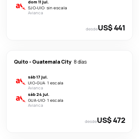
dom 11 jul.
SJO
-
UIO
·
sin escala
Avianca
US$ 441
desde
Quito
-
Guatemala City
8 días
sáb 17 jul.
UIO
-
GUA
·
1 escala
Avianca
sáb 24 jul.
GUA
-
UIO
·
1 escala
Avianca
US$ 472
desde