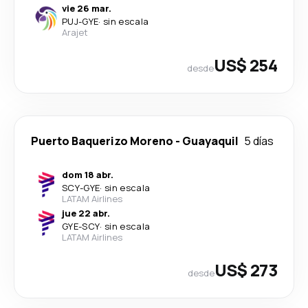
vie 26 mar.
PUJ
-
GYE
·
sin escala
Arajet
US$ 254
desde
Puerto Baquerizo Moreno
-
Guayaquil
5 días
dom 18 abr.
SCY
-
GYE
·
sin escala
LATAM Airlines
jue 22 abr.
GYE
-
SCY
·
sin escala
LATAM Airlines
US$ 273
desde