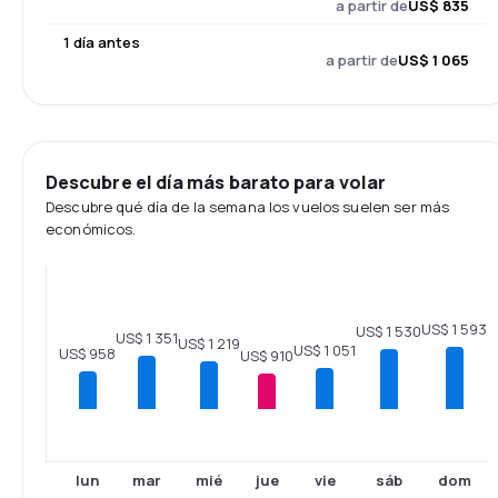
a partir de
US$ 835
1 día antes
a partir de
US$ 1 065
Descubre el día más barato para volar
Descubre qué día de la semana los vuelos suelen ser más
económicos.
US$ 1 593
US$ 1 530
US$ 1 351
US$ 1 219
US$ 1 051
US$ 958
US$ 910
lun
mar
mié
jue
vie
sáb
dom