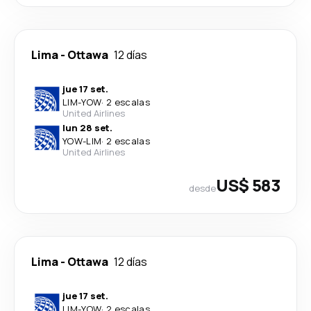
Lima
-
Ottawa
12 días
jue 17 set.
LIM
-
YOW
·
2 escalas
United Airlines
lun 28 set.
YOW
-
LIM
·
2 escalas
United Airlines
US$ 583
desde
Lima
-
Ottawa
12 días
jue 17 set.
LIM
-
YOW
·
2 escalas