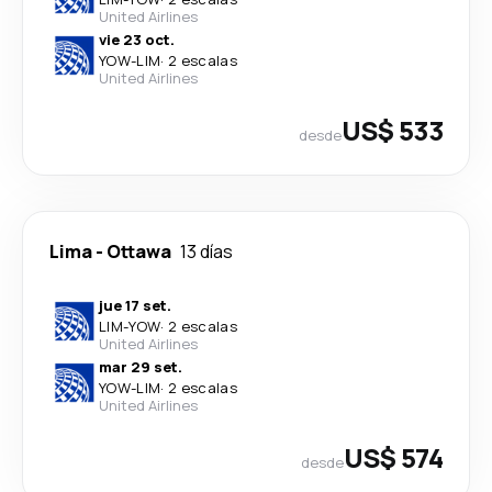
United Airlines
vie 23 oct.
YOW
-
LIM
·
2 escalas
United Airlines
US$ 533
desde
Lima
-
Ottawa
13 días
jue 17 set.
LIM
-
YOW
·
2 escalas
United Airlines
mar 29 set.
YOW
-
LIM
·
2 escalas
United Airlines
US$ 574
desde