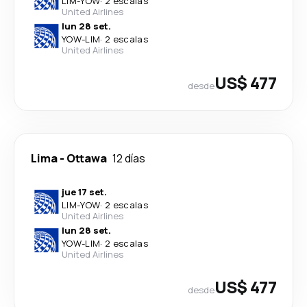
LIM
-
YOW
·
2 escalas
United Airlines
lun 28 set.
YOW
-
LIM
·
2 escalas
United Airlines
US$ 477
desde
Lima
-
Ottawa
12 días
jue 17 set.
LIM
-
YOW
·
2 escalas
United Airlines
lun 28 set.
YOW
-
LIM
·
2 escalas
United Airlines
US$ 477
desde