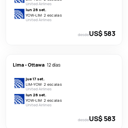
United Airlines
lun 28 set.
YOW
-
LIM
·
2 escalas
United Airlines
US$ 583
desde
Lima
-
Ottawa
12 días
jue 17 set.
LIM
-
YOW
·
2 escalas
United Airlines
lun 28 set.
YOW
-
LIM
·
2 escalas
United Airlines
US$ 583
desde