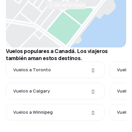
Ver en el mapa
Vuelos populares a Canadá. Los viajeros
también aman estos destinos.
Vuelos a Toronto
Vuelos
Vuelos a Calgary
Vuelos
Vuelos a Winnipeg
Vuelos