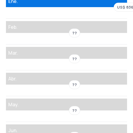
Ene.
US$ 83
Feb.
??
Mar.
??
Abr.
??
May.
??
Jun.