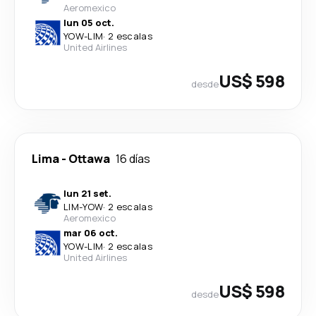
Aeromexico
lun 05 oct.
YOW
-
LIM
·
2 escalas
United Airlines
US$ 598
desde
Lima
-
Ottawa
16 días
lun 21 set.
LIM
-
YOW
·
2 escalas
Aeromexico
mar 06 oct.
YOW
-
LIM
·
2 escalas
United Airlines
US$ 598
desde