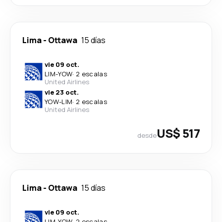
Lima
-
Ottawa
15 días
vie 09 oct.
LIM
-
YOW
·
2 escalas
United Airlines
vie 23 oct.
YOW
-
LIM
·
2 escalas
United Airlines
US$ 517
desde
Lima
-
Ottawa
15 días
vie 09 oct.
LIM
-
YOW
·
2 escalas