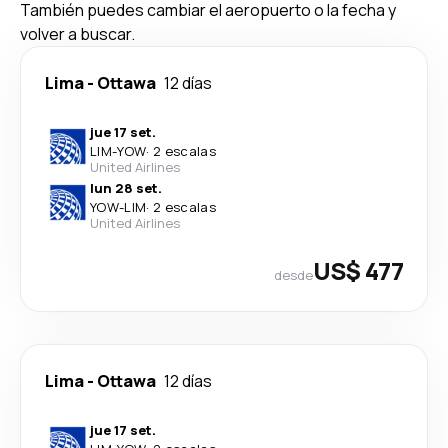
También puedes cambiar el aeropuerto o la fecha y
volver a buscar.
Lima
-
Ottawa
12 días
jue 17 set.
LIM
-
YOW
·
2 escalas
United Airlines
lun 28 set.
YOW
-
LIM
·
2 escalas
United Airlines
US$ 477
desde
Lima
-
Ottawa
12 días
jue 17 set.