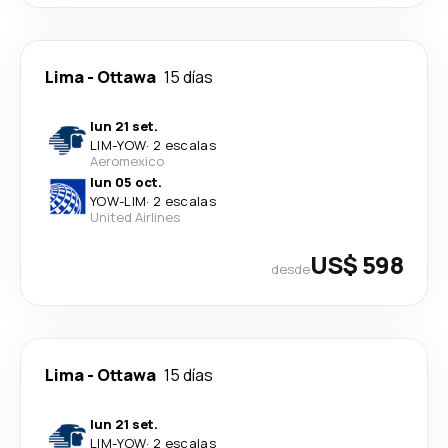
Lima
-
Ottawa
15 días
lun 21 set.
LIM
-
YOW
·
2 escalas
Aeromexico
lun 05 oct.
YOW
-
LIM
·
2 escalas
United Airlines
US$ 598
desde
Lima
-
Ottawa
15 días
lun 21 set.
LIM
-
YOW
·
2 escalas