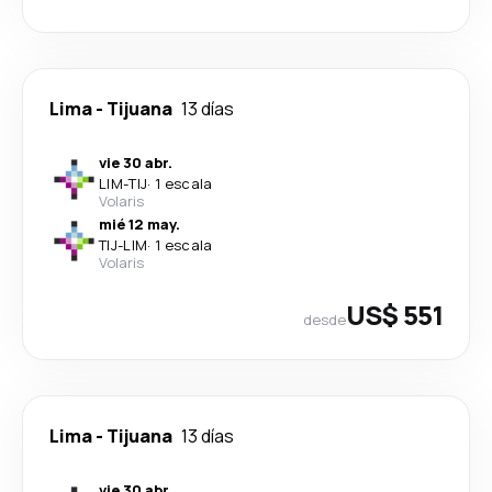
Lima
-
Tijuana
13 días
vie 30 abr.
LIM
-
TIJ
·
1 escala
Volaris
mié 12 may.
TIJ
-
LIM
·
1 escala
Volaris
US$ 551
desde
Lima
-
Tijuana
13 días
vie 30 abr.