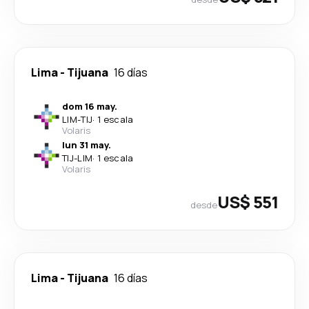
Lima
-
Tijuana
16 días
dom 16 may.
LIM
-
TIJ
·
1 escala
Volaris
lun 31 may.
TIJ
-
LIM
·
1 escala
Volaris
US$ 551
desde
Lima
-
Tijuana
16 días