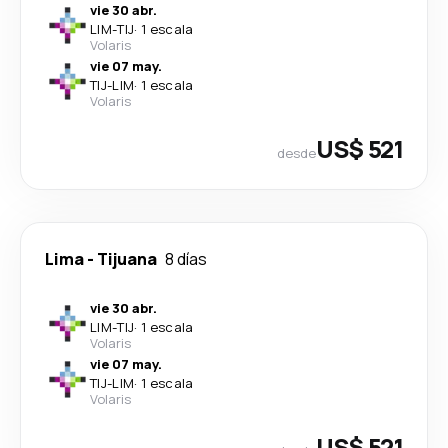
vie 30 abr.
LIM
-
TIJ
·
1 escala
Volaris
vie 07 may.
TIJ
-
LIM
·
1 escala
Volaris
US$ 521
desde
Lima
-
Tijuana
8 días
vie 30 abr.
LIM
-
TIJ
·
1 escala
Volaris
vie 07 may.
TIJ
-
LIM
·
1 escala
Volaris
US$ 521