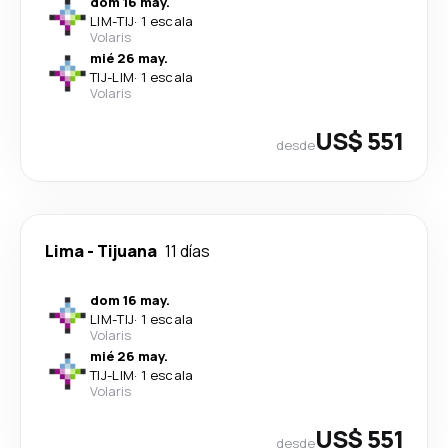
dom 16 may.
LIM
-
TIJ
·
1 escala
Volaris
mié 26 may.
TIJ
-
LIM
·
1 escala
Volaris
US$ 551
desde
Lima
-
Tijuana
11 días
dom 16 may.
LIM
-
TIJ
·
1 escala
Volaris
mié 26 may.
TIJ
-
LIM
·
1 escala
Volaris
US$ 551
desde