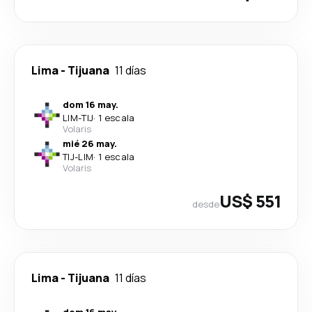
Lima
-
Tijuana
11 días
dom 16 may.
LIM
-
TIJ
·
1 escala
Volaris
mié 26 may.
TIJ
-
LIM
·
1 escala
Volaris
US$ 551
desde
Lima
-
Tijuana
11 días