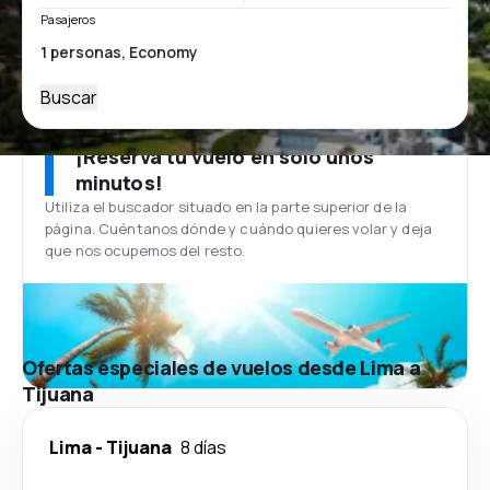
Pasajeros
Buscar
¡Reserva tu vuelo en solo unos
minutos!
Utiliza el buscador situado en la parte superior de la
página. Cuéntanos dónde y cuándo quieres volar y deja
que nos ocupemos del resto.
Ofertas especiales de vuelos desde Lima a
Tijuana
Lima
-
Tijuana
8 días