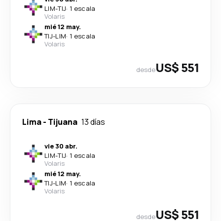
LIM
-
TIJ
·
1 escala
Volaris
mié 12 may.
TIJ
-
LIM
·
1 escala
Volaris
US$ 551
desde
Lima
-
Tijuana
13 días
vie 30 abr.
LIM
-
TIJ
·
1 escala
Volaris
mié 12 may.
TIJ
-
LIM
·
1 escala
Volaris
US$ 551
desde