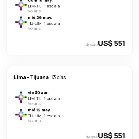
dom 16 may.
LIM
-
TIJ
·
1 escala
Volaris
mié 26 may.
TIJ
-
LIM
·
1 escala
Volaris
US$ 551
desde
Lima
-
Tijuana
13 días
vie 30 abr.
LIM
-
TIJ
·
1 escala
Volaris
mié 12 may.
TIJ
-
LIM
·
1 escala
Volaris
US$ 551
desde