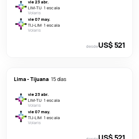
vie 23 abr.
LIM
-
TIJ
·
1 escala
Volaris
vie 07 may.
TIJ
-
LIM
·
1 escala
Volaris
US$ 521
desde
Lima
-
Tijuana
15 días
vie 23 abr.
LIM
-
TIJ
·
1 escala
Volaris
vie 07 may.
TIJ
-
LIM
·
1 escala
Volaris
US$ 521
desde