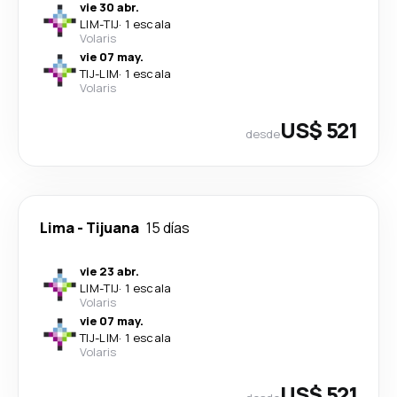
vie 30 abr.
LIM
-
TIJ
·
1 escala
Volaris
vie 07 may.
TIJ
-
LIM
·
1 escala
Volaris
US$ 521
desde
Lima
-
Tijuana
15 días
vie 23 abr.
LIM
-
TIJ
·
1 escala
Volaris
vie 07 may.
TIJ
-
LIM
·
1 escala
Volaris
US$ 521