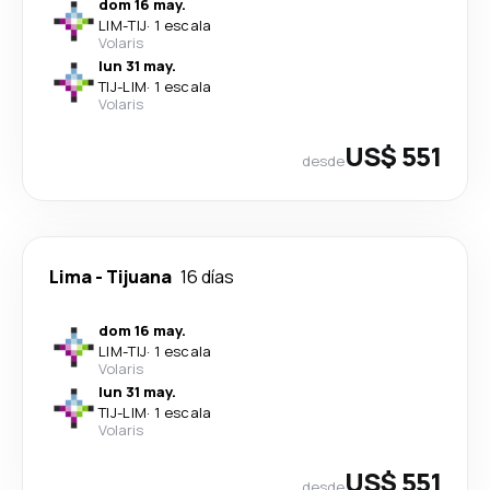
dom 16 may.
LIM
-
TIJ
·
1 escala
Volaris
lun 31 may.
TIJ
-
LIM
·
1 escala
Volaris
US$ 551
desde
Lima
-
Tijuana
16 días
dom 16 may.
LIM
-
TIJ
·
1 escala
Volaris
lun 31 may.
TIJ
-
LIM
·
1 escala
Volaris
US$ 551
desde