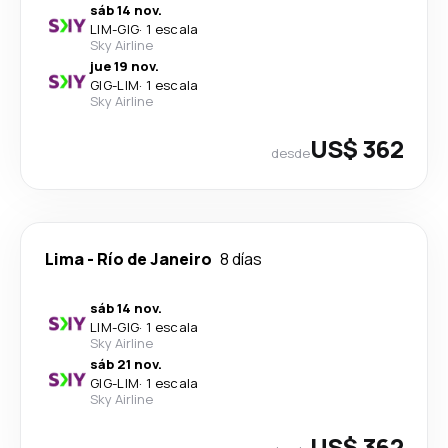
sáb 14 nov.
LIM
-
GIG
·
1 escala
Sky Airline
jue 19 nov.
GIG
-
LIM
·
1 escala
Sky Airline
US$ 362
desde
Lima
-
Río de Janeiro
8 días
sáb 14 nov.
LIM
-
GIG
·
1 escala
Sky Airline
sáb 21 nov.
GIG
-
LIM
·
1 escala
Sky Airline
US$ 362