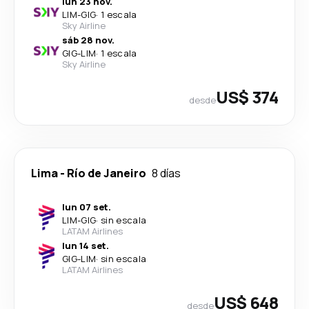
lun 23 nov.
LIM
-
GIG
·
1 escala
Sky Airline
sáb 28 nov.
GIG
-
LIM
·
1 escala
Sky Airline
US$ 374
desde
Lima
-
Río de Janeiro
8 días
lun 07 set.
LIM
-
GIG
·
sin escala
LATAM Airlines
lun 14 set.
GIG
-
LIM
·
sin escala
LATAM Airlines
US$ 648
desde