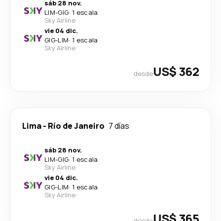
sáb 28 nov.
LIM
-
GIG
·
1 escala
Sky Airline
vie 04 dic.
GIG
-
LIM
·
1 escala
Sky Airline
US$ 362
desde
Lima
-
Río de Janeiro
7 días
sáb 28 nov.
LIM
-
GIG
·
1 escala
Sky Airline
vie 04 dic.
GIG
-
LIM
·
1 escala
Sky Airline
US$ 365
desde