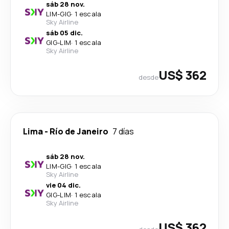
sáb 28 nov.
LIM
-
GIG
·
1 escala
Sky Airline
sáb 05 dic.
GIG
-
LIM
·
1 escala
Sky Airline
US$ 362
desde
Lima
-
Río de Janeiro
7 días
sáb 28 nov.
LIM
-
GIG
·
1 escala
Sky Airline
vie 04 dic.
GIG
-
LIM
·
1 escala
Sky Airline
US$ 362