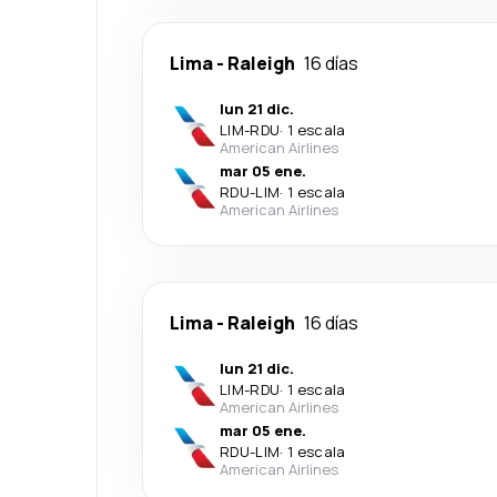
Lima
-
Raleigh
16 días
lun 21 dic.
LIM
-
RDU
·
1 escala
American Airlines
mar 05 ene.
RDU
-
LIM
·
1 escala
American Airlines
Lima
-
Raleigh
16 días
lun 21 dic.
LIM
-
RDU
·
1 escala
American Airlines
mar 05 ene.
RDU
-
LIM
·
1 escala
American Airlines