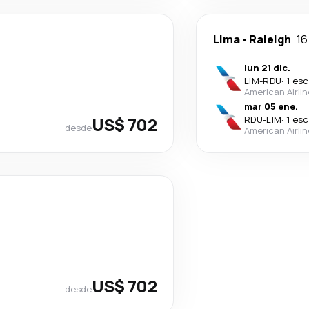
Lima
-
Raleigh
16
lun 21 dic.
LIM
-
RDU
·
1 esc
American Airli
mar 05 ene.
US$ 702
RDU
-
LIM
·
1 esc
desde
American Airli
US$ 702
desde