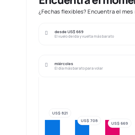
¿Fechas flexibles? Encuentra el mes 
desde US$ 669
El vuelo de ida y vuelta más barato
miércoles
El día más barato para volar
US$ 821
US$ 708
US$ 669