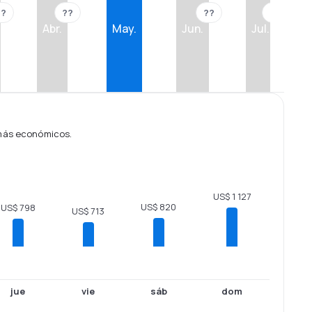
??
??
??
??
Abr.
May.
Jun.
Jul.
 más económicos.
US$ 1 127
US$ 820
US$ 798
US$ 713
jue
vie
sáb
dom