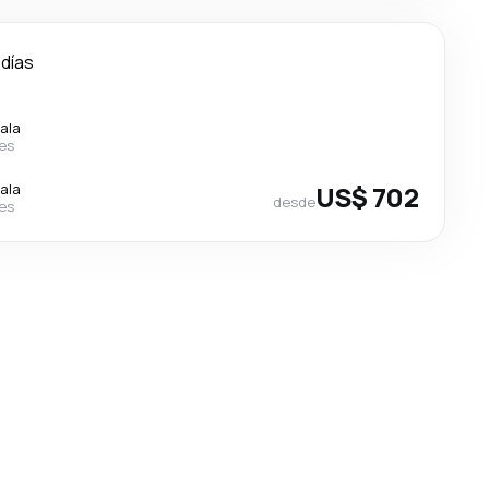
 días
ala
nes
ala
US$ 702
desde
nes