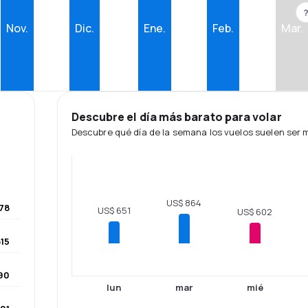
Nov.
Dic.
Ene.
Feb.
Mar.
Descubre el día más barato para volar
Descubre qué día de la semana los vuelos suelen ser
US$ 864
78
US$ 651
US$ 602
15
90
lun
mar
mié