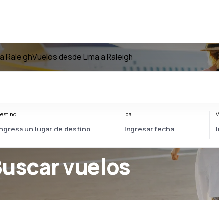
a Raleigh
Vuelos desde Lima a Raleigh
estino
Ida
V
Buscar vuelos