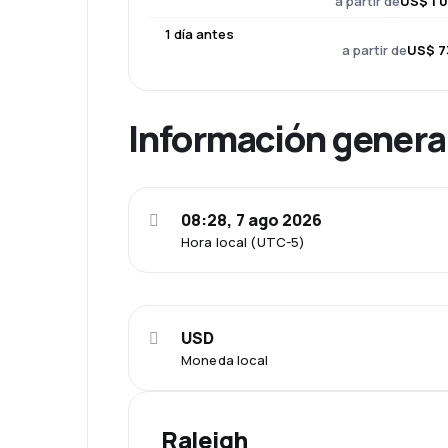
a partir de
US$ 1 0
1 día antes
a partir de
US$ 7
Información genera
08:28, 7 ago 2026
Hora local (UTC-5)
USD
Moneda local
Raleigh