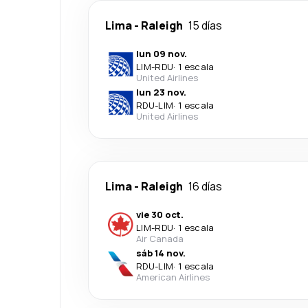
Lima
-
Raleigh
15 días
lun 09 nov.
LIM
-
RDU
·
1 escala
United Airlines
lun 23 nov.
RDU
-
LIM
·
1 escala
United Airlines
Lima
-
Raleigh
16 días
vie 30 oct.
LIM
-
RDU
·
1 escala
Air Canada
sáb 14 nov.
RDU
-
LIM
·
1 escala
American Airlines