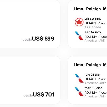
Lima
-
Raleigh
16
vie 30 oct.
LIM
-
RDU
·
1 esc
Air Canada
sáb 14 nov.
US$ 699
RDU
-
LIM
·
1 esc
desde
American Airli
Lima
-
Raleigh
16
lun 21 dic.
LIM
-
RDU
·
1 esc
American Airli
mar 05 ene.
US$ 701
RDU
-
LIM
·
1 esc
desde
American Airli