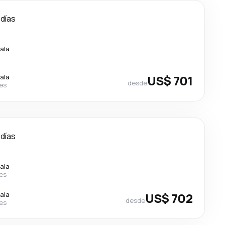
 días
ala
ala
US$ 701
desde
nes
 días
ala
nes
ala
US$ 702
desde
nes