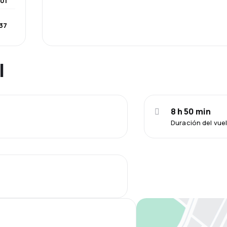
01
37
l
8 h 50 min
Duración del vue