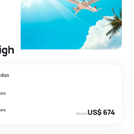
igh
 días
ala
ala
US$ 674
desde