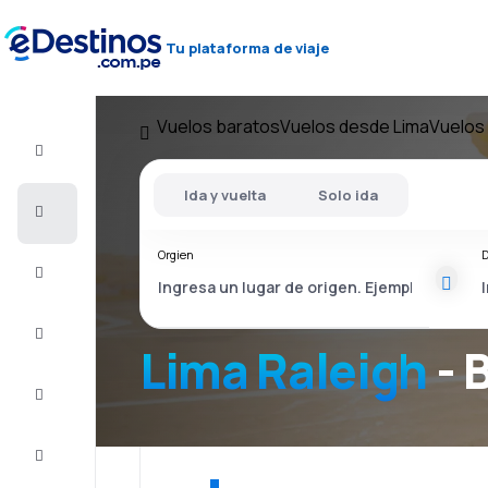
Tu plataforma de viaje
Vuelos baratos
Vuelos desde Lima
Vuelos 
Vuelo+Hotel
Ida y vuelta
Solo ida
Vuelos
baratos
Orgien
D
Viajes
Alojamientos
Lima Raleigh
- 
Ofertas
Completa
el viaje