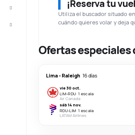
¡Reserva tu vue
Inspiración
y consejos
Utiliza el buscador situado e
cuándo quieres volar y deja 
Atención
al cliente
Ofertas especiales 
Lima
-
Raleigh
16 días
vie 30 oct.
LIM
-
RDU
·
1 escala
Air Canada
sáb 14 nov.
RDU
-
LIM
·
1 escala
LATAM Airlines