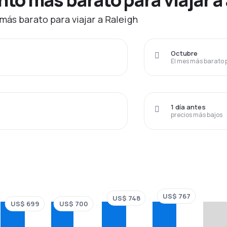
más barato para viajar a Raleigh
Octubre
El mes más barato 
1 día antes
precios más bajos
US$ 767
US$ 748
US$ 700
US$ 699