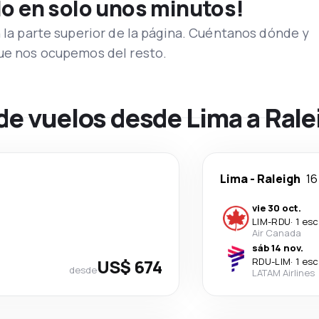
lo en solo unos minutos!
n la parte superior de la página. Cuéntanos dónde y
que nos ocupemos del resto.
de vuelos desde Lima a Rale
Lima
-
Raleigh
16
vie 30 oct.
LIM
-
RDU
·
1 esc
Air Canada
sáb 14 nov.
US$ 674
RDU
-
LIM
·
1 esc
desde
LATAM Airlines