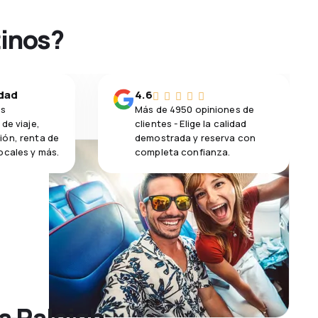
tinos?
idad
4.6
os
Más de 4950 opiniones de
de viaje,
clientes - Elige la calidad
ión, renta de
demostrada y reserva con
ocales y más.
completa confianza.
a Raleigh