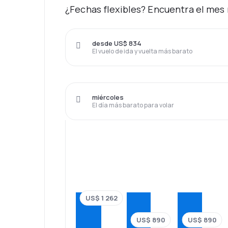
¿Fechas flexibles? Encuentra el mes 
desde US$ 834
El vuelo de ida y vuelta más barato
miércoles
El día más barato para volar
US$ 1 262
US$ 890
US$ 890