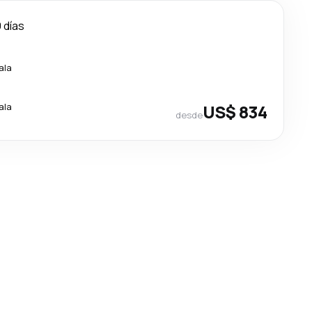
 días
ala
ala
US$ 834
desde