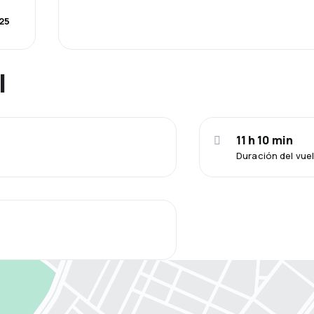
25
l
11 h 10 min
Duración del vue