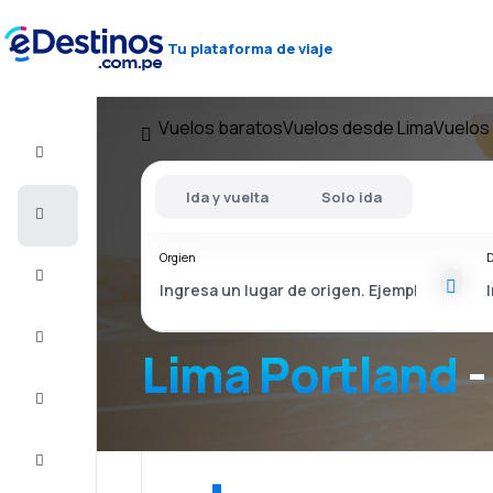
Tu plataforma de viaje
Vuelos baratos
Vuelos desde Lima
Vuelos 
Vuelo+Hotel
Ida y vuelta
Solo ida
Vuelos
baratos
Orgien
D
Viajes
Alojamientos
Lima Portland
-
Ofertas
Completa
el viaje