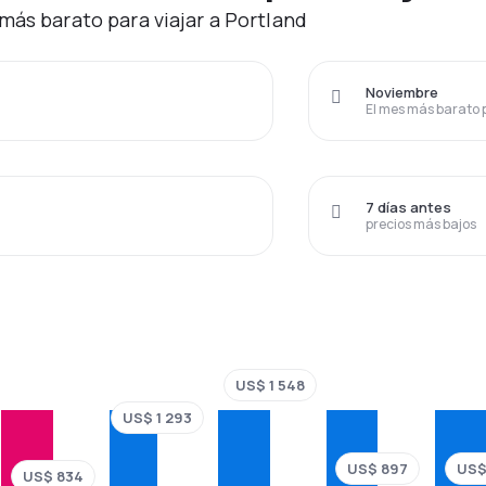
más barato para viajar a Portland
Noviembre
El mes más barato 
7 días antes
precios más bajos
US$ 1 548
US$ 1 293
US$ 897
US$
US$ 834