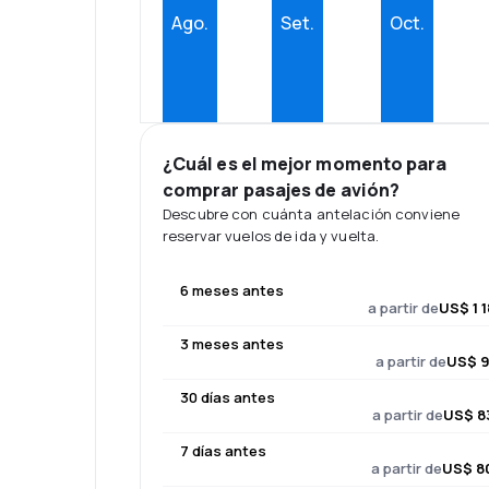
Ago.
Set.
Oct.
¿Cuál es el mejor momento para
comprar pasajes de avión?
Descubre con cuánta antelación conviene
reservar vuelos de ida y vuelta.
6 meses antes
a partir de
US$ 1 
3 meses antes
a partir de
US$ 9
30 días antes
a partir de
US$ 8
7 días antes
a partir de
US$ 8