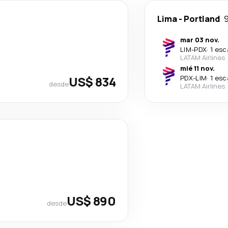
Lima
-
Portland
9
mar 03 nov.
LIM
-
PDX
·
1 esc
LATAM Airlines
mié 11 nov.
US$ 834
PDX
-
LIM
·
1 esc
desde
LATAM Airlines
US$ 890
desde