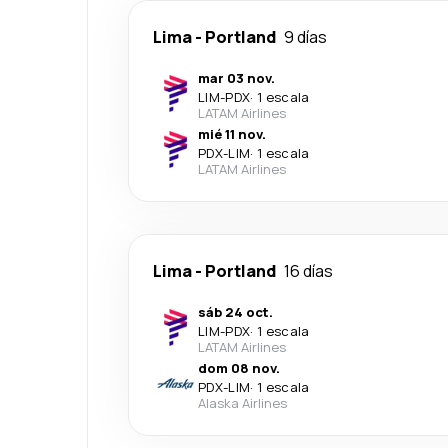
Lima
-
Portland
9 días
mar 03 nov.
LIM
-
PDX
·
1 escala
LATAM Airlines
mié 11 nov.
PDX
-
LIM
·
1 escala
LATAM Airlines
Lima
-
Portland
16 días
sáb 24 oct.
LIM
-
PDX
·
1 escala
LATAM Airlines
dom 08 nov.
PDX
-
LIM
·
1 escala
Alaska Airlines