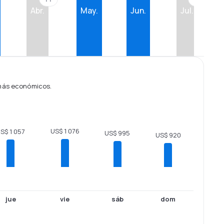
Abr.
May.
Jun.
Jul.
 más económicos.
US$ 1 076
S$ 1 057
US$ 995
US$ 920
jue
vie
sáb
dom