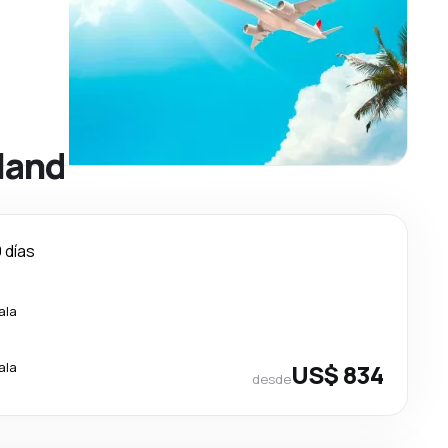
land
 días
ala
ala
US$ 834
desde