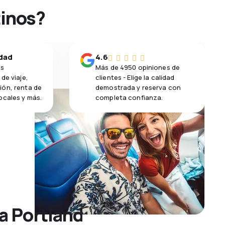
tinos?
idad
4.6
os
Más de 4950 opiniones de
de viaje,
clientes - Elige la calidad
ión, renta de
demostrada y reserva con
ocales y más.
completa confianza.
a Portland