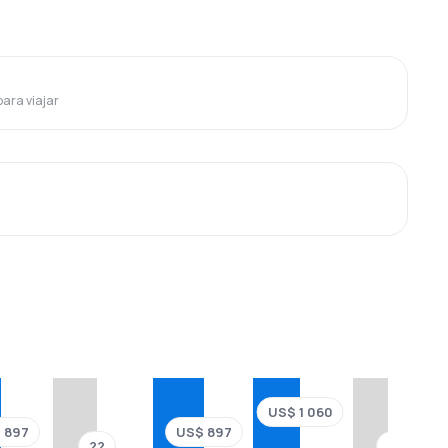
para viajar
US$ 1 060
 897
US$ 897
??
??