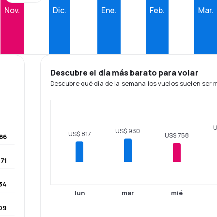
Nov.
Dic.
Ene.
Feb.
Mar.
Descubre el día más barato para volar
Descubre qué día de la semana los vuelos suelen ser
U
US$ 930
US$ 817
US$ 758
186
71
34
lun
mar
mié
09