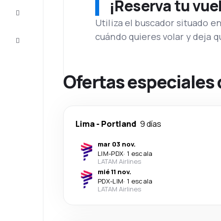
¡Reserva tu vue
Inspiración
y consejos
Utiliza el buscador situado e
cuándo quieres volar y deja 
Atención
al cliente
Ofertas especiales 
Lima
-
Portland
9 días
mar 03 nov.
LIM
-
PDX
·
1 escala
LATAM Airlines
mié 11 nov.
PDX
-
LIM
·
1 escala
LATAM Airlines