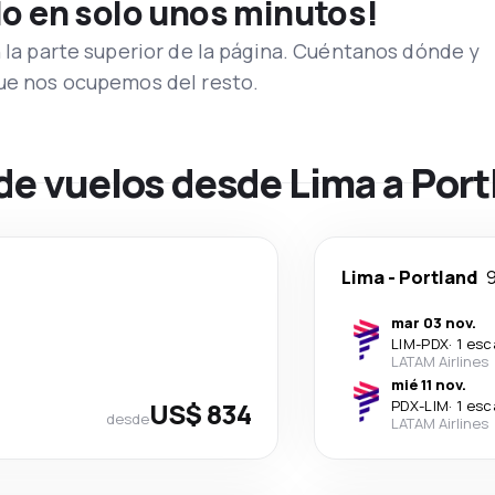
lo en solo unos minutos!
n la parte superior de la página. Cuéntanos dónde y
que nos ocupemos del resto.
de vuelos desde Lima a Port
Lima
-
Portland
9
mar 03 nov.
LIM
-
PDX
·
1 esc
LATAM Airlines
mié 11 nov.
US$ 834
PDX
-
LIM
·
1 esc
desde
LATAM Airlines