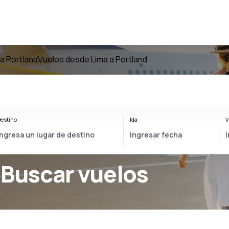
a Portland
Vuelos desde Lima a Portland
estino
Ida
V
 Buscar vuelos