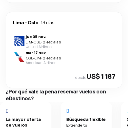
Lima
-
Oslo
13 días
jue 05 nov.
LIM
-
OSL
·
2 escalas
United Airlines
mar 17 nov.
OSL
-
LIM
·
2 escalas
American Airlines
US$ 1 187
desde
¿Por qué vale la pena reservar vuelos con
eDestinos?
La mayor oferta
Búsqueda flexible
de vuelos
Extiende tu