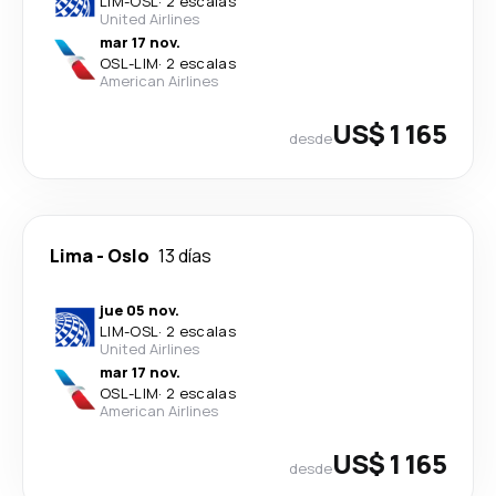
LIM
-
OSL
·
2 escalas
United Airlines
mar 17 nov.
OSL
-
LIM
·
2 escalas
American Airlines
US$ 1 165
desde
Lima
-
Oslo
13 días
jue 05 nov.
LIM
-
OSL
·
2 escalas
United Airlines
mar 17 nov.
OSL
-
LIM
·
2 escalas
American Airlines
US$ 1 165
desde