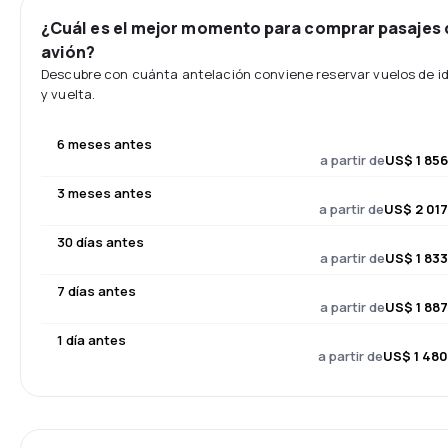
¿Cuál es el mejor momento para comprar pasajes 
avión?
Descubre con cuánta antelación conviene reservar vuelos de i
y vuelta.
6 meses antes
a partir de
US$ 1 856
3 meses antes
a partir de
US$ 2 017
30 días antes
a partir de
US$ 1 833
7 días antes
a partir de
US$ 1 887
1 día antes
a partir de
US$ 1 480