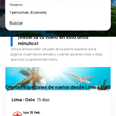
Pasajeros
Buscar
¡Reserva tu vuelo en solo unos
minutos!
Utiliza el buscador situado en la parte superior de la
página. Cuéntanos dónde y cuándo quieres volar y deja
que nos ocupemos del resto.
Ofertas especiales de vuelos desde Lima a Oslo
Lima
-
Oslo
15 días
lun 15 feb.