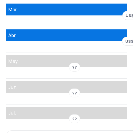
Mar.
US$
Abr.
US$
May.
??
Jun.
??
Jul.
??