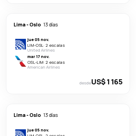
Lima
-
Oslo
13 días
jue 05 nov.
LIM
-
OSL
·
2 escalas
United Airlines
mar 17 nov.
OSL
-
LIM
·
2 escalas
American Airlines
US$ 1 165
desde
Lima
-
Oslo
13 días
jue 05 nov.
LIM
-
OSL
·
2 escalas