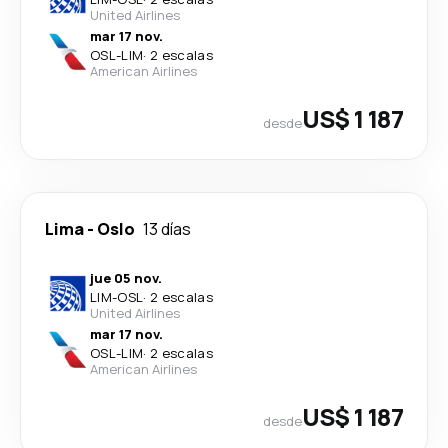
United Airlines
mar 17 nov.
OSL
-
LIM
·
2 escalas
American Airlines
US$ 1 187
desde
Lima
-
Oslo
13 días
jue 05 nov.
LIM
-
OSL
·
2 escalas
United Airlines
mar 17 nov.
OSL
-
LIM
·
2 escalas
American Airlines
US$ 1 187
desde