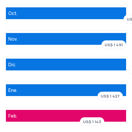
Oct.
US
Nov.
US$ 1 491
Dic.
Ene.
US$ 1 427
Feb.
US$ 1 143