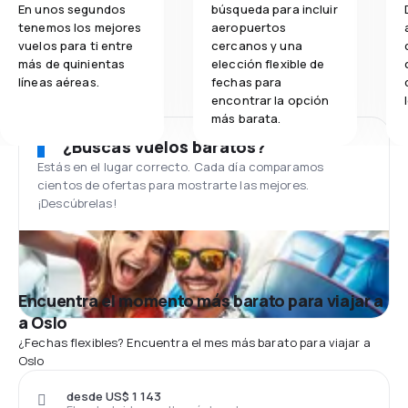
En unos segundos
búsqueda para incluir
tenemos los mejores
aeropuertos
vuelos para ti entre
cercanos y una
más de quinientas
elección flexible de
líneas aéreas.
fechas para
encontrar la opción
más barata.
¿Buscas vuelos baratos?
Estás en el lugar correcto. Cada día comparamos
cientos de ofertas para mostrarte las mejores.
¡Descúbrelas!
Encuentra el momento más barato para viajar a
a Oslo
¿Fechas flexibles? Encuentra el mes más barato para viajar a
Oslo
desde US$ 1 143