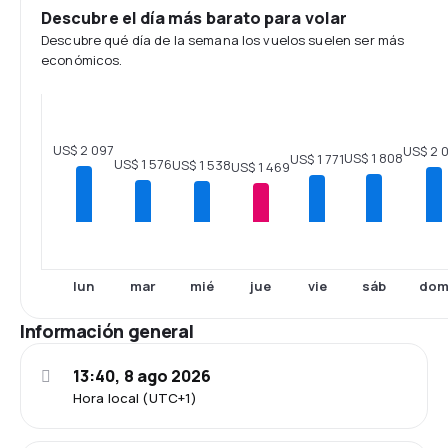
Descubre el día más barato para volar
Descubre qué día de la semana los vuelos suelen ser más
económicos.
US$ 2 097
US$ 2 
US$ 1 808
US$ 1 771
US$ 1 576
US$ 1 538
US$ 1 469
lun
mar
mié
jue
vie
sáb
do
Información general
13:40, 8 ago 2026
Hora local (UTC+1)