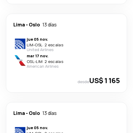
Lima
-
Oslo
13 días
jue 05 nov.
LIM
-
OSL
·
2 escalas
United Airlines
mar 17 nov.
OSL
-
LIM
·
2 escalas
American Airlines
US$ 1 165
desde
Lima
-
Oslo
13 días
jue 05 nov.