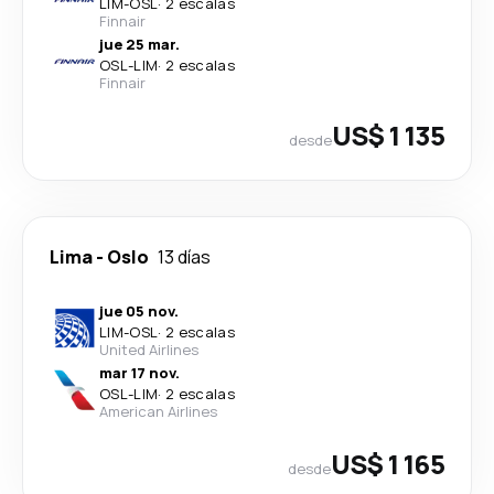
LIM
-
OSL
·
2 escalas
Finnair
jue 25 mar.
OSL
-
LIM
·
2 escalas
Finnair
US$ 1 135
desde
Lima
-
Oslo
13 días
jue 05 nov.
LIM
-
OSL
·
2 escalas
United Airlines
mar 17 nov.
OSL
-
LIM
·
2 escalas
American Airlines
US$ 1 165
desde