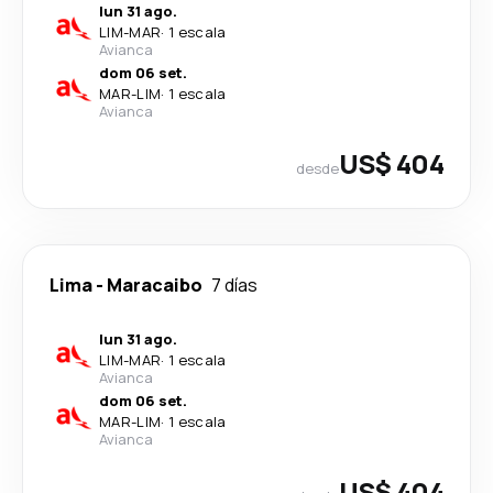
lun 31 ago.
LIM
-
MAR
·
1 escala
Avianca
dom 06 set.
MAR
-
LIM
·
1 escala
Avianca
US$ 404
desde
Lima
-
Maracaibo
7 días
lun 31 ago.
LIM
-
MAR
·
1 escala
Avianca
dom 06 set.
MAR
-
LIM
·
1 escala
Avianca
US$ 404