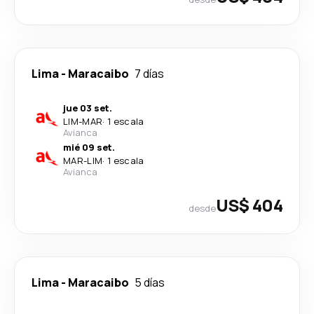
Lima
-
Maracaibo
7 días
jue 03 set.
LIM
-
MAR
·
1 escala
Avianca
mié 09 set.
MAR
-
LIM
·
1 escala
Avianca
US$ 404
desde
Lima
-
Maracaibo
5 días