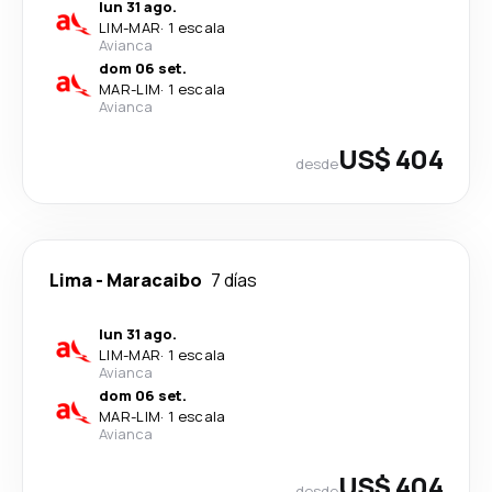
lun 31 ago.
LIM
-
MAR
·
1 escala
Avianca
dom 06 set.
MAR
-
LIM
·
1 escala
Avianca
US$ 404
desde
Lima
-
Maracaibo
7 días
lun 31 ago.
LIM
-
MAR
·
1 escala
Avianca
dom 06 set.
MAR
-
LIM
·
1 escala
Avianca
US$ 404
desde