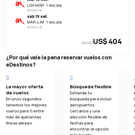
LIM
-
MAR
·
1 escala
Avianca
sáb 19 set.
MAR
-
LIM
·
1 escala
Avianca
US$ 404
desde
¿Por qué vale la pena reservar vuelos con
eDestinos?
La mayor oferta
Búsqueda flexible
de vuelos
Extiende tu
En unos segundos
búsqueda para incluir
tenemos los mejores
aeropuertos
vuelos para ti entre
cercanos y una
más de quinientas
elección flexible de
líneas aéreas.
fechas para
encontrar la opción