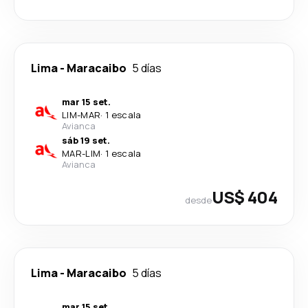
Lima
-
Maracaibo
5 días
mar 15 set.
LIM
-
MAR
·
1 escala
Avianca
sáb 19 set.
MAR
-
LIM
·
1 escala
Avianca
US$ 404
desde
Lima
-
Maracaibo
5 días
mar 15 set.