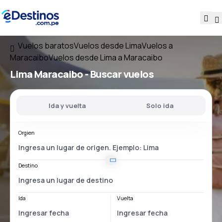
Vuelos baratos
Vuelos desde Lima
Vuelos a
Maracaibo
Vuelos desde Lima a Maracaibo
Lima Maracaibo
- Buscar vuelos
Ida y vuelta
Solo ida
Orgien
Destino
Ida
Vuelta