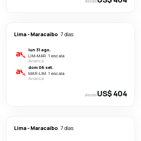
desde
Lima
-
Maracaibo
7 días
lun 31 ago.
LIM
-
MAR
·
1 escala
Avianca
dom 06 set.
MAR
-
LIM
·
1 escala
Avianca
US$ 404
desde
Lima
-
Maracaibo
7 días