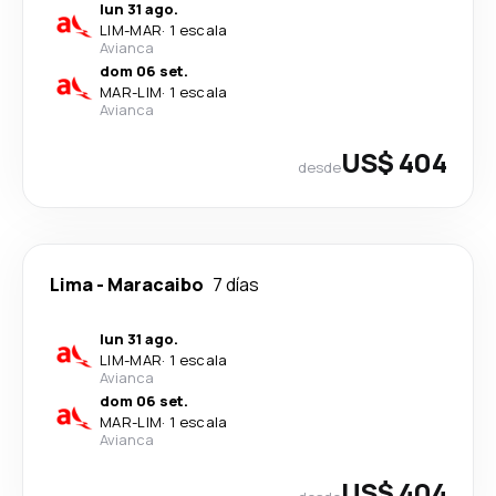
lun 31 ago.
LIM
-
MAR
·
1 escala
Avianca
dom 06 set.
MAR
-
LIM
·
1 escala
Avianca
US$ 404
desde
Lima
-
Maracaibo
7 días
lun 31 ago.
LIM
-
MAR
·
1 escala
Avianca
dom 06 set.
MAR
-
LIM
·
1 escala
Avianca
US$ 404