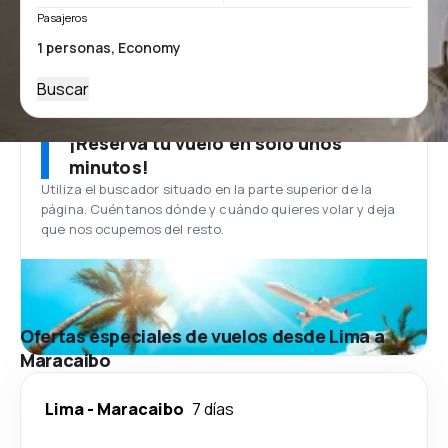
Pasajeros
Buscar
¡Reserva tu vuelo en solo unos
minutos!
Utiliza el buscador situado en la parte superior de la
página. Cuéntanos dónde y cuándo quieres volar y deja
que nos ocupemos del resto.
Ofertas especiales de vuelos desde Lima a
Maracaibo
Lima
-
Maracaibo
7 días