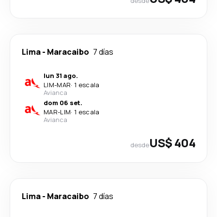
desde
Lima
-
Maracaibo
7 días
lun 31 ago.
LIM
-
MAR
·
1 escala
Avianca
dom 06 set.
MAR
-
LIM
·
1 escala
Avianca
US$ 404
desde
Lima
-
Maracaibo
7 días