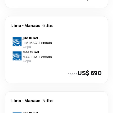
Lima
-
Manaus
6 días
jue 10 set.
LIM
-
MAO
·
1 escala
Copa
mar 15 set.
MAO
-
LIM
·
1 escala
Copa
US$ 690
desde
Lima
-
Manaus
5 días