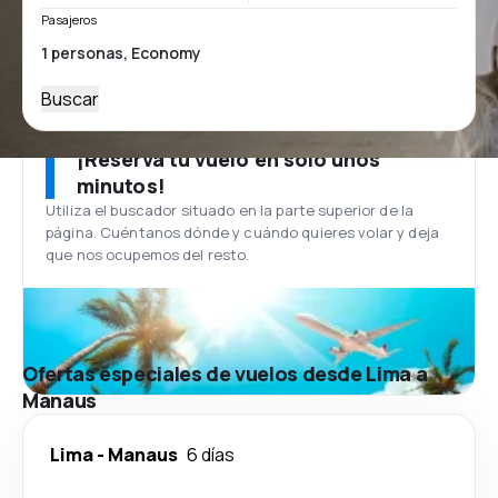
Pasajeros
Buscar
¡Reserva tu vuelo en solo unos
minutos!
Utiliza el buscador situado en la parte superior de la
página. Cuéntanos dónde y cuándo quieres volar y deja
que nos ocupemos del resto.
Ofertas especiales de vuelos desde Lima a
Manaus
Lima
-
Manaus
6 días