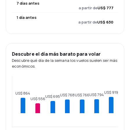
7 días antes
a partir de
US$ 777
1 día antes
a partir de
US$ 630
Descubre el día más barato para volar
Descubre qué día de la semana los vuelos suelen ser más
económicos.
US$ 919
US$ 864
US$ 794
US$ 768
US$ 766
US$ 695
US$ 556