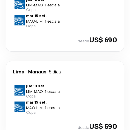
LIM
-
MAO
·
1 escala
Copa
mar 15 set.
MAO
-
LIM
·
1 escala
Copa
US$ 690
desde
Lima
-
Manaus
6 días
jue 10 set.
LIM
-
MAO
·
1 escala
Copa
mar 15 set.
MAO
-
LIM
·
1 escala
Copa
US$ 690
desde