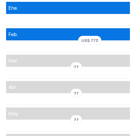
Ene.
Feb.
US$ 773
Mar.
??
Abr.
??
May.
??