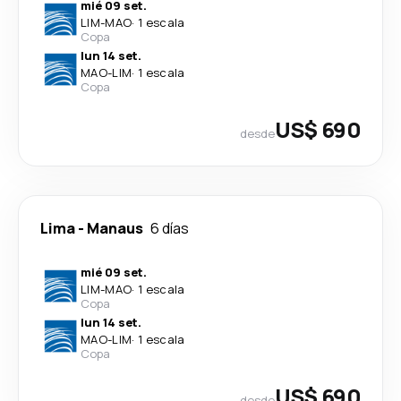
mié 09 set.
LIM
-
MAO
·
1 escala
Copa
lun 14 set.
MAO
-
LIM
·
1 escala
Copa
US$ 690
desde
Lima
-
Manaus
6 días
mié 09 set.
LIM
-
MAO
·
1 escala
Copa
lun 14 set.
MAO
-
LIM
·
1 escala
Copa
US$ 690
desde