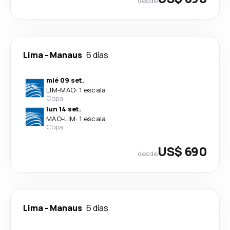
desde
Lima
-
Manaus
6 días
mié 09 set.
LIM
-
MAO
·
1 escala
Copa
lun 14 set.
MAO
-
LIM
·
1 escala
Copa
US$ 690
desde
Lima
-
Manaus
6 días