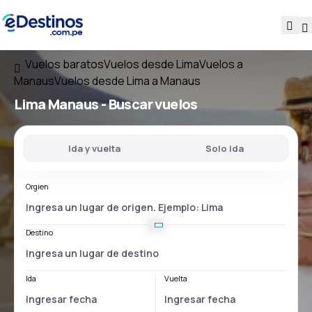
Vuelos baratos
Vuelos desde Lima
Vuelos a
Manaus
Vuelos desde Lima a Manaus
Lima Manaus
- Buscar vuelos
Ida y vuelta
Solo ida
Orgien
Destino
Ida
Vuelta