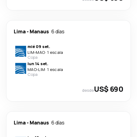
Lima
-
Manaus
6 días
mié 09 set.
LIM
-
MAO
·
1 escala
Copa
lun 14 set.
MAO
-
LIM
·
1 escala
Copa
US$ 690
desde
Lima
-
Manaus
6 días