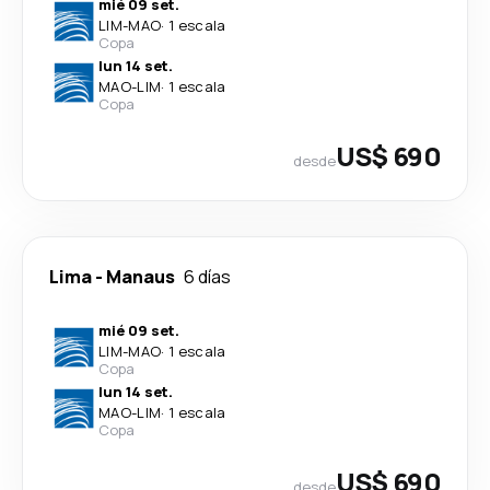
mié 09 set.
LIM
-
MAO
·
1 escala
Copa
lun 14 set.
MAO
-
LIM
·
1 escala
Copa
US$ 690
desde
Lima
-
Manaus
6 días
mié 09 set.
LIM
-
MAO
·
1 escala
Copa
lun 14 set.
MAO
-
LIM
·
1 escala
Copa
US$ 690
desde