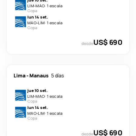
jue 10 set.
LIM
-
MAO
·
1 escala
Copa
lun 14 set.
MAO
-
LIM
·
1 escala
Copa
US$ 690
desde
Lima
-
Manaus
5 días
jue 10 set.
LIM
-
MAO
·
1 escala
Copa
lun 14 set.
MAO
-
LIM
·
1 escala
Copa
US$ 690
desde