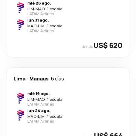
mié 26 ago.
LIM
-
MAO
·
1 escala
LATAM Airlines
lun 31 ago.
MAO
-
LIM
·
1 escala
LATAM Airlines
US$ 620
desde
Lima
-
Manaus
6 días
mié 19 ago.
LIM
-
MAO
·
1 escala
LATAM Airlines
lun 24 ago.
MAO
-
LIM
·
1 escala
LATAM Airlines
US$ 664