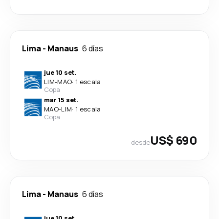
Lima
-
Manaus
6 días
jue 10 set.
LIM
-
MAO
·
1 escala
Copa
mar 15 set.
MAO
-
LIM
·
1 escala
Copa
US$ 690
desde
Lima
-
Manaus
6 días
jue 10 set.