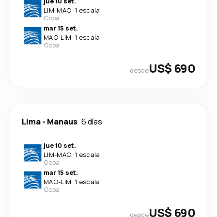
jue 10 set.
LIM
-
MAO
·
1 escala
Copa
mar 15 set.
MAO
-
LIM
·
1 escala
Copa
US$ 690
desde
Lima
-
Manaus
6 días
jue 10 set.
LIM
-
MAO
·
1 escala
Copa
mar 15 set.
MAO
-
LIM
·
1 escala
Copa
US$ 690
desde