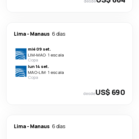
desde
Lima
-
Manaus
6 días
mié 09 set.
LIM
-
MAO
·
1 escala
Copa
lun 14 set.
MAO
-
LIM
·
1 escala
Copa
US$ 690
desde
Lima
-
Manaus
6 días