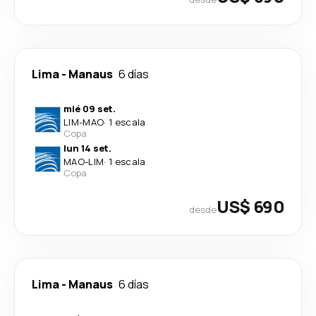
Lima
-
Manaus
6 días
mié 09 set.
LIM
-
MAO
·
1 escala
Copa
lun 14 set.
MAO
-
LIM
·
1 escala
Copa
US$ 690
desde
Lima
-
Manaus
6 días