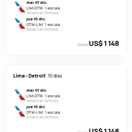
mar 01 dic.
LIM
-
DTW
·
1 escala
American Airlines
jue 10 dic.
DTW
-
LIM
·
1 escala
American Airlines
US$ 1 148
desde
Lima
-
Detroit
10 días
mar 01 dic.
LIM
-
DTW
·
1 escala
American Airlines
jue 10 dic.
DTW
-
LIM
·
1 escala
American Airlines
US$ 1 148