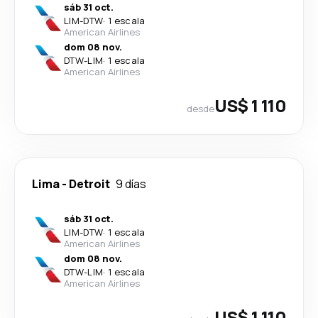
sáb 31 oct.
LIM
-
DTW
·
1 escala
American Airlines
dom 08 nov.
DTW
-
LIM
·
1 escala
American Airlines
US$ 1 110
desde
Lima
-
Detroit
9 días
sáb 31 oct.
LIM
-
DTW
·
1 escala
American Airlines
dom 08 nov.
DTW
-
LIM
·
1 escala
American Airlines
US$ 1 110