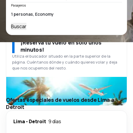
Pasajeros
Buscar
¡Reserva tu vuelo en solo unos
minutos!
Utiliza el buscador situado en la parte superior de la
página. Cuéntanos dónde y cuándo quieres volar y deja
que nos ocupemos del resto.
Ofertas especiales de vuelos desde Lima a
Detroit
Lima
-
Detroit
9 días