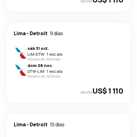
desde
Lima
-
Detroit
9 días
sáb 31 oct.
LIM
-
DTW
·
1 escala
American Airlines
dom 08 nov.
DTW
-
LIM
·
1 escala
American Airlines
US$ 1 110
desde
Lima
-
Detroit
10 días