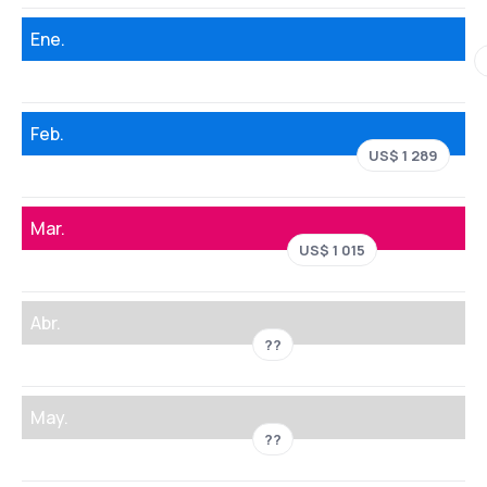
Ene.
Feb.
US$ 1 289
Mar.
US$ 1 015
Abr.
??
May.
??