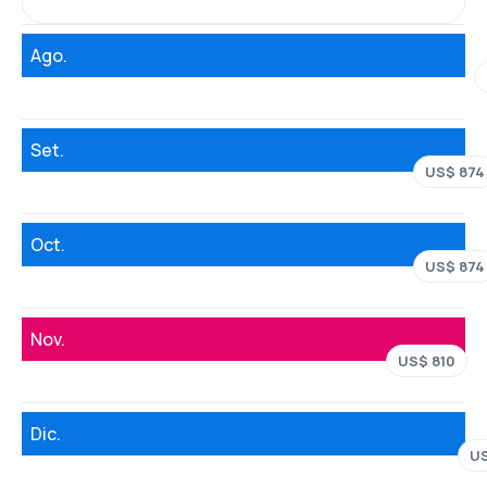
Ago.
Set.
US$ 874
Oct.
US$ 874
Nov.
US$ 810
Dic.
US