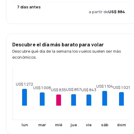
7 días antes
a partir de
US$ 884
Descubre el día más barato para volar
Descubre qué día de la semana los vuelos suelen ser más
económicos.
US$ 1 272
US$ 1 104
US$ 1 021
US$ 1 008
US$ 857
US$ 843
US$ 835
lun
mar
mié
jue
vie
sáb
dom