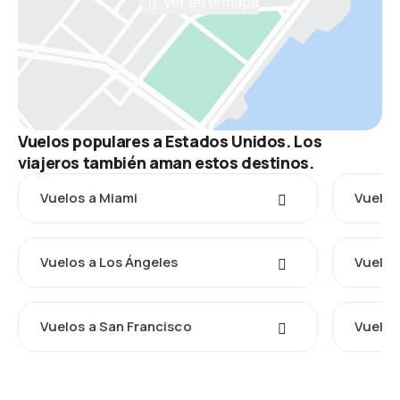
Ver en el mapa
Vuelos populares a Estados Unidos. Los
viajeros también aman estos destinos.
Vuelos a Miami
Vuelos
Vuelos a Los Ángeles
Vuelos
Vuelos a San Francisco
Vuelos