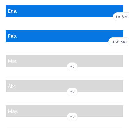
Ene.
US$ 9
Feb.
US$ 862
Mar.
??
Abr.
??
May.
??