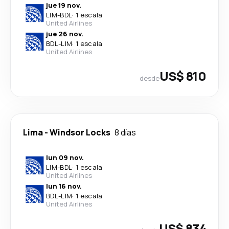
jue 19 nov.
LIM
-
BDL
·
1 escala
United Airlines
jue 26 nov.
BDL
-
LIM
·
1 escala
United Airlines
US$ 810
desde
Lima
-
Windsor Locks
8 días
lun 09 nov.
LIM
-
BDL
·
1 escala
United Airlines
lun 16 nov.
BDL
-
LIM
·
1 escala
United Airlines
US$ 834