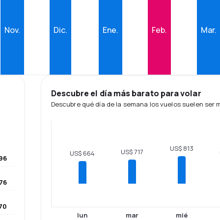
Nov.
Dic.
Ene.
Feb.
Mar.
Descubre el día más barato para volar
Descubre qué día de la semana los vuelos suelen ser
US$ 813
US$ 717
US$ 664
96
76
70
lun
mar
mié