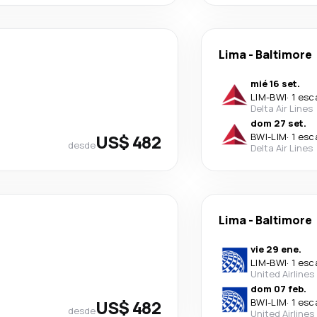
Lima
-
Baltimore
mié 16 set.
LIM
-
BWI
·
1 esc
Delta Air Lines
dom 27 set.
US$ 482
BWI
-
LIM
·
1 esc
desde
Delta Air Lines
Lima
-
Baltimore
vie 29 ene.
LIM
-
BWI
·
1 esc
United Airlines
dom 07 feb.
US$ 482
BWI
-
LIM
·
1 esc
desde
United Airlines