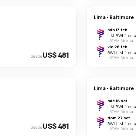
Lima
-
Baltimore
sáb 13 feb.
LIM
-
BWI
·
1 esc
LATAM Airlines
vie 26 feb.
US$ 481
BWI
-
LIM
·
1 esc
desde
LATAM Airlines
Lima
-
Baltimore
mié 16 set.
LIM
-
BWI
·
1 esc
LATAM Airlines
dom 27 set.
US$ 481
BWI
-
LIM
·
1 esc
desde
LATAM Airlines