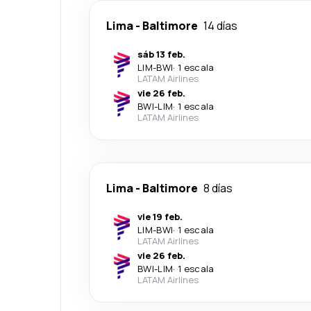
Lima
-
Baltimore
14 días
sáb 13 feb.
LIM
-
BWI
·
1 escala
LATAM Airlines
vie 26 feb.
BWI
-
LIM
·
1 escala
LATAM Airlines
Lima
-
Baltimore
8 días
vie 19 feb.
LIM
-
BWI
·
1 escala
LATAM Airlines
vie 26 feb.
BWI
-
LIM
·
1 escala
LATAM Airlines