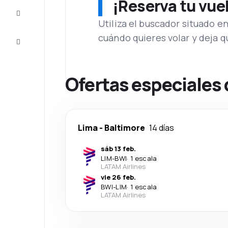
¡Reserva tu vue
Inspiración
y consejos
Utiliza el buscador situado e
cuándo quieres volar y deja 
Atención
al cliente
Ofertas especiales 
Lima
-
Baltimore
14 días
sáb 13 feb.
LIM
-
BWI
·
1 escala
LATAM Airlines
vie 26 feb.
BWI
-
LIM
·
1 escala
LATAM Airlines