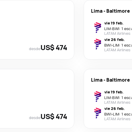
Lima
-
Baltimore
vie 19 feb.
LIM
-
BWI
·
1 esc
LATAM Airlines
vie 26 feb.
US$ 474
BWI
-
LIM
·
1 esc
desde
LATAM Airlines
Lima
-
Baltimore
vie 19 feb.
LIM
-
BWI
·
1 esc
LATAM Airlines
vie 26 feb.
US$ 474
BWI
-
LIM
·
1 esc
desde
LATAM Airlines