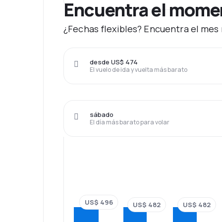
Encuentra el moment
¿Fechas flexibles? Encuentra el mes 
desde US$ 474
El vuelo de ida y vuelta más barato
sábado
El día más barato para volar
US$ 496
US$ 482
US$ 482