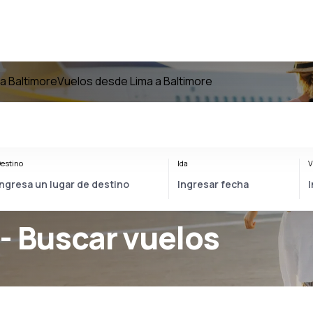
a Baltimore
Vuelos desde Lima a Baltimore
estino
Ida
V
- Buscar vuelos