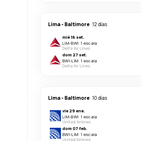
Lima
-
Baltimore
12 días
mié 16 set.
LIM
-
BWI
·
1 escala
Delta Air Lines
dom 27 set.
BWI
-
LIM
·
1 escala
Delta Air Lines
Lima
-
Baltimore
10 días
vie 29 ene.
LIM
-
BWI
·
1 escala
United Airlines
dom 07 feb.
BWI
-
LIM
·
1 escala
United Airlines