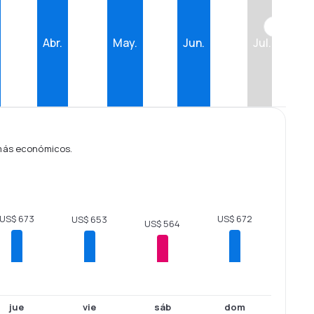
??
Abr.
May.
Jun.
Jul.
 más económicos.
US$ 673
US$ 672
US$ 653
US$ 564
jue
vie
sáb
dom