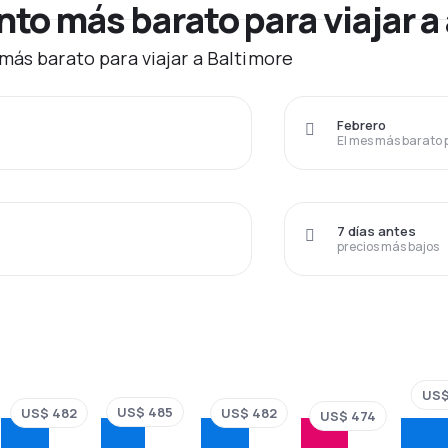
o más barato para viajar a 
más barato para viajar a Baltimore
Febrero
El mes más barato 
7 días antes
precios más bajos
US$
US$ 485
US$ 482
US$ 482
US$ 474