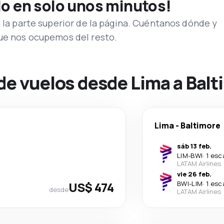
lo en solo unos minutos!
n la parte superior de la página. Cuéntanos dónde y
que nos ocupemos del resto.
de vuelos desde Lima a Bal
Lima
-
Baltimore
sáb 13 feb.
LIM
-
BWI
·
1 esc
LATAM Airlines
vie 26 feb.
US$ 474
BWI
-
LIM
·
1 esc
desde
LATAM Airlines