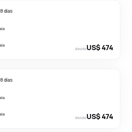
8 días
ala
ala
US$ 474
desde
8 días
ala
ala
US$ 474
desde