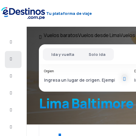
Tu plataforma de viaje
Vuelos baratos
Vuelos desde Lima
Vuelos 
Vuelo+Hotel
Ida y vuelta
Solo ida
Vuelos
baratos
Orgien
D
Viajes
Alojamientos
Lima Baltimore
Ofertas
Completa
el viaje