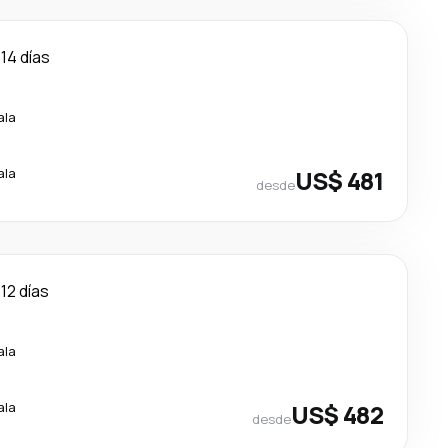
14 días
ala
ala
US$ 481
desde
12 días
ala
ala
US$ 482
desde