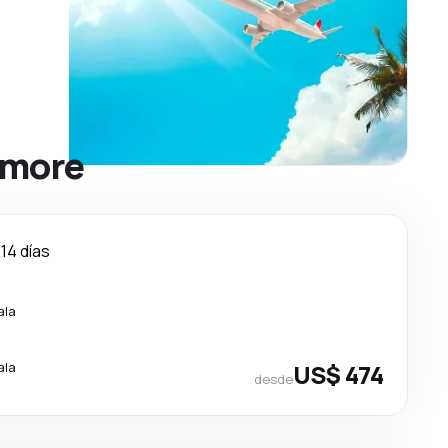
timore
14 días
ala
ala
US$ 474
desde