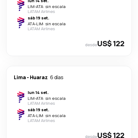
lun 14 set.
LIM
-
ATA
·
sin escala
LATAM Airlines
sáb 19 set.
ATA
-
LIM
·
sin escala
LATAM Airlines
US$ 122
desde
Lima
-
Huaraz
6 días
lun 14 set.
LIM
-
ATA
·
sin escala
LATAM Airlines
sáb 19 set.
ATA
-
LIM
·
sin escala
LATAM Airlines
US$ 122
desde