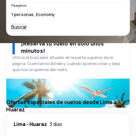
Pasajeros
Buscar
¡Reserva tu vuelo en solo unos
minutos!
Utiliza el buscador situado en la parte superior de la
página. Cuéntanos dónde y cuándo quieres volar y deja
que nos ocupemos del resto.
Ofertas especiales de vuelos desde Lima a
Huaraz
Lima
-
Huaraz
3 días