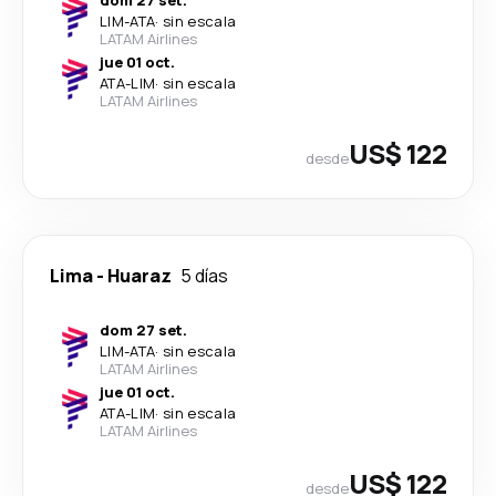
dom 27 set.
LIM
-
ATA
·
sin escala
LATAM Airlines
jue 01 oct.
ATA
-
LIM
·
sin escala
LATAM Airlines
US$ 122
desde
Lima
-
Huaraz
5 días
dom 27 set.
LIM
-
ATA
·
sin escala
LATAM Airlines
jue 01 oct.
ATA
-
LIM
·
sin escala
LATAM Airlines
US$ 122
desde