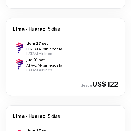
Lima
-
Huaraz
5 días
dom 27 set.
LIM
-
ATA
·
sin escala
LATAM Airlines
jue 01 oct.
ATA
-
LIM
·
sin escala
LATAM Airlines
US$ 122
desde
Lima
-
Huaraz
5 días
dom 27 set.