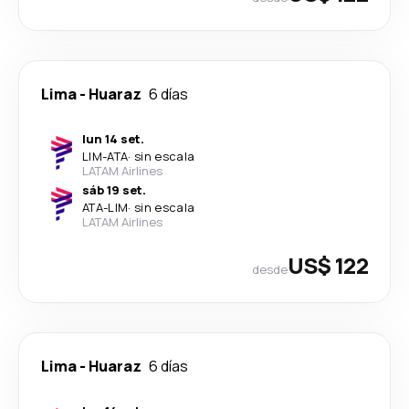
Lima
-
Huaraz
6 días
lun 14 set.
LIM
-
ATA
·
sin escala
LATAM Airlines
sáb 19 set.
ATA
-
LIM
·
sin escala
LATAM Airlines
US$ 122
desde
Lima
-
Huaraz
6 días