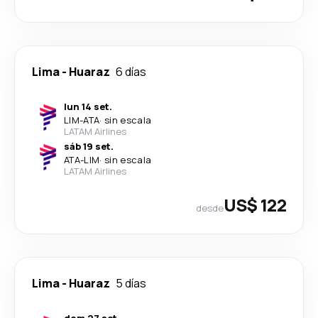
Lima
-
Huaraz
6 días
lun 14 set.
LIM
-
ATA
·
sin escala
LATAM Airlines
sáb 19 set.
ATA
-
LIM
·
sin escala
LATAM Airlines
US$ 122
desde
Lima
-
Huaraz
5 días