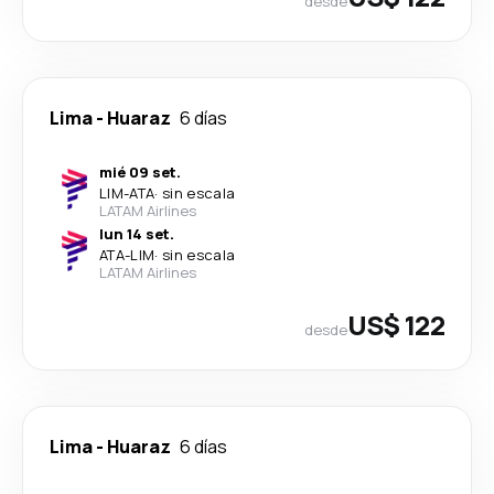
desde
Lima
-
Huaraz
6 días
mié 09 set.
LIM
-
ATA
·
sin escala
LATAM Airlines
lun 14 set.
ATA
-
LIM
·
sin escala
LATAM Airlines
US$ 122
desde
Lima
-
Huaraz
6 días