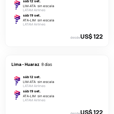
sáb 12 set.
LIM
-
ATA
·
sin escala
LATAM Airlines
sáb 19 set.
ATA
-
LIM
·
sin escala
LATAM Airlines
US$ 122
desde
Lima
-
Huaraz
8 días
sáb 12 set.
LIM
-
ATA
·
sin escala
LATAM Airlines
sáb 19 set.
ATA
-
LIM
·
sin escala
LATAM Airlines
US$ 122
desde