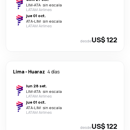
LIM
-
ATA
·
sin escala
LATAM Airlines
jue 01 oct.
ATA
-
LIM
·
sin escala
LATAM Airlines
US$ 122
desde
Lima
-
Huaraz
4 días
lun 28 set.
LIM
-
ATA
·
sin escala
LATAM Airlines
jue 01 oct.
ATA
-
LIM
·
sin escala
LATAM Airlines
US$ 122
desde