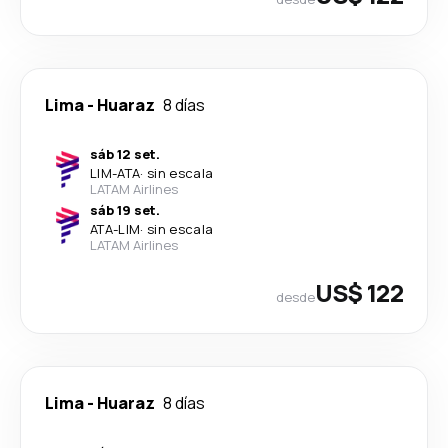
Lima
-
Huaraz
8 días
sáb 12 set.
LIM
-
ATA
·
sin escala
LATAM Airlines
sáb 19 set.
ATA
-
LIM
·
sin escala
LATAM Airlines
US$ 122
desde
Lima
-
Huaraz
8 días