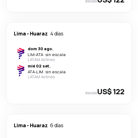
desde
Lima
-
Huaraz
4 días
dom 30 ago.
LIM
-
ATA
·
sin escala
LATAM Airlines
mié 02 set.
ATA
-
LIM
·
sin escala
LATAM Airlines
US$ 122
desde
Lima
-
Huaraz
6 días