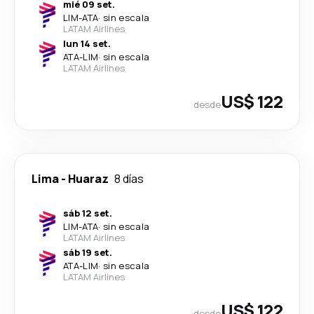
mié 09 set.
LIM
-
ATA
·
sin escala
LATAM Airlines
lun 14 set.
ATA
-
LIM
·
sin escala
LATAM Airlines
US$ 122
desde
Lima
-
Huaraz
8 días
sáb 12 set.
LIM
-
ATA
·
sin escala
LATAM Airlines
sáb 19 set.
ATA
-
LIM
·
sin escala
LATAM Airlines
US$ 122
desde