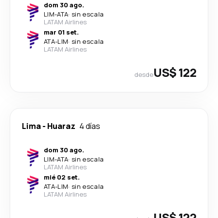
dom 30 ago.
LIM
-
ATA
·
sin escala
LATAM Airlines
mar 01 set.
ATA
-
LIM
·
sin escala
LATAM Airlines
US$ 122
desde
Lima
-
Huaraz
4 días
dom 30 ago.
LIM
-
ATA
·
sin escala
LATAM Airlines
mié 02 set.
ATA
-
LIM
·
sin escala
LATAM Airlines
US$ 122