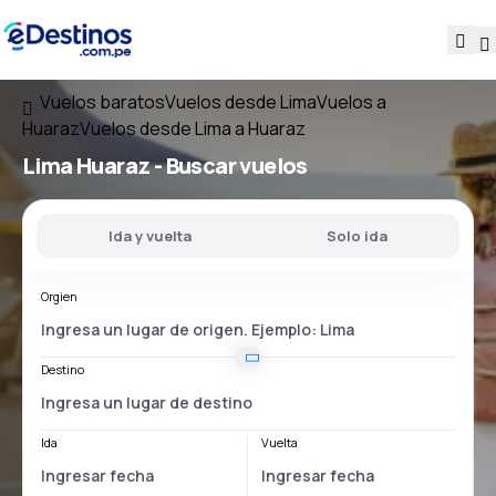
Vuelos baratos
Vuelos desde Lima
Vuelos a
Huaraz
Vuelos desde Lima a Huaraz
Lima Huaraz
- Buscar vuelos
Ida y vuelta
Solo ida
Orgien
Destino
Ida
Vuelta