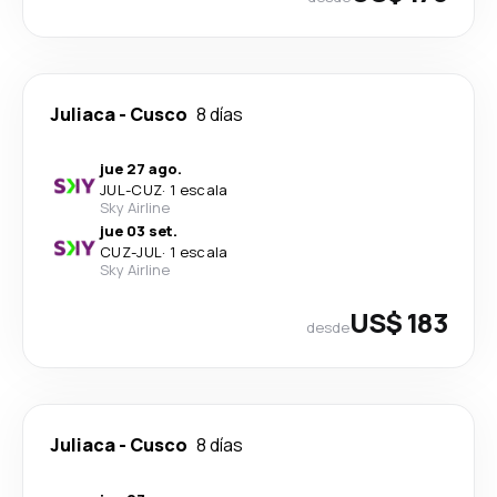
Juliaca
-
Cusco
8 días
jue 27 ago.
JUL
-
CUZ
·
1 escala
Sky Airline
jue 03 set.
CUZ
-
JUL
·
1 escala
Sky Airline
US$ 183
desde
Juliaca
-
Cusco
8 días