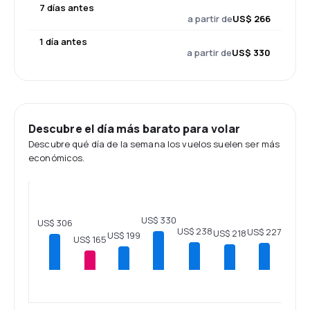
7 días antes
a partir de
US$ 266
1 día antes
a partir de
US$ 330
Descubre el día más barato para volar
Descubre qué día de la semana los vuelos suelen ser más
económicos.
US$ 330
US$ 306
US$ 238
US$ 227
US$ 218
US$ 199
US$ 165