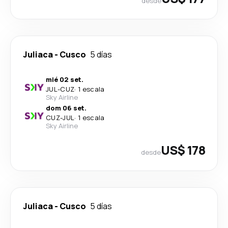
desde
Juliaca
-
Cusco
5 días
mié 02 set.
JUL
-
CUZ
·
1 escala
Sky Airline
dom 06 set.
CUZ
-
JUL
·
1 escala
Sky Airline
US$ 178
desde
Juliaca
-
Cusco
5 días