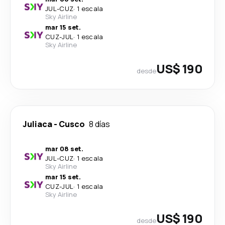
JUL
-
CUZ
·
1 escala
Sky Airline
mar 15 set.
CUZ
-
JUL
·
1 escala
Sky Airline
US$ 190
desde
Juliaca
-
Cusco
8 días
mar 08 set.
JUL
-
CUZ
·
1 escala
Sky Airline
mar 15 set.
CUZ
-
JUL
·
1 escala
Sky Airline
US$ 190
desde