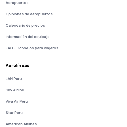
Aeropuertos
Opiniones de aeropuertos
Calendario de precios
Información del equipaje
FAQ - Consejos para viajeros
Aerolíneas
LAN Peru
Sky Airline
Viva Air Peru
Star Peru
American Airlines