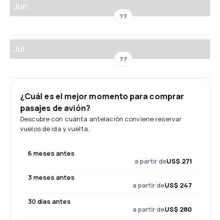
Jun.
??
Jul.
??
¿Cuál es el mejor momento para comprar
pasajes de avión?
Descubre con cuánta antelación conviene reservar
vuelos de ida y vuelta.
6 meses antes
a partir de
US$ 271
3 meses antes
a partir de
US$ 247
30 días antes
a partir de
US$ 280