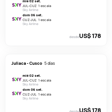
mié 02 set.
JUL
-
CUZ
·
1 escala
Sky Airline
dom 06 set.
CUZ
-
JUL
·
1 escala
Sky Airline
US$ 178
desde
Juliaca
-
Cusco
5 días
mié 02 set.
JUL
-
CUZ
·
1 escala
Sky Airline
dom 06 set.
CUZ
-
JUL
·
1 escala
Sky Airline
US$ 178
desde