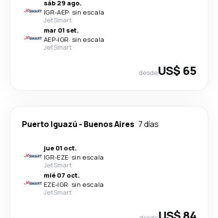
sáb 29 ago.
IGR
-
AEP
·
sin escala
JetSmart
mar 01 set.
AEP
-
IGR
·
sin escala
JetSmart
US$ 65
desde
Puerto Iguazú
-
Buenos Aires
7 días
jue 01 oct.
IGR
-
EZE
·
sin escala
JetSmart
mié 07 oct.
EZE
-
IGR
·
sin escala
JetSmart
US$ 84
desde