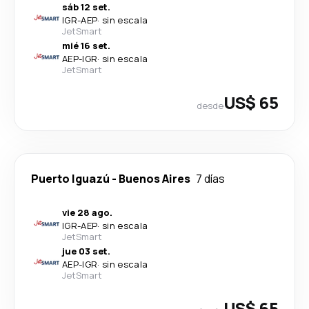
sáb 12 set.
IGR
-
AEP
·
sin escala
JetSmart
mié 16 set.
AEP
-
IGR
·
sin escala
JetSmart
US$ 65
desde
Puerto Iguazú
-
Buenos Aires
7 días
vie 28 ago.
IGR
-
AEP
·
sin escala
JetSmart
jue 03 set.
AEP
-
IGR
·
sin escala
JetSmart
US$ 65