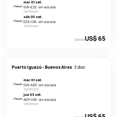
mar 01 set.
IGR
-
EZE
·
sin escala
JetSmart
sáb 05 set.
EZE
-
IGR
·
sin escala
JetSmart
US$ 65
desde
Puerto Iguazú
-
Buenos Aires
3 días
mar 01 set.
IGR
-
AEP
·
sin escala
JetSmart
jue 03 set.
AEP
-
IGR
·
sin escala
JetSmart
US$ 65