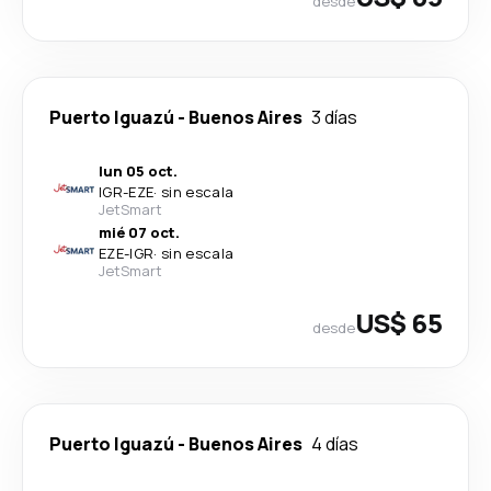
desde
Puerto Iguazú
-
Buenos Aires
3 días
lun 05 oct.
IGR
-
EZE
·
sin escala
JetSmart
mié 07 oct.
EZE
-
IGR
·
sin escala
JetSmart
US$ 65
desde
Puerto Iguazú
-
Buenos Aires
4 días