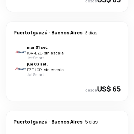
desde
Puerto Iguazú
-
Buenos Aires
3 días
mar 01 set.
IGR
-
EZE
·
sin escala
JetSmart
jue 03 set.
EZE
-
IGR
·
sin escala
JetSmart
US$ 65
desde
Puerto Iguazú
-
Buenos Aires
5 días