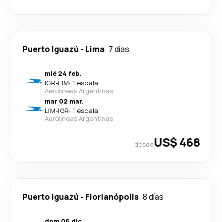
Puerto Iguazú
-
Lima
7 días
mié 24 feb.
IGR
-
LIM
·
1 escala
Aerolineas Argentinas
mar 02 mar.
LIM
-
IGR
·
1 escala
Aerolineas Argentinas
US$ 468
desde
Puerto Iguazú
-
Florianópolis
8 días
dom 06 dic.