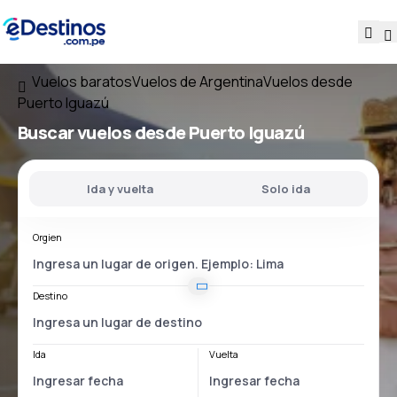
Vuelos baratos
Vuelos de Argentina
Vuelos desde
Puerto Iguazú
Buscar vuelos
desde Puerto Iguazú
Ida y vuelta
Solo ida
Orgien
Destino
Ida
Vuelta