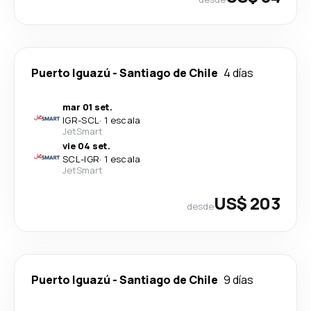
Puerto Iguazú
-
Santiago de Chile
4 días
mar 01 set.
IGR
-
SCL
·
1 escala
JetSmart
vie 04 set.
SCL
-
IGR
·
1 escala
JetSmart
US$ 203
desde
Puerto Iguazú
-
Santiago de Chile
9 días