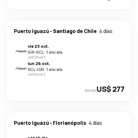
Puerto Iguazú
-
Santiago de Chile
4 días
vie 23 oct.
IGR
-
SCL
·
1 escala
JetSmart
lun 26 oct.
SCL
-
IGR
·
1 escala
JetSmart
US$ 277
desde
Puerto Iguazú
-
Florianópolis
4 días