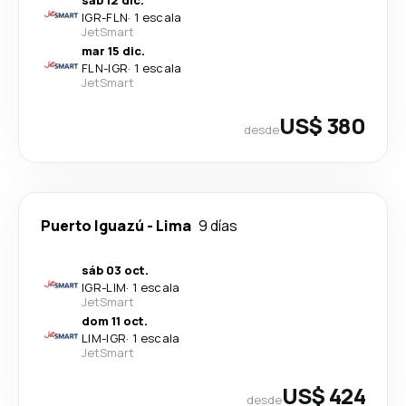
sáb 12 dic.
IGR
-
FLN
·
1 escala
JetSmart
mar 15 dic.
FLN
-
IGR
·
1 escala
JetSmart
US$ 380
desde
Puerto Iguazú
-
Lima
9 días
sáb 03 oct.
IGR
-
LIM
·
1 escala
JetSmart
dom 11 oct.
LIM
-
IGR
·
1 escala
JetSmart
US$ 424
desde