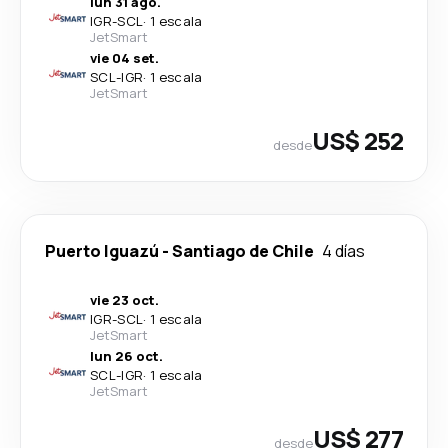
lun 31 ago.
IGR
-
SCL
·
1 escala
JetSmart
vie 04 set.
SCL
-
IGR
·
1 escala
JetSmart
US$ 252
desde
Puerto Iguazú
-
Santiago de Chile
4 días
vie 23 oct.
IGR
-
SCL
·
1 escala
JetSmart
lun 26 oct.
SCL
-
IGR
·
1 escala
JetSmart
US$ 277
desde