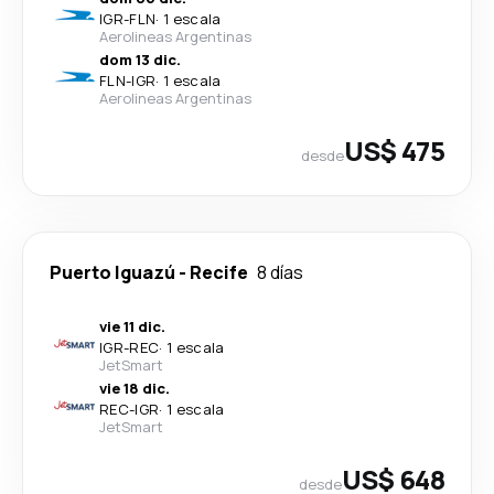
IGR
-
FLN
·
1 escala
Aerolineas Argentinas
dom 13 dic.
FLN
-
IGR
·
1 escala
Aerolineas Argentinas
US$ 475
desde
Puerto Iguazú
-
Recife
8 días
vie 11 dic.
IGR
-
REC
·
1 escala
JetSmart
vie 18 dic.
REC
-
IGR
·
1 escala
JetSmart
US$ 648
desde