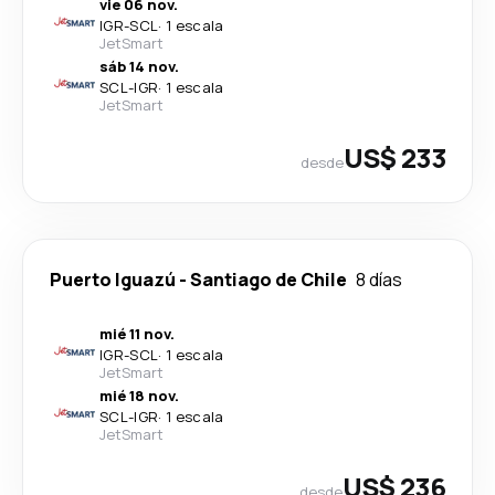
vie 06 nov.
IGR
-
SCL
·
1 escala
JetSmart
sáb 14 nov.
SCL
-
IGR
·
1 escala
JetSmart
US$ 233
desde
Puerto Iguazú
-
Santiago de Chile
8 días
mié 11 nov.
IGR
-
SCL
·
1 escala
JetSmart
mié 18 nov.
SCL
-
IGR
·
1 escala
JetSmart
US$ 236
desde