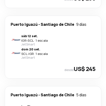
Puerto Iguazú
-
Santiago de Chile
9 días
sáb 12 set.
IGR
-
SCL
·
1 escala
JetSmart
dom 20 set.
SCL
-
IGR
·
1 escala
JetSmart
US$ 245
desde
Puerto Iguazú
-
Santiago de Chile
5 días