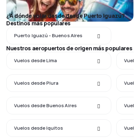
¿A dónde volar desde desde Puerto Iguazú?
Destinos más populares
Puerto Iguazú - Buenos Aires
Nuestros aeropuertos de origen más populares
Vuelos desde Lima
Vuelos
Vuelos desde Piura
Vuelos
Vuelos desde Buenos Aires
Vuelos
Vuelos desde Iquitos
Vuelos