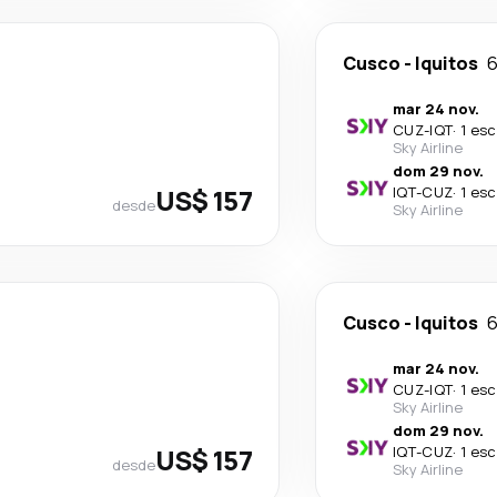
Cusco
-
Iquitos
6
mar 24 nov.
CUZ
-
IQT
·
1 esc
Sky Airline
dom 29 nov.
US$ 157
IQT
-
CUZ
·
1 esc
desde
Sky Airline
Cusco
-
Iquitos
6
mar 24 nov.
CUZ
-
IQT
·
1 esc
Sky Airline
dom 29 nov.
US$ 157
IQT
-
CUZ
·
1 esc
desde
Sky Airline