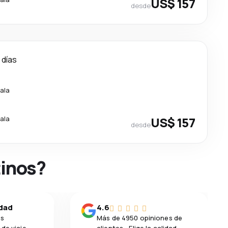
US$ 157
desde
 días
ala
ala
US$ 157
desde
tinos?
idad
4.6
os
Más de 4950 opiniones de