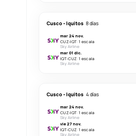
Cusco
-
Iquitos
8 días
mar 24 nov.
CUZ
-
IQT
·
1 escala
Sky Airline
mar 01 dic.
IQT
-
CUZ
·
1 escala
Sky Airline
Cusco
-
Iquitos
4 días
mar 24 nov.
CUZ
-
IQT
·
1 escala
Sky Airline
vie 27 nov.
IQT
-
CUZ
·
1 escala
Sky Airline