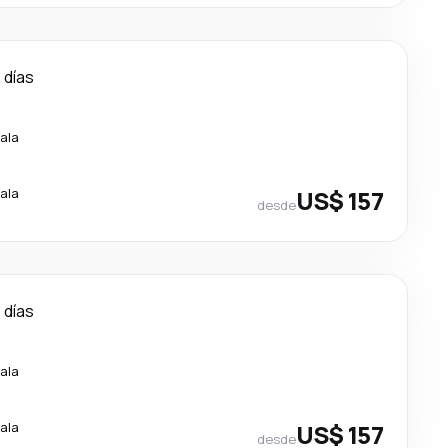
 días
ala
ala
US$ 157
desde
 días
ala
ala
US$ 157
desde