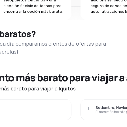
aeropuertos cercanos y una
adicionales: seguro 
elección flexible de fechas para
seguro de cancelac
encontrar la opción más barata.
auto, atracciones l
 baratos?
Cada día comparamos cientos de ofertas para
úbrelas!
o más barato para viajar a 
ás barato para viajar a Iquitos
Setiembre, Novie
El mes más barato 