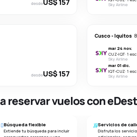
US$ 157
desde
Sky Airline
Cusco
-
Iquitos
8
mar 24 nov.
CUZ
-
IQT
·
1 esc
Sky Airline
mar 01 dic.
US$ 157
IQT
-
CUZ
·
1 esc
desde
Sky Airline
na reservar vuelos con eDes
Búsqueda flexible
Servicios de cal
Extiende tu búsqueda para incluir
Disfruta los servici