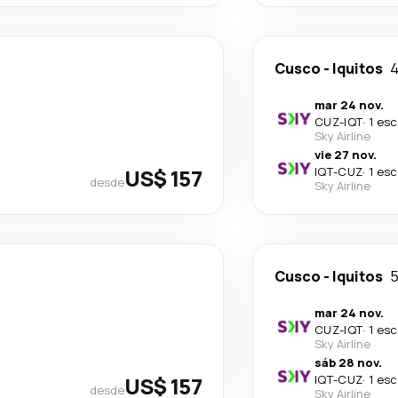
Cusco
-
Iquitos
4
mar 24 nov.
CUZ
-
IQT
·
1 esc
Sky Airline
vie 27 nov.
US$ 157
IQT
-
CUZ
·
1 esc
desde
Sky Airline
Cusco
-
Iquitos
5
mar 24 nov.
CUZ
-
IQT
·
1 esc
Sky Airline
sáb 28 nov.
US$ 157
IQT
-
CUZ
·
1 esc
desde
Sky Airline