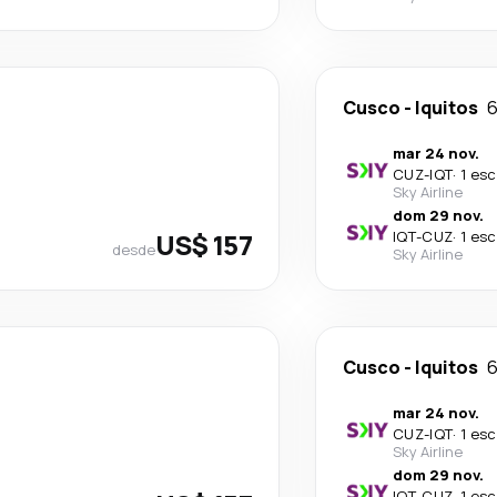
Cusco
-
Iquitos
6
mar 24 nov.
CUZ
-
IQT
·
1 esc
Sky Airline
dom 29 nov.
US$ 157
IQT
-
CUZ
·
1 esc
desde
Sky Airline
Cusco
-
Iquitos
6
mar 24 nov.
CUZ
-
IQT
·
1 esc
Sky Airline
dom 29 nov.
IQT
-
CUZ
·
1 esc