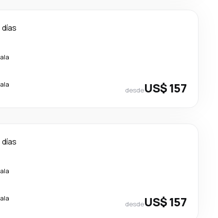
 días
ala
ala
US$ 157
desde
 días
ala
ala
US$ 157
desde