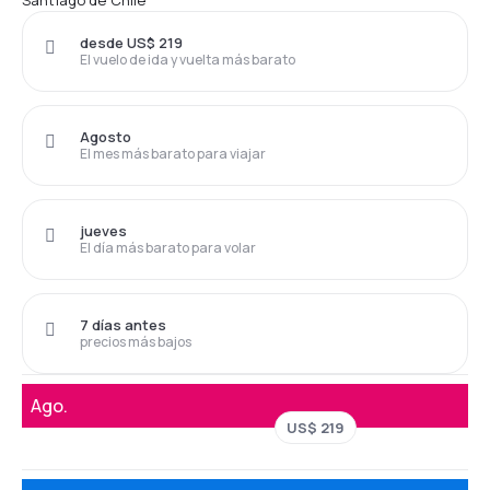
Santiago de Chile
desde US$ 219
El vuelo de ida y vuelta más barato
Agosto
El mes más barato para viajar
jueves
El día más barato para volar
7 días antes
precios más bajos
Ago.
US$ 219