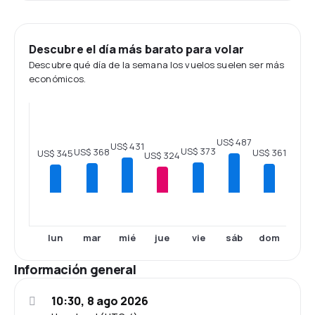
Descubre el día más barato para volar
Descubre qué día de la semana los vuelos suelen ser más
económicos.
US$ 487
US$ 431
US$ 373
US$ 368
US$ 361
US$ 345
US$ 324
lun
mar
mié
jue
vie
sáb
dom
Información general
10:30, 8 ago 2026