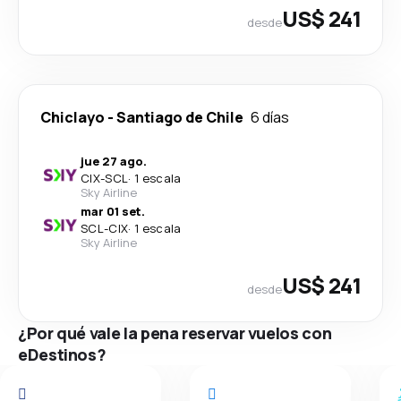
US$ 241
desde
Chiclayo
-
Santiago de Chile
6 días
jue 27 ago.
CIX
-
SCL
·
1 escala
Sky Airline
mar 01 set.
SCL
-
CIX
·
1 escala
Sky Airline
US$ 241
desde
¿Por qué vale la pena reservar vuelos con
eDestinos?