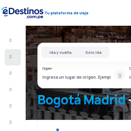
Tu plataforma de viaje
Vuelos baratos
Vuelos desde Bogotá
Vuel
Vuelo+Hotel
Ida y vuelta
Solo ida
Vuelos
baratos
Orgien
D
Viajes
Alojamientos
Bogotá Madrid
Ofertas
Completa
el viaje