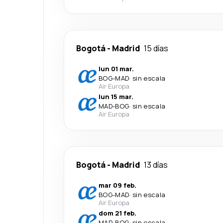
Bogotá
-
Madrid
15 días
lun 01 mar.
BOG
-
MAD
·
sin escala
Air Europa
lun 15 mar.
MAD
-
BOG
·
sin escala
Air Europa
Bogotá
-
Madrid
13 días
mar 09 feb.
BOG
-
MAD
·
sin escala
Air Europa
dom 21 feb.
MAD
-
BOG
·
sin escala