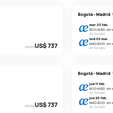
Bogotá
-
Madrid
mar 23 feb.
BOG
-
MAD
·
sin
Air Europa
mié 03 mar.
US$ 737
MAD
-
BOG
·
sin
desde
Air Europa
Bogotá
-
Madrid
jue 11 feb.
BOG
-
MAD
·
sin
Air Europa
jue 25 feb.
US$ 737
MAD
-
BOG
·
sin
desde
Air Europa