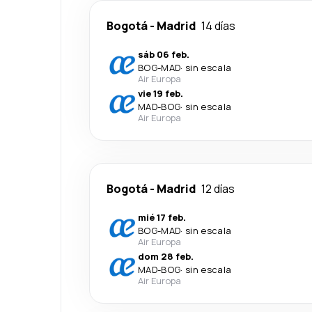
Bogotá
-
Madrid
14 días
sáb 06 feb.
BOG
-
MAD
·
sin escala
Air Europa
vie 19 feb.
MAD
-
BOG
·
sin escala
Air Europa
Bogotá
-
Madrid
12 días
mié 17 feb.
BOG
-
MAD
·
sin escala
Air Europa
dom 28 feb.
MAD
-
BOG
·
sin escala
Air Europa