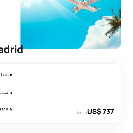
adrid
15 días
 escala
 escala
US$ 737
desde