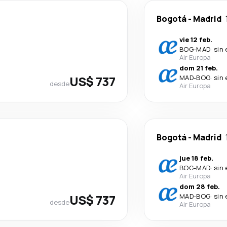
Bogotá
-
Madrid
vie 12 feb.
BOG
-
MAD
·
sin
Air Europa
dom 21 feb.
US$ 737
MAD
-
BOG
·
sin
desde
Air Europa
Bogotá
-
Madrid
jue 18 feb.
BOG
-
MAD
·
sin
Air Europa
dom 28 feb.
US$ 737
MAD
-
BOG
·
sin
desde
Air Europa