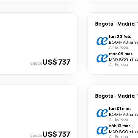
Bogotá
-
Madrid
lun 22 feb.
BOG
-
MAD
·
sin
Air Europa
mar 09 mar.
US$ 737
MAD
-
BOG
·
sin
desde
Air Europa
Bogotá
-
Madrid
lun 01 mar.
BOG
-
MAD
·
sin
Air Europa
sáb 13 mar.
US$ 737
MAD
-
BOG
·
sin
desde
Air Europa