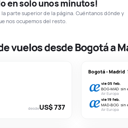
lo en solo unos minutos!
n la parte superior de la página. Cuéntanos dónde y
que nos ocupemos del resto.
 de vuelos desde Bogotá a M
Bogotá
-
Madrid
vie 05 feb.
BOG
-
MAD
·
sin
Air Europa
vie 19 feb.
US$ 737
MAD
-
BOG
·
sin
desde
Air Europa