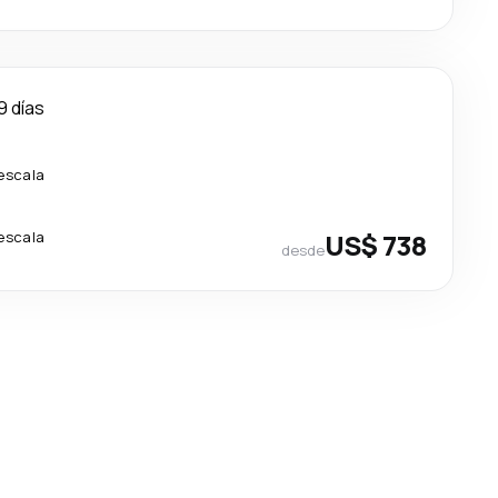
9 días
 escala
 escala
US$ 738
desde