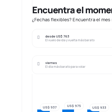
Encuentra el moment
¿Fechas flexibles? Encuentra el mes 
desde US$ 763
El vuelo de ida y vuelta más barato
viernes
El día más barato para volar
US$ 975
US$ 937
US$ 933