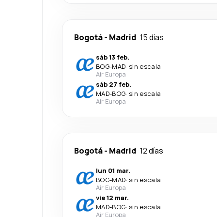
Bogotá
-
Madrid
15 días
sáb 13 feb.
BOG
-
MAD
·
sin escala
Air Europa
sáb 27 feb.
MAD
-
BOG
·
sin escala
Air Europa
Bogotá
-
Madrid
12 días
lun 01 mar.
BOG
-
MAD
·
sin escala
Air Europa
vie 12 mar.
MAD
-
BOG
·
sin escala
Air Europa