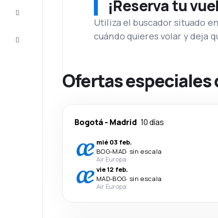
¡Reserva tu vue
Inspiración
y consejos
Utiliza el buscador situado e
cuándo quieres volar y deja 
Atención
al cliente
Ofertas especiales
Bogotá
-
Madrid
10 días
mié 03 feb.
BOG
-
MAD
·
sin escala
Air Europa
vie 12 feb.
MAD
-
BOG
·
sin escala
Air Europa