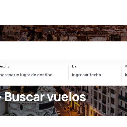
os a Madrid
Vuelos desde Bogotá a Madrid
estino
Ida
V
- Buscar vuelos