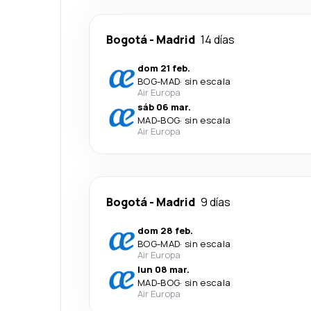
Bogotá
-
Madrid
14 días
dom 21 feb.
BOG
-
MAD
·
sin escala
Air Europa
sáb 06 mar.
MAD
-
BOG
·
sin escala
Air Europa
Bogotá
-
Madrid
9 días
dom 28 feb.
BOG
-
MAD
·
sin escala
Air Europa
lun 08 mar.
MAD
-
BOG
·
sin escala
Air Europa