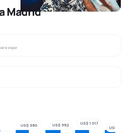
 a Madrid
para viajar
US$ 1 017
US$ 982
US$ 980
US$ 932