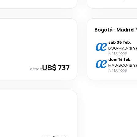
Bogotá
-
Madrid
sáb 06 feb.
BOG
-
MAD
·
sin
Air Europa
dom 14 feb.
US$ 737
MAD
-
BOG
·
sin
desde
Air Europa