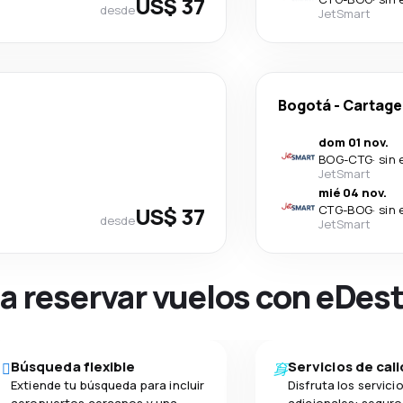
US$ 37
desde
JetSmart
Bogotá
-
Cartage
dom 01 nov.
BOG
-
CTG
·
sin 
JetSmart
mié 04 nov.
US$ 37
CTG
-
BOG
·
sin 
desde
JetSmart
na reservar vuelos con eDes
Búsqueda flexible
Servicios de cal
Extiende tu búsqueda para incluir
Disfruta los servici