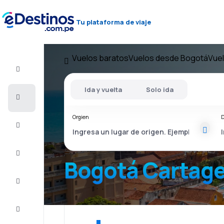
Tu plataforma de viaje
Vuelos baratos
Vuelos desde Bogotá
Vue
Vuelo+Hotel
Ida y vuelta
Solo ida
Vuelos
baratos
Orgien
D
Viajes
Alojamientos
Bogotá Cartag
Ofertas
Completa
el viaje