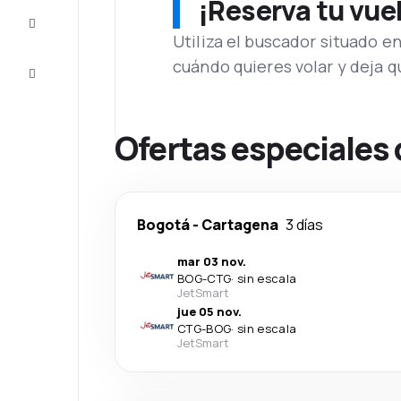
¡Reserva tu vue
Inspiración
y consejos
Utiliza el buscador situado e
cuándo quieres volar y deja 
Atención
al cliente
Ofertas especiales
Bogotá
-
Cartagena
3 días
mar 03 nov.
BOG
-
CTG
·
sin escala
JetSmart
jue 05 nov.
CTG
-
BOG
·
sin escala
JetSmart