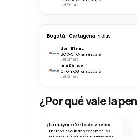
JetSmart
Bogotá
-
Cartagena
4 días
dom 01 nov.
BOG
-
CTG
·
sin escala
JetSmart
mié 04 nov.
CTG
-
BOG
·
sin escala
JetSmart
¿Por qué vale la pe
La mayor oferta de vuelos
En unos segundos tenemos los