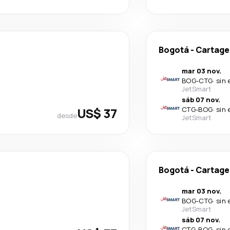
Bogotá
-
Cartage
mar 03 nov.
BOG
-
CTG
·
sin 
JetSmart
sáb 07 nov.
US$ 37
CTG
-
BOG
·
sin 
desde
JetSmart
Bogotá
-
Cartage
mar 03 nov.
BOG
-
CTG
·
sin 
JetSmart
sáb 07 nov.
CTG
-
BOG
·
sin 