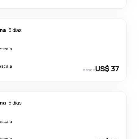
na
5 días
escala
escala
US$ 37
desde
na
5 días
escala
escala