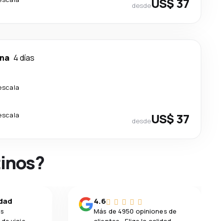
US$ 37
desde
na
4 días
escala
escala
US$ 37
desde
tinos?
idad
4.6
os
Más de 4950 opiniones de