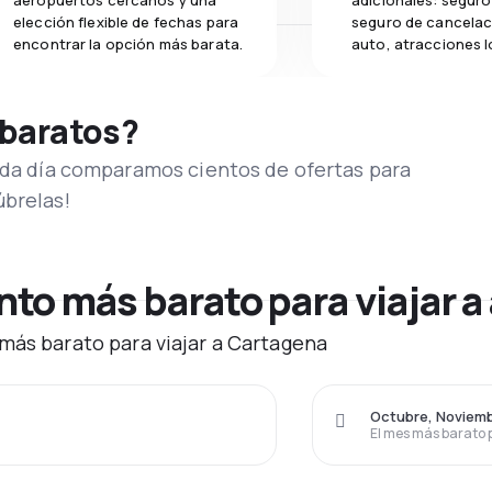
aeropuertos cercanos y una
adicionales: seguro 
elección flexible de fechas para
seguro de cancelac
encontrar la opción más barata.
auto, atracciones l
 baratos?
Cada día comparamos cientos de ofertas para
úbrelas!
to más barato para viajar a
más barato para viajar a Cartagena
Octubre, Noviemb
El mes más barato 