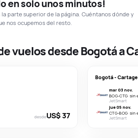
lo en solo unos minutos!
n la parte superior de la página. Cuéntanos dónde y
que nos ocupemos del resto.
 de vuelos desde Bogotá a C
Bogotá
-
Cartage
mar 03 nov.
BOG
-
CTG
·
sin 
JetSmart
jue 05 nov.
US$ 37
CTG
-
BOG
·
sin 
desde
JetSmart