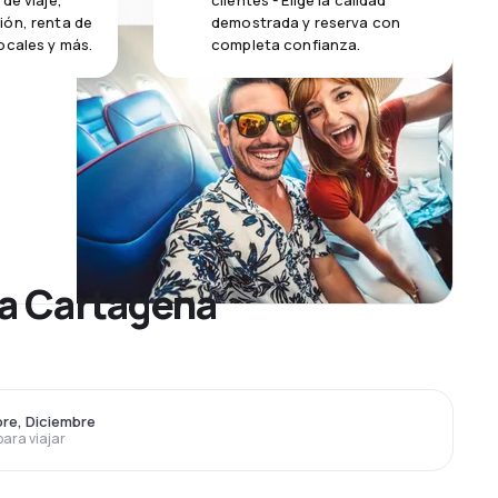
de viaje,
clientes - Elige la calidad
ión, renta de
demostrada y reserva con
ocales y más.
completa confianza.
 a Cartagena
re, Diciembre
para viajar