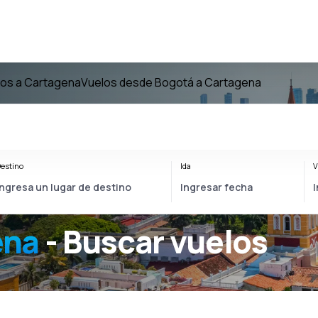
los a Cartagena
Vuelos desde Bogotá a Cartagena
estino
Ida
V
ena
- Buscar vuelos