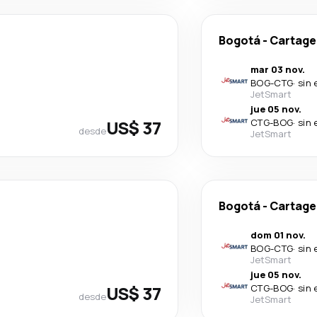
Bogotá
-
Cartage
mar 03 nov.
BOG
-
CTG
·
sin 
JetSmart
jue 05 nov.
US$ 37
CTG
-
BOG
·
sin 
desde
JetSmart
Bogotá
-
Cartage
dom 01 nov.
BOG
-
CTG
·
sin 
JetSmart
jue 05 nov.
US$ 37
CTG
-
BOG
·
sin 
desde
JetSmart