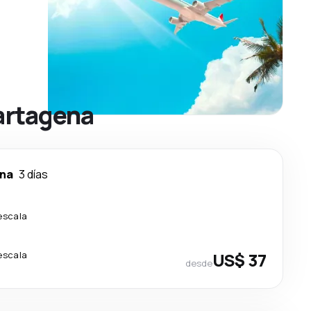
artagena
na
3 días
escala
escala
US$ 37
desde