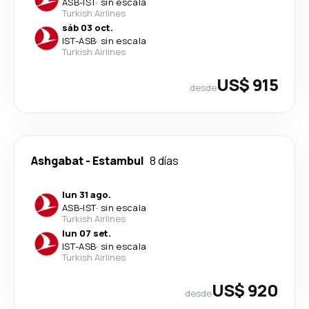
ASB
-
IST
·
sin escala
Turkish Airlines
sáb 03 oct.
IST
-
ASB
·
sin escala
Turkish Airlines
US$ 915
desde
Ashgabat
-
Estambul
8 días
lun 31 ago.
ASB
-
IST
·
sin escala
Turkish Airlines
lun 07 set.
IST
-
ASB
·
sin escala
Turkish Airlines
US$ 920
desde