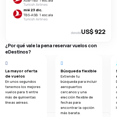
ASB
-
TBS
·
1 escala
Turkish Airlines
mié 23 dic.
TBS
-
ASB
·
1 escala
Turkish Airlines
US$ 922
desde
¿Por qué vale la pena reservar vuelos con
eDestinos?
La mayor oferta
Búsqueda flexible
de vuelos
Extiende tu
En unos segundos
búsqueda para incluir
tenemos los mejores
aeropuertos
vuelos para ti entre
cercanos y una
más de quinientas
elección flexible de
líneas aéreas.
fechas para
encontrar la opción
más barata.