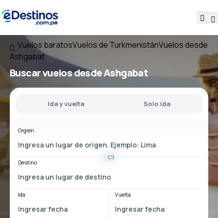
Vuelos baratos
Vuelos de Turkmenistán
Vuelos desde
Ashgabat
Buscar vuelos
desde Ashgabat
Ida y vuelta
Solo ida
Orgien
Destino
Ida
Vuelta