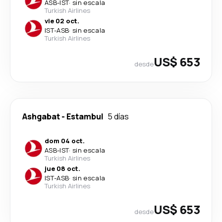
ASB
-
IST
·
sin escala
Turkish Airlines
vie 02 oct.
IST
-
ASB
·
sin escala
Turkish Airlines
US$ 653
desde
Ashgabat
-
Estambul
5 días
dom 04 oct.
ASB
-
IST
·
sin escala
Turkish Airlines
jue 08 oct.
IST
-
ASB
·
sin escala
Turkish Airlines
US$ 653
desde