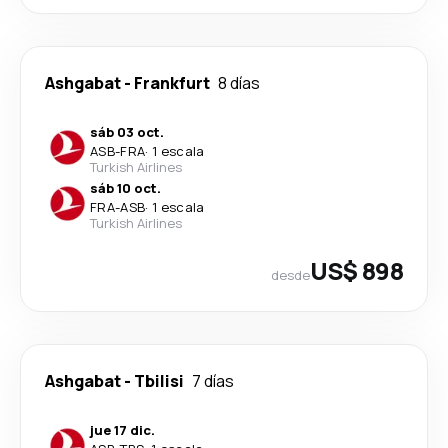
Ashgabat
-
Frankfurt
8 días
sáb 03 oct.
ASB
-
FRA
·
1 escala
Turkish Airlines
sáb 10 oct.
FRA
-
ASB
·
1 escala
Turkish Airlines
US$ 898
desde
Ashgabat
-
Tbilisi
7 días
jue 17 dic.