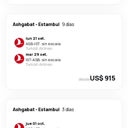
Ashgabat
-
Estambul
9 días
lun 21 set.
ASB
-
IST
·
sin escala
Turkish Airlines
mar 29 set.
IST
-
ASB
·
sin escala
Turkish Airlines
US$ 915
desde
Ashgabat
-
Estambul
3 días
jue 01 oct.