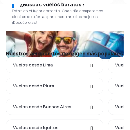
¿Buscas vuelos baratos?
Estás en el lugar correcto. Cada día comparamos
cientos de ofertas para mostrarte las mejores.
¡Descúbrelas!
Nuestros aeropuertos de origen más populares
Vuelos desde Lima
Vuelos
Vuelos desde Piura
Vuelos
Vuelos desde Buenos Aires
Vuelos
Vuelos desde Iquitos
Vuelos